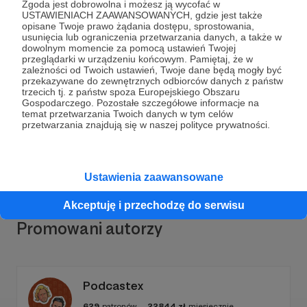
Zgoda jest dobrowolna i możesz ją wycofać w
USTAWIENIACH ZAAWANSOWANYCH, gdzie jest także
opisane Twoje prawo żądania dostępu, sprostowania,
usunięcia lub ograniczenia przetwarzania danych, a także w
dowolnym momencie za pomocą ustawień Twojej
Dołącz do grona Patronów!
przeglądarki w urządzeniu końcowym. Pamiętaj, że w
zależności od Twoich ustawień, Twoje dane będą mogły być
przekazywane do zewnętrznych odbiorców danych z państw
trzecich tj. z państw spoza Europejskiego Obszaru
Wesprzyj działalność Autora
Fundacja Cactusarium
Gospodarczego. Pozostałe szczegółowe informacje na
już teraz!
temat przetwarzania Twoich danych w tym celów
przetwarzania znajdują się w naszej polityce prywatności.
Zostań Patronem
Ustawienia zaawansowane
Akceptuję i przechodzę do serwisu
Promowani autorzy
Podcastex
629
patronów
22844
zł
miesięcznie