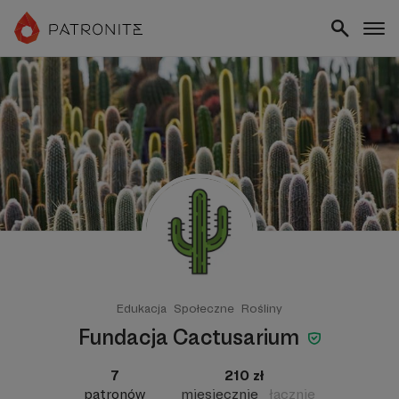
Edukacja
Społeczne
Rośliny
Fundacja Cactusarium
7
210 zł
patronów
miesięcznie
łącznie