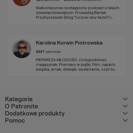
Niekoniecznie nostalgiczny podcast o latach
dziewięćdziesiątych. Prowadzą Bartek
Przybyszewski (blog "Liczne rany kłute") i
Mateusz Witkowski (Popmoderna.pl, blog
"Popland"). Wizuale i muzyka: Michał
Kozikowski. Obróbka audio: Krzysztof
Tubilewicz. Zdjęcia: Aleksandra Nowak. Czyta:
Tadeusz Drozda.
Karolina Korwin Piotrowska
3337
patronów
PIERWSZA MŁODOŚĆ. Cotygodniowy
magazynek. Premiery w piątki. Film, zapach,
książka, smak, dźwięki, wydarzenie, czyli to,
co wzbudza we mnie emocje i zostaje w
głowie pod koniec dnia. Ubarwiony dźwiękami
jak w radiowym teatrze, pomysł na to, jak
ogarnąć rzeczywistość.
Kategorie
O Patronite
Dodatkowe produkty
Pomoc