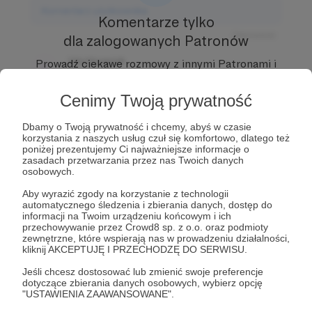
Komentarz użytkownika
Komentarze tylko
Odpowiedz
dla zalogowanych Patronów
Użytkownik
Prowadź ciekawe rozmowy z innymi Patronami i
3 dni temu
Autorem.
Dołącz do Patronów już teraz i odblokuj
dostęp!
Cenimy Twoją prywatność
Komentarz użytkownika
Zostań Patronem
Dbamy o Twoją prywatność i chcemy, abyś w czasie
Odpowiedz
korzystania z naszych usług czuł się komfortowo, dlatego też
poniżej prezentujemy Ci najważniejsze informacje o
Użytkownik
zasadach przetwarzania przez nas Twoich danych
3 dni temu
osobowych.
Aby wyrazić zgody na korzystanie z technologii
Komentarz użytkownika
automatycznego śledzenia i zbierania danych, dostęp do
informacji na Twoim urządzeniu końcowym i ich
przechowywanie przez Crowd8 sp. z o.o. oraz podmioty
Odpowiedz
zewnętrzne, które wspierają nas w prowadzeniu działalności,
kliknij AKCEPTUJĘ I PRZECHODZĘ DO SERWISU.
Jeśli chcesz dostosować lub zmienić swoje preferencje
dotyczące zbierania danych osobowych, wybierz opcję
"USTAWIENIA ZAAWANSOWANE".