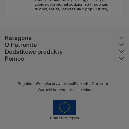
znajdziecie niemal codziennie - recenzje
filmów, seriali, rozważania o popkulturze,
biografie aktorów i wiele innych kulturalnych
treści. Blog został założony w 2009 roku i od
tego czasu tworzę wokół niego społeczność
ludzi, którzy lubią kulturę.
Kategorie
O Patronite
Dodatkowe produkty
Pomoc
Regulamin
Polityka prywatności
Patronite Commons
Warunki korzystania z serwisu
Unia Europejska