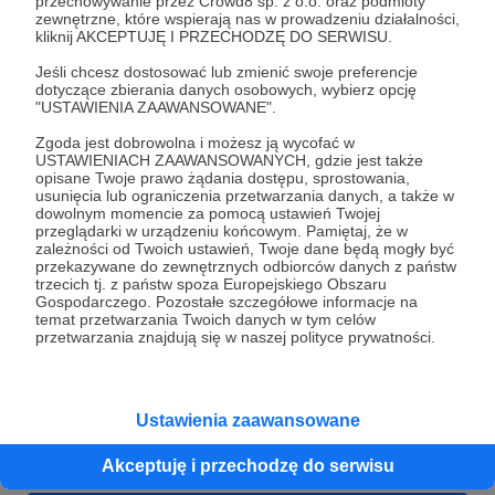
przechowywanie przez Crowd8 sp. z o.o. oraz podmioty
zewnętrzne, które wspierają nas w prowadzeniu działalności,
kliknij AKCEPTUJĘ I PRZECHODZĘ DO SERWISU.
Dziękujemy :-)
wspierajcie nasze webinaria!!!
Jeśli chcesz dostosować lub zmienić swoje preferencje
dotyczące zbierania danych osobowych, wybierz opcję
wolontariat
webinarium
fundacja
"USTAWIENIA ZAAWANSOWANE".
Zgoda jest dobrowolna i możesz ją wycofać w
USTAWIENIACH ZAAWANSOWANYCH, gdzie jest także
opisane Twoje prawo żądania dostępu, sprostowania,
usunięcia lub ograniczenia przetwarzania danych, a także w
dowolnym momencie za pomocą ustawień Twojej
przeglądarki w urządzeniu końcowym. Pamiętaj, że w
zależności od Twoich ustawień, Twoje dane będą mogły być
przekazywane do zewnętrznych odbiorców danych z państw
trzecich tj. z państw spoza Europejskiego Obszaru
Gospodarczego. Pozostałe szczegółowe informacje na
temat przetwarzania Twoich danych w tym celów
przetwarzania znajdują się w naszej polityce prywatności.
Dołącz do grona Patronów!
Ustawienia zaawansowane
Wesprzyj działalność Autora
CENTERKO
już teraz!
Akceptuję i przechodzę do serwisu