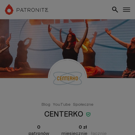
Blog
YouTube
Społeczne
CENTERKO
0
0 zł
patronów
miesięcznie
łącznie