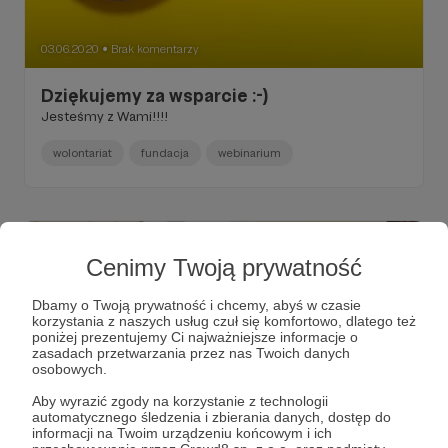
03.06.2020
Brak komentarzy
●
Dziękujemy za wsparcie :-)
Jesteśmy z Wami!!!!
wolontariat
fundacja
webinarium
Cenimy Twoją prywatność
Dbamy o Twoją prywatność i chcemy, abyś w czasie
korzystania z naszych usług czuł się komfortowo, dlatego też
poniżej prezentujemy Ci najważniejsze informacje o
zasadach przetwarzania przez nas Twoich danych
osobowych.
Aby wyrazić zgody na korzystanie z technologii
automatycznego śledzenia i zbierania danych, dostęp do
informacji na Twoim urządzeniu końcowym i ich
06.02.2020
Brak komentarzy
●