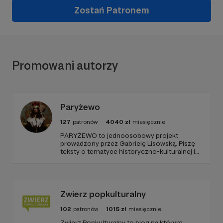
Zostań Patronem
Promowani autorzy
Paryżewo
127
patronów
4040
zł
miesięcznie
PARYŻEWO to jednoosobowy projekt
prowadzony przez Gabrielę Lisowską. Piszę
teksty o tematyce historyczno-kulturalnej i
społecznej, tworzę dwa podcasty –
PARYŻEWO i TW: LISOWSKA oraz regularnie
publikuję treści na Instagramie.
Zwierz popkulturalny
102
patronów
1015
zł
miesięcznie
Zwierz Popkulturalny to blog na którym