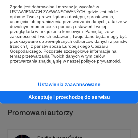
Zgoda jest dobrowolna i możesz ją wycofać w
USTAWIENIACH ZAAWANSOWANYCH, gdzie jest także
opisane Twoje prawo żądania dostępu, sprostowania,
usunięcia lub ograniczenia przetwarzania danych, a także w
dowolnym momencie za pomocą ustawień Twojej
przeglądarki w urządzeniu końcowym. Pamiętaj, że w
Dołącz do grona Patronów!
zależności od Twoich ustawień, Twoje dane będą mogły być
przekazywane do zewnętrznych odbiorców danych z państw
trzecich tj. z państw spoza Europejskiego Obszaru
Gospodarczego. Pozostałe szczegółowe informacje na
Wesprzyj działalność Autora
Chaos i inne piętra -
temat przetwarzania Twoich danych w tym celów
Kaja Kowalewska
już teraz!
przetwarzania znajdują się w naszej polityce prywatności.
Zostań Patronem
Ustawienia zaawansowane
Akceptuję i przechodzę do serwisu
Promowani autorzy