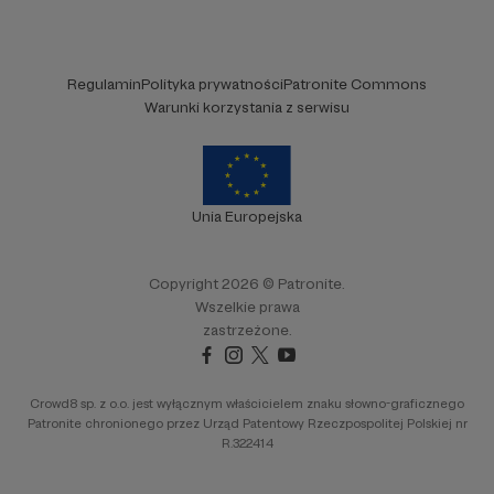
Regulamin
Polityka prywatności
Patronite Commons
Warunki korzystania z serwisu
Unia Europejska
Copyright 2026 © Patronite.
Wszelkie prawa
zastrzeżone.
Crowd8 sp. z o.o. jest wyłącznym właścicielem znaku słowno-graficznego
Patronite chronionego przez Urząd Patentowy Rzeczpospolitej Polskiej nr
R.322414