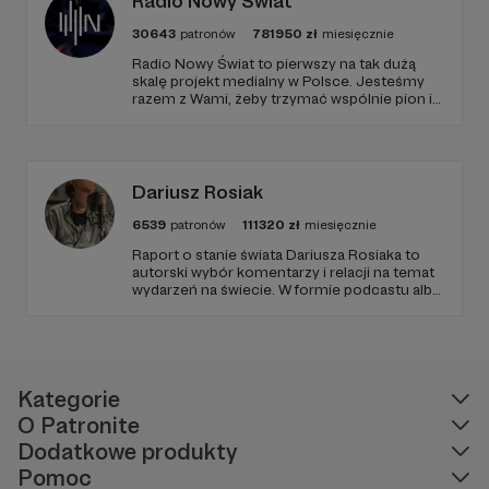
Radio Nowy Świat
30643
patronów
781950
zł
miesięcznie
Radio Nowy Świat to pierwszy na tak dużą
skalę projekt medialny w Polsce. Jesteśmy
razem z Wami, żeby trzymać wspólnie pion i
poziom. Jeśli chcesz nam w tym pomóc -
zapraszamy, miejsca nie zabraknie. :)
Dariusz Rosiak
6539
patronów
111320
zł
miesięcznie
Raport o stanie świata Dariusza Rosiaka to
autorski wybór komentarzy i relacji na temat
wydarzeń na świecie. W formie podcastu albo
programów na żywo z różnych miejsc na
ziemi.
Kategorie
O Patronite
Dodatkowe produkty
Pomoc