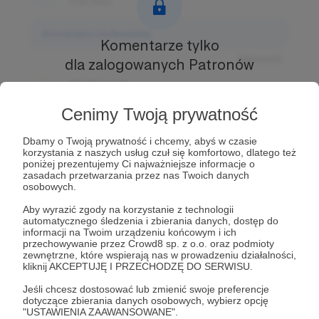
3 dni temu
Komentarz użytkownika
Komentarze tylko
Odpowiedz
dla zalogowanych Patronów
Użytkownik
Prowadź ciekawe rozmowy z innymi Patronami i
3 dni temu
Autorem.
Dołącz do Patronów już teraz i odblokuj
Cenimy Twoją prywatność
dostęp!
Komentarz użytkownika
Dbamy o Twoją prywatność i chcemy, abyś w czasie
Zostań Patronem
korzystania z naszych usług czuł się komfortowo, dlatego też
Odpowiedz
poniżej prezentujemy Ci najważniejsze informacje o
zasadach przetwarzania przez nas Twoich danych
Użytkownik
osobowych.
3 dni temu
Aby wyrazić zgody na korzystanie z technologii
automatycznego śledzenia i zbierania danych, dostęp do
Komentarz użytkownika
informacji na Twoim urządzeniu końcowym i ich
przechowywanie przez Crowd8 sp. z o.o. oraz podmioty
zewnętrzne, które wspierają nas w prowadzeniu działalności,
Odpowiedz
kliknij AKCEPTUJĘ I PRZECHODZĘ DO SERWISU.
Jeśli chcesz dostosować lub zmienić swoje preferencje
dotyczące zbierania danych osobowych, wybierz opcję
"USTAWIENIA ZAAWANSOWANE".