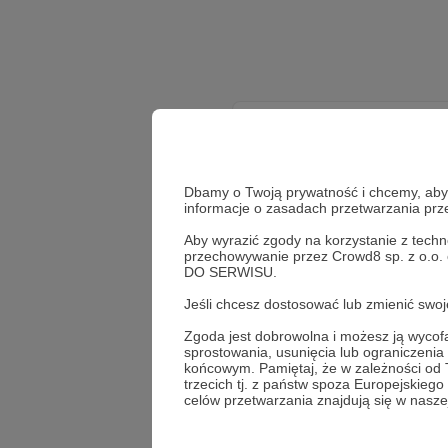
Dbamy o Twoją prywatność i chcemy, abyś 
informacje o zasadach przetwarzania pr
Aby wyrazić zgody na korzystanie z techn
przechowywanie przez Crowd8 sp. z o.o.
We
DO SERWISU.
Jeśli chcesz dostosować lub zmienić sw
Zgoda jest dobrowolna i możesz ją wyc
sprostowania, usunięcia lub ograniczeni
końcowym. Pamiętaj, że w zależności od
trzecich tj. z państw spoza Europejskie
celów przetwarzania znajdują się w naszej