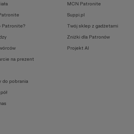
iała
MCN Patronite
Patronite
Suppi.pl
 Patronite?
Twój sklep z gadżetami
dzy
Zniżki dla Patronów
Twórców
Projekt AI
rcie na prezent
y do pobrania
spół
nas