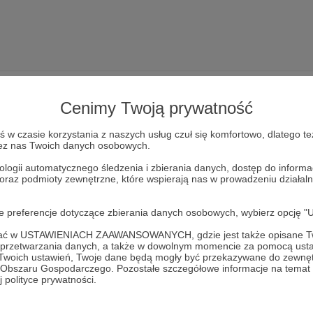
Cenimy Twoją prywatność
w czasie korzystania z naszych usług czuł się komfortowo, dlatego te
zez nas Twoich danych osobowych.
Dołącz do grona Patronów!
ologii automatycznego śledzenia i zbierania danych, dostęp do inform
 oraz podmioty zewnętrzne, które wspierają nas w prowadzeniu dział
sprzyj działalność Autora
Co jest nie tak z Krakowem
już te
oje preferencje dotyczące zbierania danych osobowych, wybierz op
Zostań Patronem
ofać w USTAWIENIACH ZAAWANSOWANYCH, gdzie jest także opisane Tw
a przetwarzania danych, a także w dowolnym momencie za pomocą usta
 Twoich ustawień, Twoje dane będą mogły być przekazywane do zewnę
go Obszaru Gospodarczego. Pozostałe szczegółowe informacje na temat
 polityce prywatności.