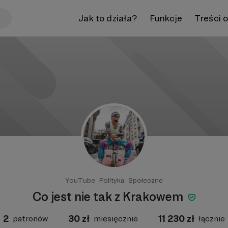
Jak to działa?
Funkcje
Treści 
YouTube
Polityka
Społeczne
Co jest nie tak z Krakowem
2
30
zł
11 230
zł
patronów
miesięcznie
łącznie