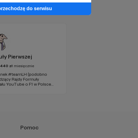
przechodzę do serwisu
ły Pierwszej
5440
zł
miesięcznie
złonek #teamLH (podobno
wadzący Rajdy Formuły
nału YouTube o F1 w Polsce
 badaniami).
Pomoc