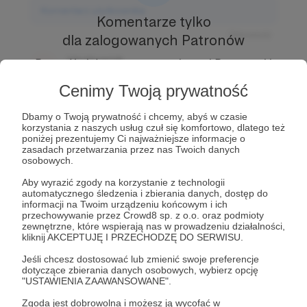
Komentarz użytkownika
Komentarze tylko
Odpowiedz
dla zalogowanych Patronów
Użytkownik
Prowadź ciekawe rozmowy z innymi Patronami i
3 dni temu
Autorem.
Dołącz do Patronów już teraz i odblokuj
Cenimy Twoją prywatność
dostęp!
Komentarz użytkownika
Dbamy o Twoją prywatność i chcemy, abyś w czasie
Zostań Patronem
korzystania z naszych usług czuł się komfortowo, dlatego też
Odpowiedz
poniżej prezentujemy Ci najważniejsze informacje o
zasadach przetwarzania przez nas Twoich danych
Użytkownik
osobowych.
3 dni temu
Aby wyrazić zgody na korzystanie z technologii
automatycznego śledzenia i zbierania danych, dostęp do
Komentarz użytkownika
informacji na Twoim urządzeniu końcowym i ich
przechowywanie przez Crowd8 sp. z o.o. oraz podmioty
Odpowiedz
zewnętrzne, które wspierają nas w prowadzeniu działalności,
kliknij AKCEPTUJĘ I PRZECHODZĘ DO SERWISU.
Jeśli chcesz dostosować lub zmienić swoje preferencje
dotyczące zbierania danych osobowych, wybierz opcję
"USTAWIENIA ZAAWANSOWANE".
Zgoda jest dobrowolna i możesz ją wycofać w