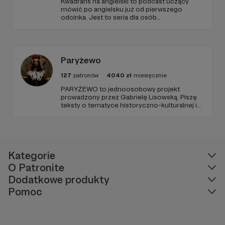
Kwadrans na angielski to podcast uczący
mówić po angielsku już od pierwszego
odcinka. Jest to seria dla osób
początkujących, którzy chcą przełamać
barierę przed mówieniem w języku obcym,
odświeżyć sobie angielski, albo... nauczyć się
go po raz pierwszy. Spodziewajcie się
nowego odcinka co czwartek.
Paryżewo
127
patronów
4040
zł
miesięcznie
PARYŻEWO to jednoosobowy projekt
prowadzony przez Gabrielę Lisowską. Piszę
teksty o tematyce historyczno-kulturalnej i
społecznej, tworzę dwa podcasty –
PARYŻEWO i TW: LISOWSKA oraz regularnie
publikuję treści na Instagramie.
Kategorie
O Patronite
Dodatkowe produkty
Pomoc