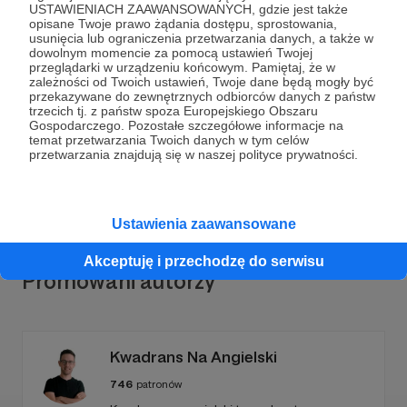
USTAWIENIACH ZAAWANSOWANYCH, gdzie jest także
opisane Twoje prawo żądania dostępu, sprostowania,
usunięcia lub ograniczenia przetwarzania danych, a także w
dowolnym momencie za pomocą ustawień Twojej
przeglądarki w urządzeniu końcowym. Pamiętaj, że w
Dołącz do grona Patronów!
zależności od Twoich ustawień, Twoje dane będą mogły być
przekazywane do zewnętrznych odbiorców danych z państw
trzecich tj. z państw spoza Europejskiego Obszaru
Wesprzyj działalność Autora
CyberBible
już teraz!
Gospodarczego. Pozostałe szczegółowe informacje na
temat przetwarzania Twoich danych w tym celów
przetwarzania znajdują się w naszej polityce prywatności.
Zostań Patronem
Ustawienia zaawansowane
Akceptuję i przechodzę do serwisu
Promowani autorzy
Kwadrans Na Angielski
746
patronów