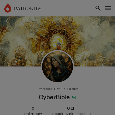
Literatura
Sztuka
Grafika
CyberBible
0
0 zł
patronów
miesięcznie
łącznie