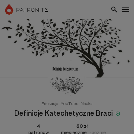
Edukacja
YouTube
Nauka
Definicje Katechetyczne Braci
4
80 zł
patronów
miesięcznie
łącznie