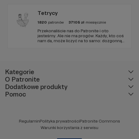
fake newsami.
Tetrycy
1820
patronów
37105
zł
miesięcznie
Przekonaliście nas do Patronite i oto
jesteśmy. Ale nie ma progów. Każdy, kto coś
nam da, może liczyć na to samo: dozgonną
wdzięczność i miejsce na przewijanym pasku
sponsorskim w piątkowych odcinkach.
Zmienimy to, jeśli uznacie, że mamy zmienić.
Kategorie
O Patronite
Dodatkowe produkty
Pomoc
Regulamin
Polityka prywatności
Patronite Commons
Warunki korzystania z serwisu