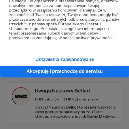
usunięcia lub ograniczenia przetwarzania danych, a także w
dowolnym momencie za pomocą ustawień Twojej
Wesprzyj działalność Autora
Definicje
przeglądarki w urządzeniu końcowym. Pamiętaj, że w
zależności od Twoich ustawień, Twoje dane będą mogły być
Katechetyczne Braci
już teraz!
przekazywane do zewnętrznych odbiorców danych z państw
trzecich tj. z państw spoza Europejskiego Obszaru
Gospodarczego. Pozostałe szczegółowe informacje na
temat przetwarzania Twoich danych w tym celów
Zostań Patronem
przetwarzania znajdują się w naszej polityce prywatności.
Ustawienia zaawansowane
Promowani autorzy
Akceptuję i przechodzę do serwisu
Uwaga Naukowy Bełkot
1463
patronów
37614
zł
miesięcznie
Uwaga! Naukowy Bełkot to przede wszystkim
kanał popularnonaukowy na YouTube,
którego założycielem jest dr Dawid Myśliwiec.
Od przeszło 10 lat zajmujemy się
popularyzacją wiedzy i walką z naukowymi