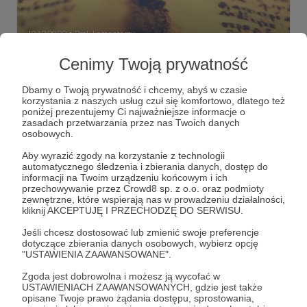
10.12.2022
Brak komentarzy
●
Cenimy Twoją prywatność
Komunia
Komunia (koinonia, communio) to jedno z najbardziej
Dbamy o Twoją prywatność i chcemy, abyś w czasie
podstawowych pojęć dla chrześcijaństwa.
korzystania z naszych usług czuł się komfortowo, dlatego też
poniżej prezentujemy Ci najważniejsze informacje o
Komunia
Koinonia
Communione
zasadach przetwarzania przez nas Twoich danych
osobowych.
Aby wyrazić zgody na korzystanie z technologii
automatycznego śledzenia i zbierania danych, dostęp do
informacji na Twoim urządzeniu końcowym i ich
przechowywanie przez Crowd8 sp. z o.o. oraz podmioty
zewnętrzne, które wspierają nas w prowadzeniu działalności,
kliknij AKCEPTUJĘ I PRZECHODZĘ DO SERWISU.
Jeśli chcesz dostosować lub zmienić swoje preferencje
dotyczące zbierania danych osobowych, wybierz opcję
"USTAWIENIA ZAAWANSOWANE".
Zgoda jest dobrowolna i możesz ją wycofać w
USTAWIENIACH ZAAWANSOWANYCH, gdzie jest także
Dołącz do grona Patronów!
opisane Twoje prawo żądania dostępu, sprostowania,