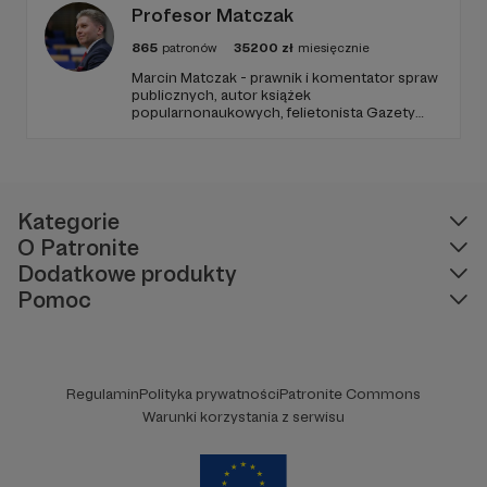
Profesor Matczak
865
patronów
35200
zł
miesięcznie
Marcin Matczak - prawnik i komentator spraw
publicznych, autor książek
popularnonaukowych, felietonista Gazety
Wyborczej, autor podkastów i filmów
edukacyjnych. Mówi jasno o prawie, filozofii i
języku. Promuje umiarkowanie w życiu
publicznym, walczy z plemiennością i
bańkami informacyjnymi.
Kategorie
O Patronite
Dodatkowe produkty
Pomoc
Regulamin
Polityka prywatności
Patronite Commons
Warunki korzystania z serwisu