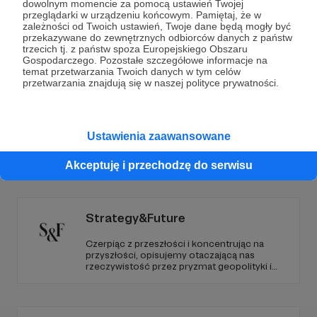
Dołącz do grona Patronów!
dowolnym momencie za pomocą ustawień Twojej
przeglądarki w urządzeniu końcowym. Pamiętaj, że w
zależności od Twoich ustawień, Twoje dane będą mogły być
Wesprzyj działalność Autora
Demagog
już teraz!
przekazywane do zewnętrznych odbiorców danych z państw
trzecich tj. z państw spoza Europejskiego Obszaru
Gospodarczego. Pozostałe szczegółowe informacje na
temat przetwarzania Twoich danych w tym celów
Zostań Patronem
przetwarzania znajdują się w naszej polityce prywatności.
Ustawienia zaawansowane
Promowani autorzy
Akceptuję i przechodzę do serwisu
Strategy&Future
Czerpiąc z przeszłości i koncentrując na
przyszłości, opisujemy otaczającą nas
rzeczywistość przez pryzmat geopolityki i
geostrategii. Naszym celem jest uczynienie
ze Strategy&Future kluczowego źródła myśli
geopolitycznej w Polsce i w Europie.