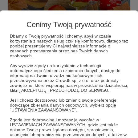
24.10.2024
Brak komentarzy
●
Cenimy Twoją prywatność
Aktualności Demagoga 1#12
Dbamy o Twoją prywatność i chcemy, abyś w czasie
W ostatnim tygodniu szukaliśmy odpowiedzi na pytanie
korzystania z naszych usług czuł się komfortowo, dlatego też
czy czipsy z muchomora to dobry pomysł? Czy to
poniżej prezentujemy Ci najważniejsze informacje o
prawda, że moneta zrzucona z dużej wysokości może
zasadach przetwarzania przez nas Twoich danych
kogoś zabić? Przyjrzeliśmy się jak problem ubóstwa
osobowych.
został wykorzystany do tworzenia manipulacji. W
podcast
ubóstwo
muchomor
+4
Podcaście Demagoga podjeliśmy ważny temat edukacji
Aby wyrazić zgody na korzystanie z technologii
seksualnej wokół, której narosło wiele mitów. I oczywiście
automatycznego śledzenia i zbierania danych, dostęp do
przeanalizowaliśmy wypowiedź polityków: Brauna,
informacji na Twoim urządzeniu końcowym i ich
Usiądek, Kalety i Prezydenta RP Andrzeja Dudy.
przechowywanie przez Crowd8 sp. z o.o. oraz podmioty
Zapraszamy do czytania
zewnętrzne, które wspierają nas w prowadzeniu działalności,
kliknij AKCEPTUJĘ I PRZECHODZĘ DO SERWISU.
Jeśli chcesz dostosować lub zmienić swoje preferencje
dotyczące zbierania danych osobowych, wybierz opcję
"USTAWIENIA ZAAWANSOWANE".
Zgoda jest dobrowolna i możesz ją wycofać w
USTAWIENIACH ZAAWANSOWANYCH, gdzie jest także
opisane Twoje prawo żądania dostępu, sprostowania,
usunięcia lub ograniczenia przetwarzania danych, a także w