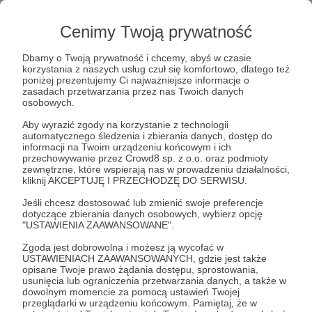
Cześć,
Cenimy Twoją prywatność
Nazywam się Kamila Raczyńska-Chomyn, jestem
edukatorką seksualną oraz menstruacyjną, doulą
Dbamy o Twoją prywatność i chcemy, abyś w czasie
(towarzyszką kobiet w okresie okołoporodowym),
korzystania z naszych usług czuł się komfortowo, dlatego też
instruktorką treningu mięśni dna miednicy,
poniżej prezentujemy Ci najważniejsze informacje o
masażystką kobiet i osobą wspierającą w żałobie
zasadach przetwarzania przez nas Twoich danych
po poronieniu oraz okołoporodowej stracie
osobowych.
dziecka.
Aby wyrazić zgody na korzystanie z technologii
automatycznego śledzenia i zbierania danych, dostęp do
Jestem autorką projektu
Dobre Ciało
, który
informacji na Twoim urządzeniu końcowym i ich
realizuję od 2015 roku. Znajdziesz mnie również
przechowywanie przez Crowd8 sp. z o.o. oraz podmioty
zewnętrzne, które wspierają nas w prowadzeniu działalności,
na
Facebooku
i
Instagramie
.
kliknij AKCEPTUJĘ I PRZECHODZĘ DO SERWISU.
Jestem również współautorką dwóch książek:
Jeśli chcesz dostosować lub zmienić swoje preferencje
dotyczące zbierania danych osobowych, wybierz opcję
"
Dziwki, zdziry, szmaty. Opowieści o slut-
"USTAWIENIA ZAAWANSOWANE".
shamingu"
napisanej wraz z Pauliną Klepacz i
Zgoda jest dobrowolna i możesz ją wycofać w
Aleksandrą Nowak dla Wyd. Czarna Owca,
USTAWIENIACH ZAAWANSOWANYCH, gdzie jest także
Warszawa 2021.
opisane Twoje prawo żądania dostępu, sprostowania,
usunięcia lub ograniczenia przetwarzania danych, a także w
„Ona. Zdrowie, seksualność, ćwiczenia
dowolnym momencie za pomocą ustawień Twojej
mięśni dna miednicy”
napisanej wraz z
przeglądarki w urządzeniu końcowym. Pamiętaj, że w