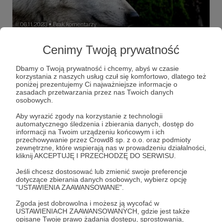
06.11.2023
Brak komentarzy
●
Nowy artykuł na blogu. Dobry Employer
Cenimy Twoją prywatność
Branding
Dbamy o Twoją prywatność i chcemy, abyś w czasie
Zapraszam do przeczytania nowego artykułu
korzystania z naszych usług czuł się komfortowo, dlatego też
poniżej prezentujemy Ci najważniejsze informacje o
społeczeństwo
candidateexperience
zasadach przetwarzania przez nas Twoich danych
osobowych.
employerbranding
+1
Aby wyrazić zgody na korzystanie z technologii
automatycznego śledzenia i zbierania danych, dostęp do
informacji na Twoim urządzeniu końcowym i ich
przechowywanie przez Crowd8 sp. z o.o. oraz podmioty
zewnętrzne, które wspierają nas w prowadzeniu działalności,
kliknij AKCEPTUJĘ I PRZECHODZĘ DO SERWISU.
Jeśli chcesz dostosować lub zmienić swoje preferencje
dotyczące zbierania danych osobowych, wybierz opcję
"USTAWIENIA ZAAWANSOWANE".
Zgoda jest dobrowolna i możesz ją wycofać w
USTAWIENIACH ZAAWANSOWANYCH, gdzie jest także
opisane Twoje prawo żądania dostępu, sprostowania,