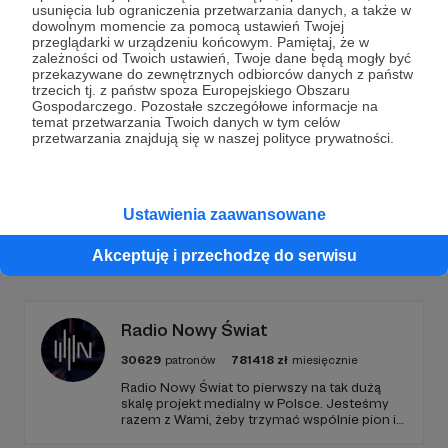
usunięcia lub ograniczenia przetwarzania danych, a także w
Dołącz do grona Patronów!
dowolnym momencie za pomocą ustawień Twojej
przeglądarki w urządzeniu końcowym. Pamiętaj, że w
zależności od Twoich ustawień, Twoje dane będą mogły być
Wesprzyj działalność Autora
Jakub Iciaszek
już teraz!
przekazywane do zewnętrznych odbiorców danych z państw
trzecich tj. z państw spoza Europejskiego Obszaru
Gospodarczego. Pozostałe szczegółowe informacje na
temat przetwarzania Twoich danych w tym celów
Zostań Patronem
przetwarzania znajdują się w naszej polityce prywatności.
Ustawienia zaawansowane
Promowani autorzy
Akceptuję i przechodzę do serwisu
Radio Nowy Świat
30629
patronów
781418
zł
miesięcznie
Radio Nowy Świat to pierwszy na tak dużą
skalę projekt medialny w Polsce. Jesteśmy
razem z Wami, żeby trzymać wspólnie pion i
poziom. Jeśli chcesz nam w tym pomóc -