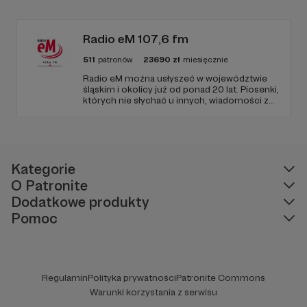
zapraszamy, miejsca nie zabraknie. :)
Radio eM 107,6 fm
511
patronów
23690
zł
miesięcznie
Radio eM można usłyszeć w województwie
śląskim i okolicy już od ponad 20 lat. Piosenki,
których nie słychać u innych, wiadomości z
regionu, wartościowe treści, no i dobry
humor. To wszystko znajdziecie u nas.
Jesteście z nami każdego dnia, a teraz
zachęcamy - zostańcie naszymi Patronami!
Kategorie
O Patronite
Dodatkowe produkty
Pomoc
Regulamin
Polityka prywatności
Patronite Commons
Warunki korzystania z serwisu