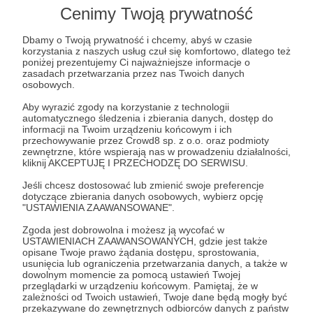
Lista postów jest pusta
Cenimy Twoją prywatność
Autor nie dodał jeszcze żadnych postów
Dbamy o Twoją prywatność i chcemy, abyś w czasie
korzystania z naszych usług czuł się komfortowo, dlatego też
poniżej prezentujemy Ci najważniejsze informacje o
zasadach przetwarzania przez nas Twoich danych
osobowych.
Aby wyrazić zgody na korzystanie z technologii
automatycznego śledzenia i zbierania danych, dostęp do
informacji na Twoim urządzeniu końcowym i ich
przechowywanie przez Crowd8 sp. z o.o. oraz podmioty
zewnętrzne, które wspierają nas w prowadzeniu działalności,
kliknij AKCEPTUJĘ I PRZECHODZĘ DO SERWISU.
Jeśli chcesz dostosować lub zmienić swoje preferencje
dotyczące zbierania danych osobowych, wybierz opcję
"USTAWIENIA ZAAWANSOWANE".
Dołącz do grona Patronów!
Zgoda jest dobrowolna i możesz ją wycofać w
USTAWIENIACH ZAAWANSOWANYCH, gdzie jest także
Wesprzyj działalność Autora
Do Przodu!
już teraz!
opisane Twoje prawo żądania dostępu, sprostowania,
usunięcia lub ograniczenia przetwarzania danych, a także w
dowolnym momencie za pomocą ustawień Twojej
przeglądarki w urządzeniu końcowym. Pamiętaj, że w
Zostań Patronem
zależności od Twoich ustawień, Twoje dane będą mogły być
przekazywane do zewnętrznych odbiorców danych z państw