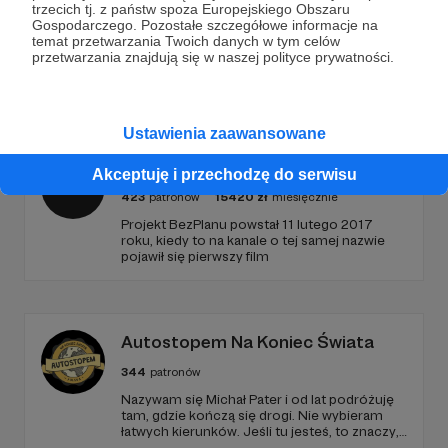
trzecich tj. z państw spoza Europejskiego Obszaru
Gospodarczego. Pozostałe szczegółowe informacje na
temat przetwarzania Twoich danych w tym celów
przetwarzania znajdują się w naszej polityce prywatności.
Promowani autorzy
Ustawienia zaawansowane
BezPlanu
Akceptuję i przechodzę do serwisu
423
patronów
15420
zł
miesięcznie
Projekt BezPlanu powstał 11 lutego 2017
roku, kiedy to na kanale o tej samej nazwie
pojawił się pierwszy film
Autostopem Na Koniec Świata
344
patronów
Nazywam się Michał Pater i od lat podróżuję
tam, gdzie kończą się drogi. Nie wybieram
łatwych kierunków. Jeśli tu jesteś, to znaczy,
że szukasz czegoś więcej niż zwykłych