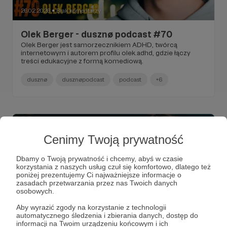
26.02.2026
Brak komentarzy
●
Olek Berger - dusznø podcast #70
Olek Berger jest samorzecznikiem ADHD, twórcą
internetowym i autorem profilu olek.adhd, gdzie łączy
treści edukacyjne z formą komediową.
dusznø
dusznøpodcast
podcast
+6
Cenimy Twoją prywatność
Dbamy o Twoją prywatność i chcemy, abyś w czasie
korzystania z naszych usług czuł się komfortowo, dlatego też
poniżej prezentujemy Ci najważniejsze informacje o
zasadach przetwarzania przez nas Twoich danych
osobowych.
Aby wyrazić zgody na korzystanie z technologii
automatycznego śledzenia i zbierania danych, dostęp do
informacji na Twoim urządzeniu końcowym i ich
05.02.2026
Brak komentarzy
●