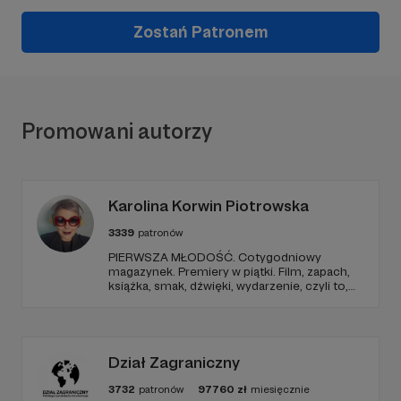
Zostań Patronem
Promowani autorzy
Karolina Korwin Piotrowska
3339
patronów
PIERWSZA MŁODOŚĆ. Cotygodniowy
magazynek. Premiery w piątki. Film, zapach,
książka, smak, dźwięki, wydarzenie, czyli to,
co wzbudza we mnie emocje i zostaje w
głowie pod koniec dnia. Ubarwiony dźwiękami
jak w radiowym teatrze, pomysł na to, jak
ogarnąć rzeczywistość.
Dział Zagraniczny
3732
patronów
97760
zł
miesięcznie