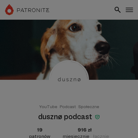
YouTube
Podcast
Społeczne
dusznø podcast
19
916 zł
patronów
miesięcznie
łącznie