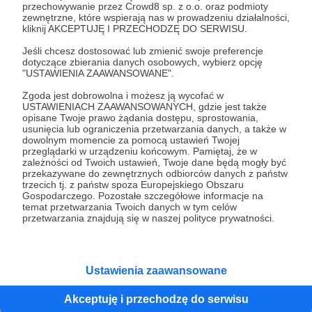
przechowywanie przez Crowd8 sp. z o.o. oraz podmioty
zewnętrzne, które wspierają nas w prowadzeniu działalności,
Krzysztof Chojecki - dusznø podcast #67
kliknij AKCEPTUJĘ I PRZECHODZĘ DO SERWISU.
Krzysztof Chojecki w sieci znany jako Pan Pistacja:
Jeśli chcesz dostosować lub zmienić swoje preferencje
nauczyciel matematyki, twórca edukacyjny, samorzecznik
dotyczące zbierania danych osobowych, wybierz opcję
w spektrum.
"USTAWIENIA ZAAWANSOWANE".
dusznø
dusznøpodcast
podcast
+7
Zgoda jest dobrowolna i możesz ją wycofać w
USTAWIENIACH ZAAWANSOWANYCH, gdzie jest także
opisane Twoje prawo żądania dostępu, sprostowania,
usunięcia lub ograniczenia przetwarzania danych, a także w
dowolnym momencie za pomocą ustawień Twojej
przeglądarki w urządzeniu końcowym. Pamiętaj, że w
zależności od Twoich ustawień, Twoje dane będą mogły być
przekazywane do zewnętrznych odbiorców danych z państw
trzecich tj. z państw spoza Europejskiego Obszaru
Gospodarczego. Pozostałe szczegółowe informacje na
temat przetwarzania Twoich danych w tym celów
przetwarzania znajdują się w naszej polityce prywatności.
Ustawienia zaawansowane
24.07.2025
Brak komentarzy
●
Akceptuję i przechodzę do serwisu