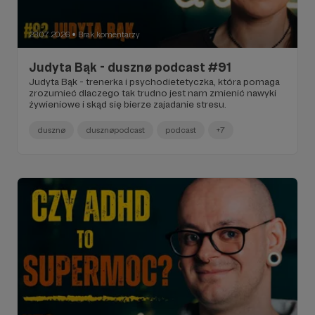
23.07.2026
Brak komentarzy
●
Judyta Bąk - dusznø podcast #91
Judyta Bąk - trenerka i psychodietetyczka, która pomaga
zrozumieć dlaczego tak trudno jest nam zmienić nawyki
żywieniowe i skąd się bierze zajadanie stresu.
dusznø
dusznøpodcast
podcast
+7