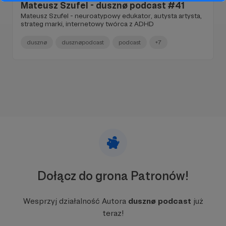
Mateusz Szufel - dusznø podcast #41
Mateusz Szufel - neuroatypowy edukator, autysta artysta,
strateg marki, internetowy twórca z ADHD
dusznø
dusznøpodcast
podcast
+7
Dołącz do grona Patronów!
Wesprzyj działalność Autora
dusznø podcast
już
teraz!