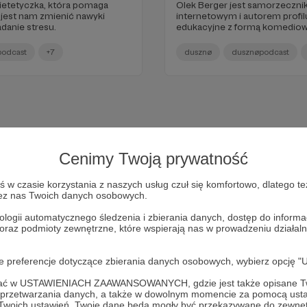
dietetyczka, która pomaga
Olek Berger jest samorzeczn
 jest nam zmienić nawyki
internetowym i autorem profilu
adanie stresu.
edukacyjne z formą komediow
podcast
+7
dusznø
dusznøpodcast
Cenimy Twoją prywatność
w czasie korzystania z naszych usług czuł się komfortowo, dlatego te
zez nas Twoich danych osobowych.
ologii automatycznego śledzenia i zbierania danych, dostęp do inform
 oraz podmioty zewnętrzne, które wspierają nas w prowadzeniu dział
Dołącz do grona Patronów!
oje preferencje dotyczące zbierania danych osobowych, wybierz op
ofać w USTAWIENIACH ZAAWANSOWANYCH, gdzie jest także opisane Tw
Wesprzyj działalność Autora
dusznø podcast
już teraz!
a przetwarzania danych, a także w dowolnym momencie za pomocą usta
 Twoich ustawień, Twoje dane będą mogły być przekazywane do zewnę