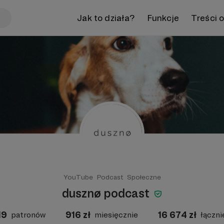
Jak to działa?
Funkcje
Treści 
YouTube
Podcast
Społeczne
dusznø podcast
19
916
zł
16 674
zł
patronów
miesięcznie
łączni