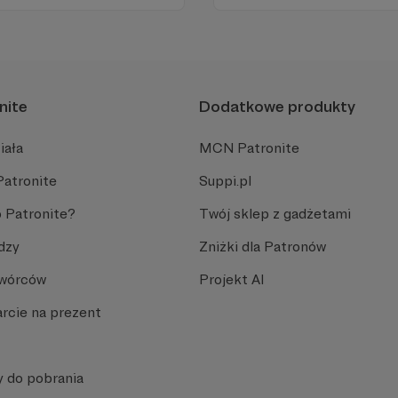
nite
Dodatkowe produkty
iała
MCN Patronite
Patronite
Suppi.pl
 Patronite?
Twój sklep z gadżetami
dzy
Zniżki dla Patronów
Twórców
Projekt AI
rcie na prezent
y do pobrania