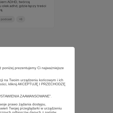
ikiem ADHD, twórcą
 olek.adhd, gdzie łączy treści
ą.
podcast
+6
ż poniżej prezentujemy Ci najważniejsze
acji na Twoim urządzeniu końcowym i ich
alności, kliknij AKCEPTUJĘ I PRZECHODZĘ
cję "USTAWIENIA ZAAWANSOWANE".
oje prawo żądania dostępu,
wień Twojej przeglądarki w urządzeniu
trznych odbiorców danych z państw