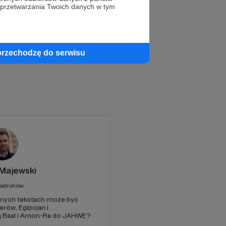
 przetwarzania Twoich danych w tym
przechodzę do serwisu
Majewski
patronów
żytnych tekstach może być
rów, Egipcjan i
ą Baal i Amon-Ra do JAHWE?