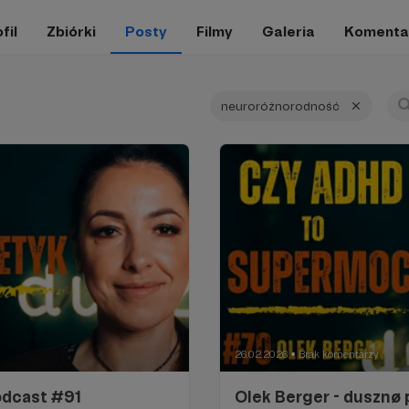
fil
Zbiórki
Posty
Filmy
Galeria
Komenta
neuroróżnorodność
26.02.2026
Brak komentarzy
●
odcast #91
Olek Berger - dusznø