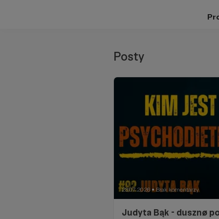
Pro
Posty
23.07.2026
Brak komentarzy
●
Judyta Bąk - dusznø p