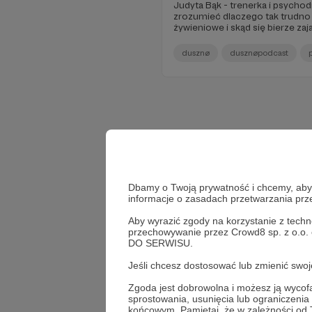
Judyta Bąk - trenerka i psycho
zrozumieć dlaczego tak trudno
żywieniowe i skąd się bierze zaj
dusznø
dusznøpodcast
Dbamy o Twoją prywatność i chcemy, abyś 
informacje o zasadach przetwarzania pr
Aby wyrazić zgody na korzystanie z techn
przechowywanie przez Crowd8 sp. z o.o.
DO SERWISU.
Jeśli chcesz dostosować lub zmienić sw
Zgoda jest dobrowolna i możesz ją wyc
sprostowania, usunięcia lub ograniczeni
końcowym. Pamiętaj, że w zależności od