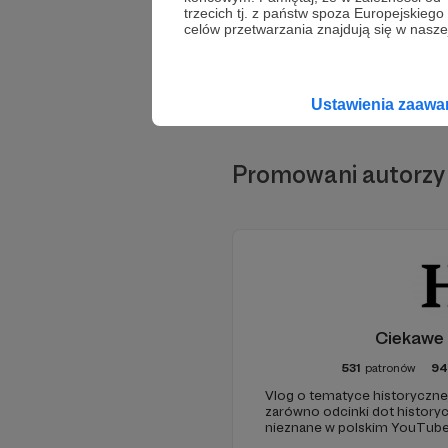
trzecich tj. z państw spoza Europejskie
celów przetwarzania znajdują się w naszej
Ustawienia zaaw
Promowani autorzy
Ciekawe 
531
patronów
94
Vlog o tematyce historyczne
zarówno odcinki dot historyc
nieznane w polskim YouTube
źródłowych .