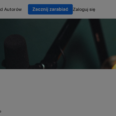
od Autorów
Zacznij zarabiać
Zaloguj się
e