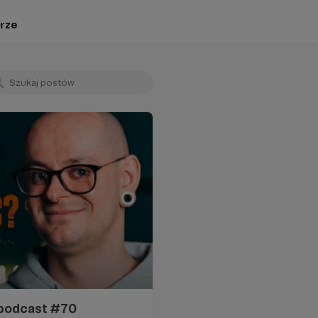
rze
 podcast #70