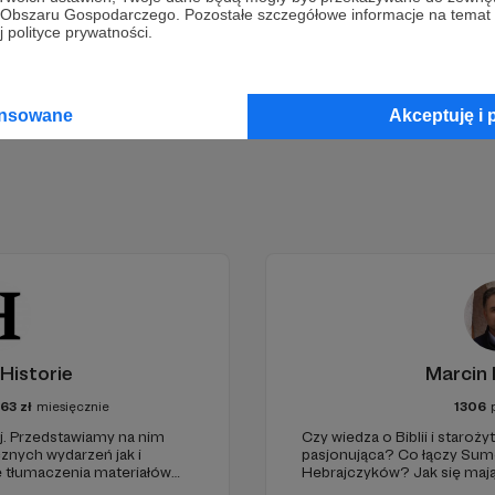
go Obszaru Gospodarczego. Pozostałe szczegółowe informacje na temat
 polityce prywatności.
Zostań Patronem
ansowane
Akceptuję i 
Historie
Marcin 
63
zł
miesięcznie
1306
j. Przedstawiamy na nim
Czy wiedza o Biblii i staro
znych wydarzeń jak i
pasjonująca? Co łączy Sume
 tłumaczenia materiałów
Hebrajczyków? Jak się maj