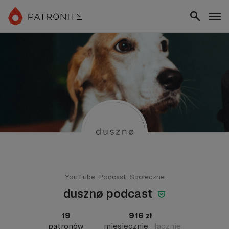
YouTube
Podcast
Społeczne
dusznø podcast
19
916 zł
patronów
miesięcznie
łącznie