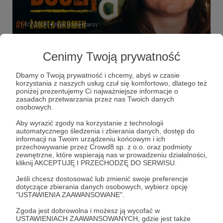
14.05.2026
Brak komentarzy
●
Szkoła Dobrego Umierania - dusznø
Cenimy Twoją prywatność
podcast #81
Żaneta Gromek jest death doulą, wolontariuszką
Dbamy o Twoją prywatność i chcemy, abyś w czasie
hospicyjną, promotorką świadomej śmierci i twórczynią
korzystania z naszych usług czuł się komfortowo, dlatego też
Szkoły Dobrego Umierania.
poniżej prezentujemy Ci najważniejsze informacje o
zasadach przetwarzania przez nas Twoich danych
dusznø
dusznøpodcast
podcast
+5
osobowych.
Aby wyrazić zgody na korzystanie z technologii
automatycznego śledzenia i zbierania danych, dostęp do
informacji na Twoim urządzeniu końcowym i ich
przechowywanie przez Crowd8 sp. z o.o. oraz podmioty
zewnętrzne, które wspierają nas w prowadzeniu działalności,
kliknij AKCEPTUJĘ I PRZECHODZĘ DO SERWISU.
Jeśli chcesz dostosować lub zmienić swoje preferencje
dotyczące zbierania danych osobowych, wybierz opcję
"USTAWIENIA ZAAWANSOWANE".
Zgoda jest dobrowolna i możesz ją wycofać w
USTAWIENIACH ZAAWANSOWANYCH, gdzie jest także