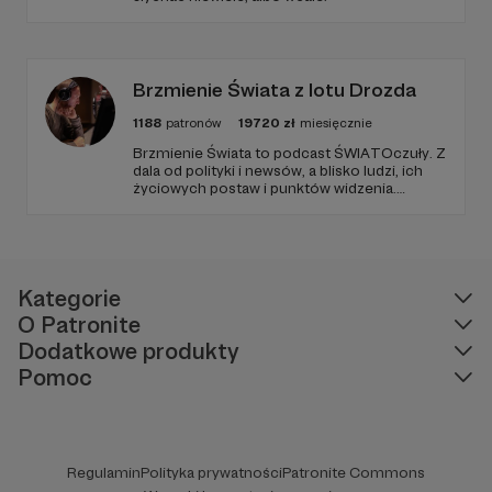
Brzmienie Świata z lotu Drozda
1188
patronów
19720
zł
miesięcznie
Brzmienie Świata to podcast ŚWIATOczuły. Z
dala od polityki i newsów, a blisko ludzi, ich
życiowych postaw i punktów widzenia.
Zawsze goście, muzyka i Paweł Drozd jako
prowadzący. Podcast w zagranicznym sosie z
wrażliwością obserwujący otoczenie.
Kategorie
O Patronite
Dodatkowe produkty
Pomoc
Regulamin
Polityka prywatności
Patronite Commons