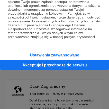
opisane Twoje prawo żądania dostępu, sprostowania,
Dołącz do grona Patronów!
usunięcia lub ograniczenia przetwarzania danych, a także w
dowolnym momencie za pomocą ustawień Twojej
przeglądarki w urządzeniu końcowym. Pamiętaj, że w
zależności od Twoich ustawień, Twoje dane będą mogły być
Wesprzyj działalność Autora
dusznø podcast
już
przekazywane do zewnętrznych odbiorców danych z państw
teraz!
trzecich tj. z państw spoza Europejskiego Obszaru
Gospodarczego. Pozostałe szczegółowe informacje na
temat przetwarzania Twoich danych w tym celów
przetwarzania znajdują się w naszej polityce prywatności.
Zostań Patronem
Ustawienia zaawansowane
Promowani autorzy
Akceptuję i przechodzę do serwisu
Dział Zagraniczny
3731
patronów
97670
zł
miesięcznie
Dział Zagraniczny to serwis o wydarzeniach
na świecie, o których w polskich mediach
słychać niewiele, albo wcale.