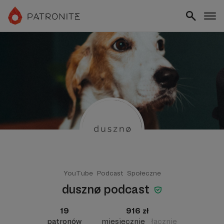
YouTube
Podcast
Społeczne
dusznø podcast
19
916 zł
patronów
miesięcznie
łącznie