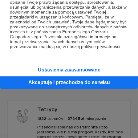
opisane Twoje prawo żądania dostępu, sprostowania,
Dołącz do grona Patronów!
usunięcia lub ograniczenia przetwarzania danych, a także w
dowolnym momencie za pomocą ustawień Twojej
przeglądarki w urządzeniu końcowym. Pamiętaj, że w
zależności od Twoich ustawień, Twoje dane będą mogły być
Wesprzyj działalność Autora
dusznø podcast
już
przekazywane do zewnętrznych odbiorców danych z państw
teraz!
trzecich tj. z państw spoza Europejskiego Obszaru
Gospodarczego. Pozostałe szczegółowe informacje na
temat przetwarzania Twoich danych w tym celów
przetwarzania znajdują się w naszej polityce prywatności.
Zostań Patronem
Ustawienia zaawansowane
Promowani autorzy
Akceptuję i przechodzę do serwisu
Tetrycy
1822
patronów
37245
zł
miesięcznie
Przekonaliście nas do Patronite i oto
jesteśmy. Ale nie ma progów. Każdy, kto coś
nam da, może liczyć na to samo: dozgonną