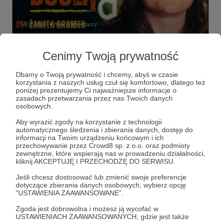
14.05.2026
Brak komentarzy
●
Szkoła Dobrego Umierania - dusznø
Cenimy Twoją prywatność
podcast #81
Żaneta Gromek jest death doulą, wolontariuszką
Dbamy o Twoją prywatność i chcemy, abyś w czasie
hospicyjną, promotorką świadomej śmierci i twórczynią
korzystania z naszych usług czuł się komfortowo, dlatego też
Szkoły Dobrego Umierania.
poniżej prezentujemy Ci najważniejsze informacje o
zasadach przetwarzania przez nas Twoich danych
dusznø
dusznøpodcast
podcast
+5
osobowych.
Aby wyrazić zgody na korzystanie z technologii
automatycznego śledzenia i zbierania danych, dostęp do
informacji na Twoim urządzeniu końcowym i ich
przechowywanie przez Crowd8 sp. z o.o. oraz podmioty
zewnętrzne, które wspierają nas w prowadzeniu działalności,
kliknij AKCEPTUJĘ I PRZECHODZĘ DO SERWISU.
Jeśli chcesz dostosować lub zmienić swoje preferencje
dotyczące zbierania danych osobowych, wybierz opcję
"USTAWIENIA ZAAWANSOWANE".
Zgoda jest dobrowolna i możesz ją wycofać w
USTAWIENIACH ZAAWANSOWANYCH, gdzie jest także