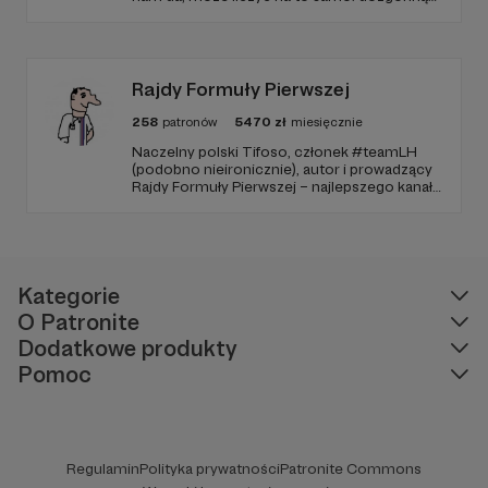
wdzięczność i miejsce na przewijanym pasku
sponsorskim w piątkowych odcinkach.
Zmienimy to, jeśli uznacie, że mamy zmienić.
Rajdy Formuły Pierwszej
258
patronów
5470
zł
miesięcznie
Naczelny polski Tifoso, członek #teamLH
(podobno nieironicznie), autor i prowadzący
Rajdy Formuły Pierwszej – najlepszego kanału
YouTube o F1 w Polsce (potwierdzone
niezależnymi badaniami).
Kategorie
O Patronite
Dodatkowe produkty
Pomoc
Regulamin
Polityka prywatności
Patronite Commons