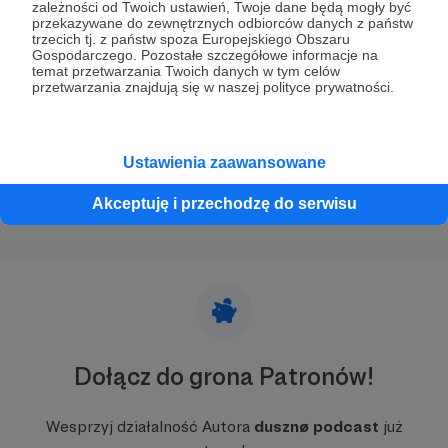
zależności od Twoich ustawień, Twoje dane będą mogły być
dusznø podcast #21 - Stanislav Konoplov
przekazywane do zewnętrznych odbiorców danych z państw
trzecich tj. z państw spoza Europejskiego Obszaru
Stanislav jest ukraińskim reżyserem, który w swoich
Gospodarczego. Pozostałe szczegółowe informacje na
filmach opowiada o samotności, a ostatnio o wojnie. I nie
temat przetwarzania Twoich danych w tym celów
przebiera w słowach anie w środkach wyrazu.
przetwarzania znajdują się w naszej polityce prywatności.
dusznø
dusznøpodcast
podcast
+7
Ustawienia zaawansowane
Akceptuję i przechodzę do serwisu
Dołącz do grona Patronów!
Wesprzyj działalność Autora
dusznø podcast
już