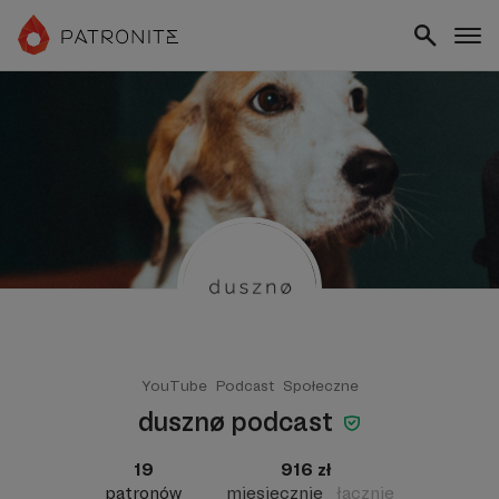
YouTube
Podcast
Społeczne
dusznø podcast
19
916 zł
patronów
miesięcznie
łącznie