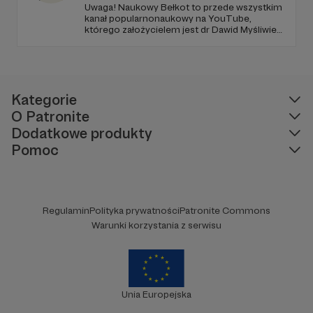
Uwaga! Naukowy Bełkot to przede wszystkim
kanał popularnonaukowy na YouTube,
którego założycielem jest dr Dawid Myśliwiec.
Od przeszło 10 lat zajmujemy się
popularyzacją wiedzy i walką z naukowymi
fake newsami.
Kategorie
O Patronite
Dodatkowe produkty
Pomoc
Regulamin
Polityka prywatności
Patronite Commons
Warunki korzystania z serwisu
Unia Europejska