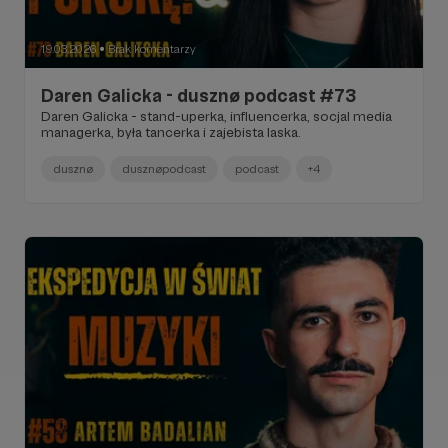
19.03.2026
Brak komentarzy
●
Daren Galicka - dusznø podcast #73
Daren Galicka - stand-uperka, influencerka, socjal media
managerka, była tancerka i zajebista laska.
dusznø
dusznøpodcast
podcast
+4