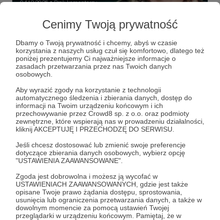
04.12.2025
Brak komentarzy
●
Cenimy Twoją prywatność
Artem Badalian - dusznø podcast #58
Artem Badalian - spragniony muzyki digger oraz
Dbamy o Twoją prywatność i chcemy, abyś w czasie
producent i dj. Nieustannie szuka, przekopuje, grzebie w
korzystania z naszych usług czuł się komfortowo, dlatego też
dźwiękach tak długo, aż znajdzie coś, czego nie słyszałeś
poniżej prezentujemy Ci najważniejsze informacje o
nigdzie indziej.
zasadach przetwarzania przez nas Twoich danych
dusznø
dusznøpodcast
podcast
+7
osobowych.
Aby wyrazić zgody na korzystanie z technologii
automatycznego śledzenia i zbierania danych, dostęp do
informacji na Twoim urządzeniu końcowym i ich
przechowywanie przez Crowd8 sp. z o.o. oraz podmioty
zewnętrzne, które wspierają nas w prowadzeniu działalności,
kliknij AKCEPTUJĘ I PRZECHODZĘ DO SERWISU.
Jeśli chcesz dostosować lub zmienić swoje preferencje
dotyczące zbierania danych osobowych, wybierz opcję
"USTAWIENIA ZAAWANSOWANE".
Zgoda jest dobrowolna i możesz ją wycofać w
USTAWIENIACH ZAAWANSOWANYCH, gdzie jest także
opisane Twoje prawo żądania dostępu, sprostowania,
usunięcia lub ograniczenia przetwarzania danych, a także w
dowolnym momencie za pomocą ustawień Twojej
20.02.2025
Brak komentarzy
●
przeglądarki w urządzeniu końcowym. Pamiętaj, że w