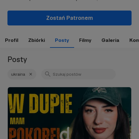
Zostań Patronem
Profil
Zbiórki
Posty
Filmy
Galeria
Kom
Posty
ukraina