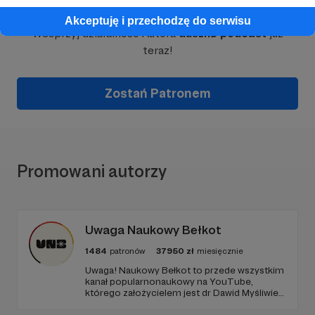
Akceptuję i przechodzę do serwisu
Wesprzyj działalność Autora
dusznø podcast
już
teraz!
Zostań Patronem
Promowani autorzy
Uwaga Naukowy Bełkot
1484
patronów
37950
zł
miesięcznie
Uwaga! Naukowy Bełkot to przede wszystkim
kanał popularnonaukowy na YouTube,
którego założycielem jest dr Dawid Myśliwiec.
Od przeszło 10 lat zajmujemy się
popularyzacją wiedzy i walką z naukowymi