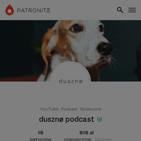
YouTube
Podcast
Społeczne
dusznø podcast
19
916 zł
patronów
miesięcznie
łącznie