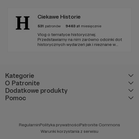
fake newsami.
Ciekawe Historie
531
patronów
9463
zł
miesięcznie
Vlog o tematyce historycznej.
Przedstawiamy na nim zarówno odcinki dot
historycznych wydarzeń jak i nieznane w
polskim YouTube tłumaczenia materiałów
źródłowych .
Kategorie
O Patronite
Dodatkowe produkty
Pomoc
Regulamin
Polityka prywatności
Patronite Commons
Warunki korzystania z serwisu