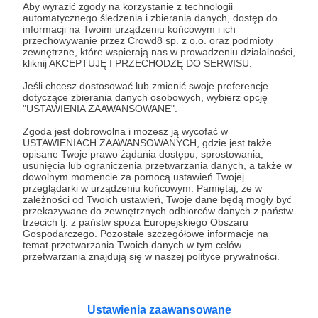
Aby wyrazić zgody na korzystanie z technologii
24.10.2024
Brak komentarzy
automatycznego śledzenia i zbierania danych, dostęp do
●
informacji na Twoim urządzeniu końcowym i ich
przechowywanie przez Crowd8 sp. z o.o. oraz podmioty
dusznø podcast #8 - Dobrusia Tattoo,
zewnętrzne, które wspierają nas w prowadzeniu działalności,
kliknij AKCEPTUJĘ I PRZECHODZĘ DO SERWISU.
Porcelanka Tattoo, Zaduma Tattoo
Trzy wyjątkowe artystki tatuażu związane z krakowskim
Jeśli chcesz dostosować lub zmienić swoje preferencje
studiem Hand of Glory opowiadają o swojej sztuce, ale też
dotyczące zbierania danych osobowych, wybierz opcję
życiu naznaczonym poczuciem "inności", "odrębności".
"USTAWIENIA ZAAWANSOWANE".
dusznø
dusznøpodcast
podcast
+4
Zgoda jest dobrowolna i możesz ją wycofać w
USTAWIENIACH ZAAWANSOWANYCH, gdzie jest także
opisane Twoje prawo żądania dostępu, sprostowania,
usunięcia lub ograniczenia przetwarzania danych, a także w
dowolnym momencie za pomocą ustawień Twojej
przeglądarki w urządzeniu końcowym. Pamiętaj, że w
zależności od Twoich ustawień, Twoje dane będą mogły być
przekazywane do zewnętrznych odbiorców danych z państw
trzecich tj. z państw spoza Europejskiego Obszaru
Gospodarczego. Pozostałe szczegółowe informacje na
temat przetwarzania Twoich danych w tym celów
przetwarzania znajdują się w naszej polityce prywatności.
Ustawienia zaawansowane
Dołącz do grona Patronów!