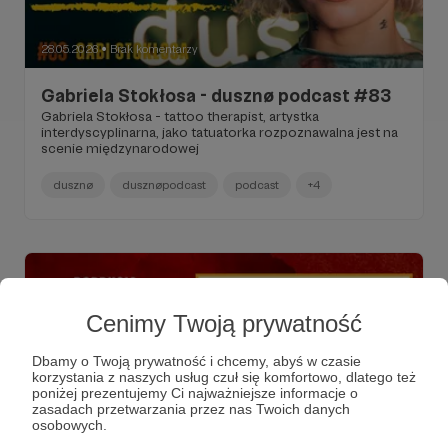
28.05.2026
Brak komentarzy
●
Gabriela Stokłosa - dusznø podcast #83
Gabriela Stokłosa - tattoo therapist, artystka
interdyscyplinarna, jako tatuatorka rozpoznawalna jest na
scenie międzynarodowej
dusznø
dusznøpodcast
podcast
+4
Cenimy Twoją prywatność
Dbamy o Twoją prywatność i chcemy, abyś w czasie
korzystania z naszych usług czuł się komfortowo, dlatego też
poniżej prezentujemy Ci najważniejsze informacje o
zasadach przetwarzania przez nas Twoich danych
osobowych.