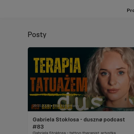
Pro
Posty
28.05.2026
Brak komentarzy
●
Gabriela Stokłosa - dusznø podcast
#83
Gabriela Stokłosa - tattoo therapist, artystka