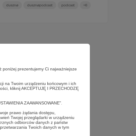
dusznø
dusznøpodcast
podcast
+6
ż poniżej prezentujemy Ci najważniejsze
acji na Twoim urządzeniu końcowym i ich
alności, kliknij AKCEPTUJĘ I PRZECHODZĘ
cję "USTAWIENIA ZAAWANSOWANE".
oje prawo żądania dostępu,
wień Twojej przeglądarki w urządzeniu
trznych odbiorców danych z państw
 przetwarzania Twoich danych w tym