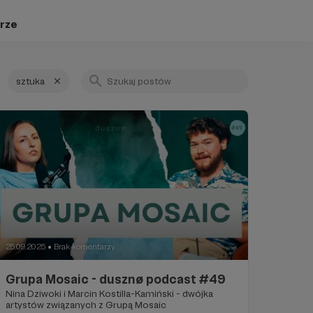
rze
sztuka
25.09.2025
Brak komentarzy
●
Grupa Mosaic - dusznø podcast #49
Nina Dziwoki i Marcin Kostilla-Kamiński - dwójka
artystów związanych z Grupą Mosaic