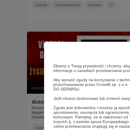
dusznø
dusznøpodcast
podcast
+7
Dbamy o Twoją prywatność i chcemy, abyś 
informacje o zasadach przetwarzania pr
Aby wyrazić zgody na korzystanie z techn
przechowywanie przez Crowd8 sp. z o.o.
02.01.2025
Brak komentarzy
DO SERWISU.
●
Jeśli chcesz dostosować lub zmienić sw
dusznø podcast #14 - Virtual Geisha
Zgoda jest dobrowolna i możesz ją wyc
Bosostopa Dj-ka z papierosem, edukatorka,
sprostowania, usunięcia lub ograniczeni
diggerka, która porzuciła teatr dla winyli, czyli Virtual
końcowym. Pamiętaj, że w zależności od
Geisha in her full force.
trzecich tj. z państw spoza Europejskie
celów przetwarzania znajdują się w naszej
dusznø
dusznøpodcast
djing
+5