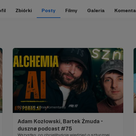
fil
Zbiórki
Posty
Filmy
Galeria
Komenta
02.04.2026
Brak komentarzy
●
Adam Kozłowski, Bartek Żmuda -
dusznø podcast #75
Wszystko, co chcielibyście wiedzieć o sztucznej