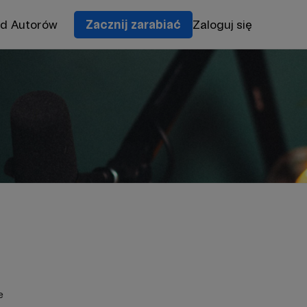
od Autorów
Zacznij zarabiać
Zaloguj się
e