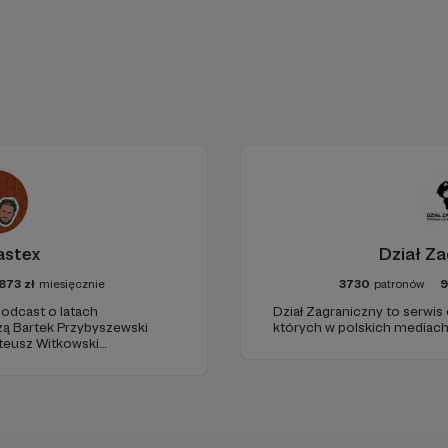
astex
Dział Za
873
zł
miesięcznie
3730
patronów
odcast o latach
Dział Zagraniczny to serwis
zą Bartek Przybyszewski
których w polskich mediach 
Mateusz Witkowski
d"). Wizuale i muzyka:
udio: Krzysztof Tubilewicz.
Czyta: Tadeusz Drozda.