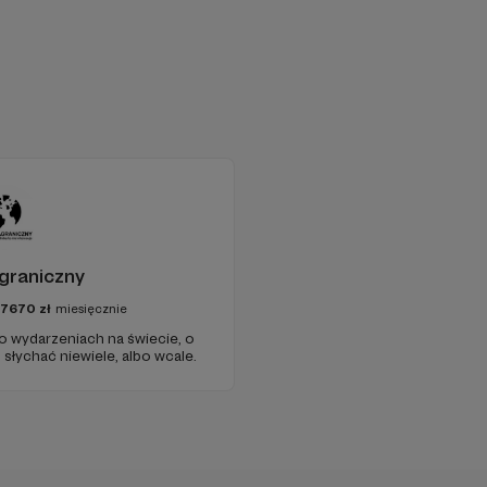
graniczny
97670
zł
miesięcznie
 o wydarzeniach na świecie, o
słychać niewiele, albo wcale.