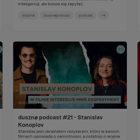
inteligencji, ale boicie się zapytać.
dusznø
dusznøpodcast
podcast
+4
20.02.2025
Brak komentarzy
●
dusznø podcast #21 - Stanislav
Konoplov
Stanislav jest ukraińskim reżyserem, który w swoich
filmach opowiada o samotności, a ostatnio o wojnie.