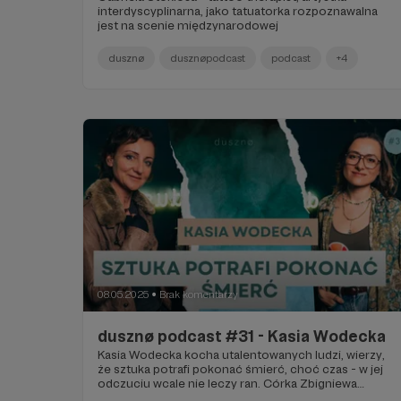
interdyscyplinarna, jako tatuatorka rozpoznawalna
jest na scenie międzynarodowej
dusznø
dusznøpodcast
podcast
+4
08.05.2025
Brak komentarzy
●
dusznø podcast #31 - Kasia Wodecka
Kasia Wodecka kocha utalentowanych ludzi, wierzy,
że sztuka potrafi pokonać śmierć, choć czas - w jej
odczuciu wcale nie leczy ran. Córka Zbigniewa
Wodeckiego.