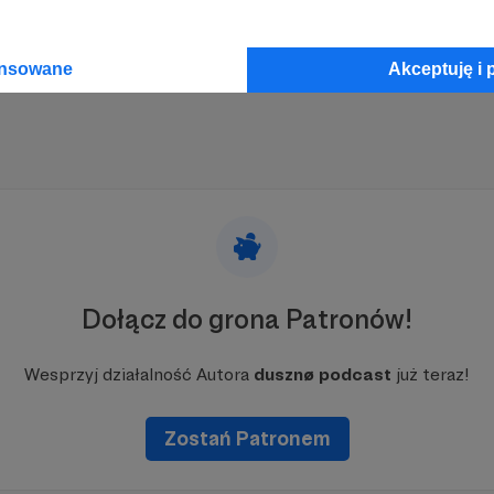
ansowane
Akceptuję i 
Dołącz do grona Patronów!
Wesprzyj działalność Autora
dusznø podcast
już teraz!
Zostań Patronem