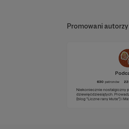
Promowani autorzy
Podc
630
patronów
22
Niekoniecznie nostalgiczny p
dziewięćdziesiątych. Prowad
(blog "Liczne rany kłute") i 
(Popmoderna.pl, blog "Poplan
Michał Kozikowski. Obróbka a
Zdjęcia: Aleksandra Nowak. 