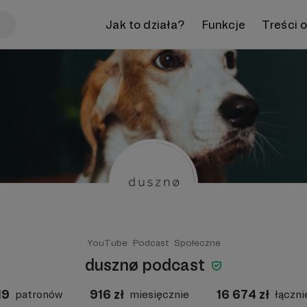
Jak to działa?
Funkcje
Treści 
YouTube
Podcast
Społeczne
dusznø podcast
19
916
zł
16 674
zł
patronów
miesięcznie
łączni