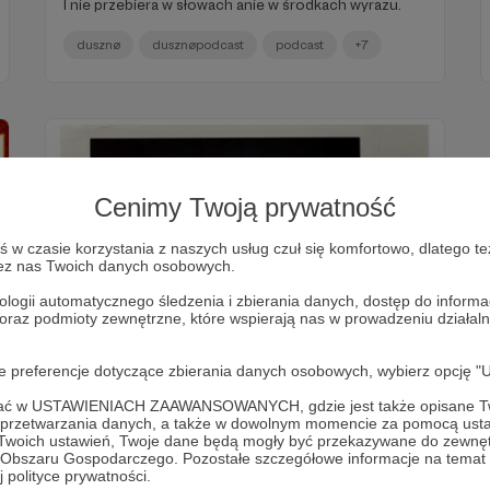
I nie przebiera w słowach anie w środkach wyrazu.
dusznø
dusznøpodcast
podcast
+7
Cenimy Twoją prywatność
w czasie korzystania z naszych usług czuł się komfortowo, dlatego te
zez nas Twoich danych osobowych.
ologii automatycznego śledzenia i zbierania danych, dostęp do inform
 oraz podmioty zewnętrzne, które wspierają nas w prowadzeniu dział
15.08.2024
Brak komentarzy
●
oje preferencje dotyczące zbierania danych osobowych, wybierz op
dusznø podcast 3. - Emil Zenko
ofać w USTAWIENIACH ZAAWANSOWANYCH, gdzie jest także opisane Tw
Style "eastern Europe" elevated, czyli spotkanie z
a przetwarzania danych, a także w dowolnym momencie za pomocą usta
Emilem Zenko, artystą, który wymyka się
 Twoich ustawień, Twoje dane będą mogły być przekazywane do zewnę
konwenansom.
go Obszaru Gospodarczego. Pozostałe szczegółowe informacje na temat
 polityce prywatności.
dusznø
dusznøpodcast
podcast
+5