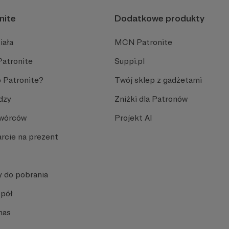
nite
Dodatkowe produkty
iała
MCN Patronite
Patronite
Suppi.pl
 Patronite?
Twój sklep z gadżetami
dzy
Zniżki dla Patronów
Twórców
Projekt AI
rcie na prezent
y do pobrania
spół
nas