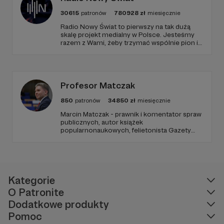
30615
patronów
780928
zł
miesięcznie
Radio Nowy Świat to pierwszy na tak dużą
skalę projekt medialny w Polsce. Jesteśmy
razem z Wami, żeby trzymać wspólnie pion i
poziom. Jeśli chcesz nam w tym pomóc -
zapraszamy, miejsca nie zabraknie. :)
Profesor Matczak
850
patronów
34850
zł
miesięcznie
Marcin Matczak - prawnik i komentator spraw
publicznych, autor książek
popularnonaukowych, felietonista Gazety
Wyborczej, autor podkastów i filmów
edukacyjnych. Mówi jasno o prawie, filozofii i
języku. Promuje umiarkowanie w życiu
publicznym, walczy z plemiennością i
bańkami informacyjnymi.
Kategorie
O Patronite
Dodatkowe produkty
Pomoc