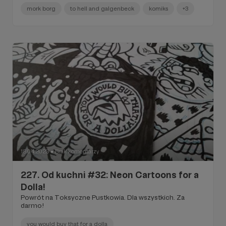
mork borg
to hell and galgenbeck
komiks
+3
18.04.2023
Brak komentarzy
●
227. Od kuchni #32: Neon Cartoons for a
Dolla!
Powrót na Toksyczne Pustkowia. Dla wszystkich. Za
darmo!
you would buy that for a dolla