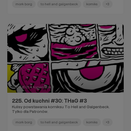
mork borg
to hell and galgenbeck
komiks
+3
07.04.2023
Komentarze: 1
●
225. Od kuchni #30: THaG #3
Kulisy powstawania komiksu To Hell and Galgenbeck.
Tylko dla Patronów.
mork borg
to hell and galgenbeck
komiks
+3