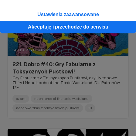
Ustawienia zaawansowane
Akceptuję i przechodzę do serwisu
14.03.2023
Brak komentarzy
●
221. Dobro #40: Gry Fabularne z
Toksycznych Pustkowi!
Gry Fabularne z Toksycznych Pustkowi, czyli Neonowe
Zbiry i Neon Lords of the Toxic Wasteland! Dla Patronów
13+.
szlam
neon lords of the toxic wasteland
neonowe zbiry z toksycznych pustkowi
+3