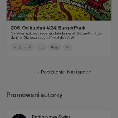
16.01.2023
Brak komentarzy
●
206. Od kuchni #24: BurgerPunk
Okładka nadchodzącej gry fabularnej pt. BurgerPunk. Za
darmo. Dla wszystkich. I frytki do tego!
burgerpunk
rpg
ttrpg
+5
« Poprzednie
Następne »
Promowani autorzy
Radio Nowy Świat