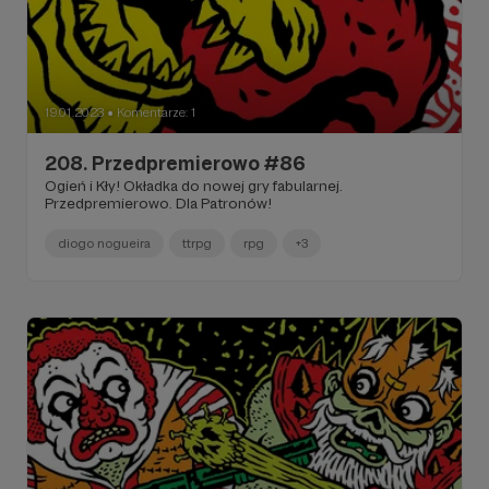
19.01.2023
Komentarze: 1
●
208. Przedpremierowo #86
Ogień i Kły! Okładka do nowej gry fabularnej.
Przedpremierowo. Dla Patronów!
diogo nogueira
ttrpg
rpg
+3