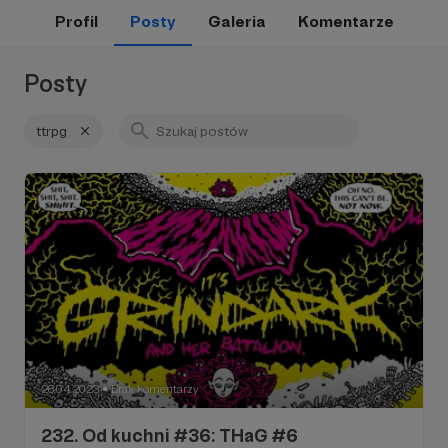
Profil
Posty
Galeria
Komentarze
Posty
ttrpg
28.04.2023
Brak komentarzy
●
232. Od kuchni #36: THaG #6