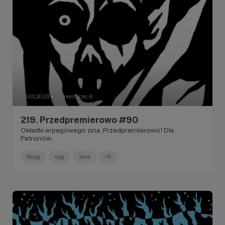
08.03.2023
Komentarze: 6
●
219. Przedpremierowo #90
Okładki erpegowego zina. Przedpremierowo! Dla
Patronów.
ttrpg
rpg
zine
+5