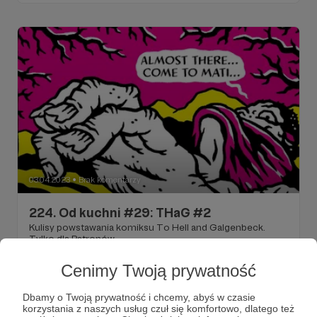
03.04.2023
Brak komentarzy
●
224. Od kuchni #29: THaG #2
Kulisy powstawania komiksu To Hell and Galgenbeck.
Tylko dla Patronów.
mork borg
to hell and galgenbeck
komiks
+3
Cenimy Twoją prywatność
Dbamy o Twoją prywatność i chcemy, abyś w czasie
korzystania z naszych usług czuł się komfortowo, dlatego też