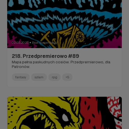
02.03.2023
Brak komentarzy
●
218. Przedpremierowo #89
Mapa pełna paskudnych cosiów. Przedpremierowo, dla
Patronów.
fantasy
szlam
rpg
+5