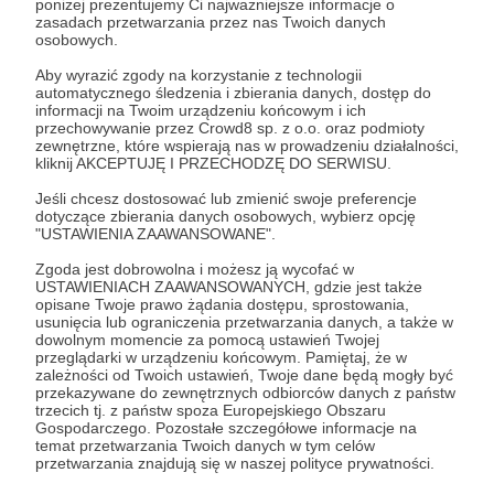
poniżej prezentujemy Ci najważniejsze informacje o
zasadach przetwarzania przez nas Twoich danych
osobowych.
Aby wyrazić zgody na korzystanie z technologii
automatycznego śledzenia i zbierania danych, dostęp do
informacji na Twoim urządzeniu końcowym i ich
przechowywanie przez Crowd8 sp. z o.o. oraz podmioty
zewnętrzne, które wspierają nas w prowadzeniu działalności,
kliknij AKCEPTUJĘ I PRZECHODZĘ DO SERWISU.
Jeśli chcesz dostosować lub zmienić swoje preferencje
dotyczące zbierania danych osobowych, wybierz opcję
27.03.2023
Komentarze: 7
"USTAWIENIA ZAAWANSOWANE".
●
Zgoda jest dobrowolna i możesz ją wycofać w
223. Od kuchni #28: THaG #1
USTAWIENIACH ZAAWANSOWANYCH, gdzie jest także
opisane Twoje prawo żądania dostępu, sprostowania,
Kulisy powstawania komiksu To Hell and Galgenbeck. Dla
usunięcia lub ograniczenia przetwarzania danych, a także w
Patronów.
dowolnym momencie za pomocą ustawień Twojej
przeglądarki w urządzeniu końcowym. Pamiętaj, że w
mork borg
to hell and galgenbeck
komiks
+3
zależności od Twoich ustawień, Twoje dane będą mogły być
przekazywane do zewnętrznych odbiorców danych z państw
trzecich tj. z państw spoza Europejskiego Obszaru
Gospodarczego. Pozostałe szczegółowe informacje na
temat przetwarzania Twoich danych w tym celów
przetwarzania znajdują się w naszej polityce prywatności.