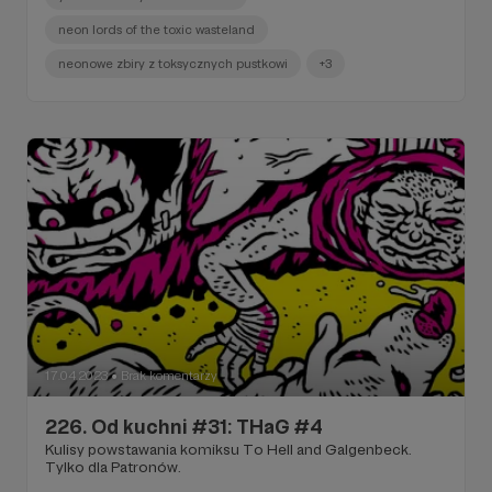
neon lords of the toxic wasteland
neonowe zbiry z toksycznych pustkowi
+3
17.04.2023
Brak komentarzy
●
226. Od kuchni #31: THaG #4
Kulisy powstawania komiksu To Hell and Galgenbeck.
Tylko dla Patronów.