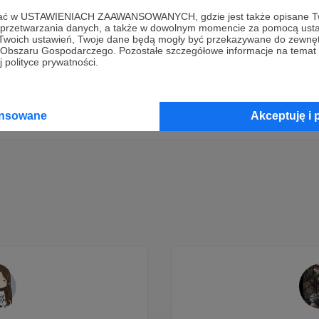
ofać w USTAWIENIACH ZAAWANSOWANYCH, gdzie jest także opisane Tw
Dołącz do grona Patronów!
a przetwarzania danych, a także w dowolnym momencie za pomocą usta
 Twoich ustawień, Twoje dane będą mogły być przekazywane do zewnę
go Obszaru Gospodarczego. Pozostałe szczegółowe informacje na temat
 polityce prywatności.
Wesprzyj działalność Autora
Falko Project
już teraz!
Zostań Patronem
ansowane
Akceptuję i 