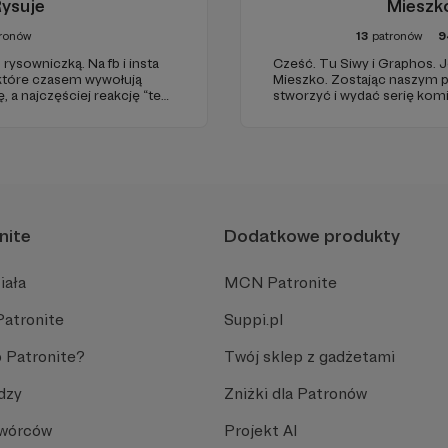
Rysuje
Mieszk
ronów
13
patronów
9
rysowniczką. Na fb i insta
Cześć. Tu Siwy i Graphos. Jesteśmy twórcami Komiksu
 które czasem wywołują
Mieszko. Zostając naszym patronem pomagasz nam
, a najczęściej reakcję “też
stworzyć i wydać serię komiksów o pierwszym polskim
rywam też audiobooki!
historycznym księciu. Twoja pomoc pozwoli nam
skuteczniej pokazywać polską
rynek komiksowy. Wiel
nite
Dodatkowe produkty
iała
MCN Patronite
Patronite
Suppi.pl
 Patronite?
Twój sklep z gadżetami
dzy
Zniżki dla Patronów
Twórców
Projekt AI