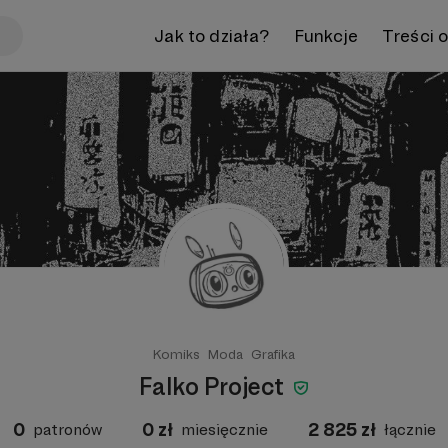
Jak to działa?
Funkcje
Treści 
Komiks
Moda
Grafika
Falko Project
0
0
zł
2 825
zł
patronów
miesięcznie
łącznie