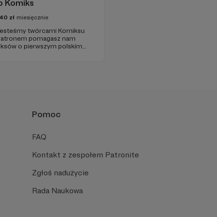
o Komiks
40
zł
miesięcznie
 historię i rozwijać polski
kie dzięki :) !
Pomoc
FAQ
Kontakt z zespołem Patronite
Zgłoś nadużycie
Rada Naukowa