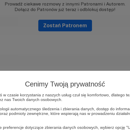
Prowadź ciekawe rozmowy z innymi Patronami i Autorem.
Dołącz do Patronów już teraz i odblokuj dostęp!
Zostań Patronem
Cenimy Twoją prywatność
w czasie korzystania z naszych usług czuł się komfortowo, dlatego te
zez nas Twoich danych osobowych.
ologii automatycznego śledzenia i zbierania danych, dostęp do inform
 oraz podmioty zewnętrzne, które wspierają nas w prowadzeniu dział
oje preferencje dotyczące zbierania danych osobowych, wybierz op