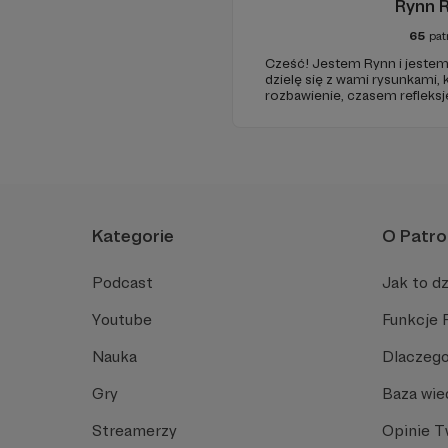
Rynn 
65
pat
Cześć! Jestem Rynn i jestem 
dzielę się z wami rysunkami,
rozbawienie, czasem refleksję
tak mam!”. Od niedawna nag
Kategorie
O Patro
Podcast
Jak to dz
Youtube
Funkcje 
Nauka
Dlaczego
Gry
Baza wie
Streamerzy
Opinie 