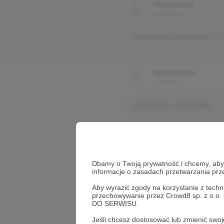
Użytkownik
3 dni temu
Komentarz użytkownika
Użytkownik
3 dni temu
Komentarz użytkownika
Dbamy o Twoją prywatność i chcemy, abyś 
informacje o zasadach przetwarzania pr
Aby wyrazić zgody na korzystanie z techn
przechowywanie przez Crowd8 sp. z o.o.
DO SERWISU.
Jeśli chcesz dostosować lub zmienić sw