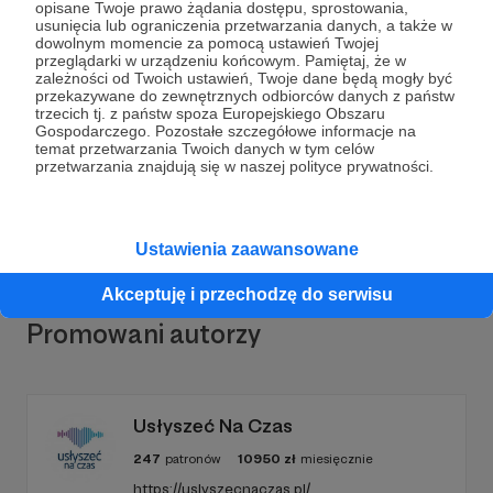
opisane Twoje prawo żądania dostępu, sprostowania,
usunięcia lub ograniczenia przetwarzania danych, a także w
dowolnym momencie za pomocą ustawień Twojej
Dołącz do grona Patronów!
przeglądarki w urządzeniu końcowym. Pamiętaj, że w
zależności od Twoich ustawień, Twoje dane będą mogły być
przekazywane do zewnętrznych odbiorców danych z państw
trzecich tj. z państw spoza Europejskiego Obszaru
Wesprzyj działalność Autora
Dźwięki natury -
Gospodarczego. Pozostałe szczegółowe informacje na
Ambient Soundmap
już teraz!
temat przetwarzania Twoich danych w tym celów
przetwarzania znajdują się w naszej polityce prywatności.
Zostań Patronem
Ustawienia zaawansowane
Akceptuję i przechodzę do serwisu
Promowani autorzy
Usłyszeć Na Czas
247
patronów
10950
zł
miesięcznie
https://uslyszecnaczas.pl/