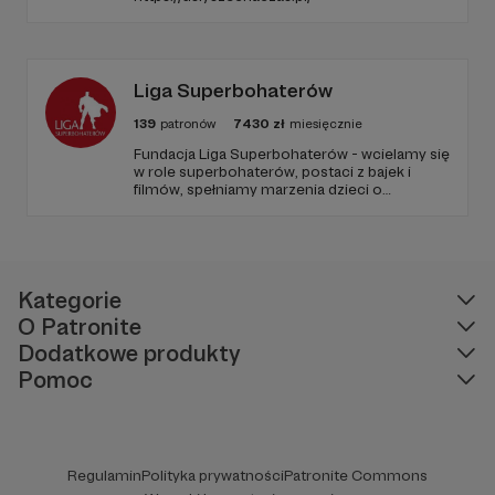
Liga Superbohaterów
139
patronów
7430
zł
miesięcznie
Fundacja Liga Superbohaterów - wcielamy się
w role superbohaterów, postaci z bajek i
filmów, spełniamy marzenia dzieci o
spotkaniu ulubionej postaci, poprzez
odwiedziny w szpitalach, hospicjach, oraz
terminalnie chorych dzieci w ich domach.
Naszą misją jest niesienie uśmiechu.
Kategorie
O Patronite
Dodatkowe produkty
Pomoc
Regulamin
Polityka prywatności
Patronite Commons