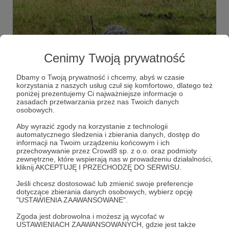
10.03.2024
Brak komentarzy
●
Cenimy Twoją prywatność
Nagrywać można wszędzie... nawet w
Krakowie ;)
Dbamy o Twoją prywatność i chcemy, abyś w czasie
korzystania z naszych usług czuł się komfortowo, dlatego też
Ostatnio mieliśmy przyjemność spędzić blisko cztery
poniżej prezentujemy Ci najważniejsze informacje o
godziny na nagraniach terenowych w malowniczym
zasadach przetwarzania przez nas Twoich danych
Krakowie. Fantastyczny spacer po Nowej Hucie i spotkanie
osobowych.
z niezwykłymi ludźmi było możliwe dzięki projektowi
Synergia i ich innowacyjnym spacerom nagraniowym.
fieldrecording
Kraków
nagrania terenowe
+4
Aby wyrazić zgody na korzystanie z technologii
automatycznego śledzenia i zbierania danych, dostęp do
informacji na Twoim urządzeniu końcowym i ich
przechowywanie przez Crowd8 sp. z o.o. oraz podmioty
zewnętrzne, które wspierają nas w prowadzeniu działalności,
kliknij AKCEPTUJĘ I PRZECHODZĘ DO SERWISU.
Jeśli chcesz dostosować lub zmienić swoje preferencje
dotyczące zbierania danych osobowych, wybierz opcję
"USTAWIENIA ZAAWANSOWANE".
Zgoda jest dobrowolna i możesz ją wycofać w
USTAWIENIACH ZAAWANSOWANYCH, gdzie jest także