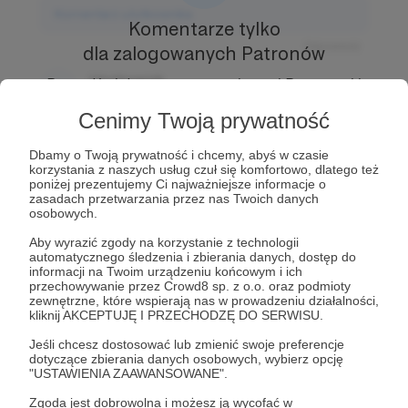
Komentarz użytkownika
Komentarze tylko
Odpowiedz
dla zalogowanych Patronów
Użytkownik
Prowadź ciekawe rozmowy z innymi Patronami i
3 dni temu
Autorem.
Dołącz do Patronów już teraz i odblokuj
Cenimy Twoją prywatność
dostęp!
Komentarz użytkownika
Dbamy o Twoją prywatność i chcemy, abyś w czasie
Zostań Patronem
korzystania z naszych usług czuł się komfortowo, dlatego też
Odpowiedz
poniżej prezentujemy Ci najważniejsze informacje o
zasadach przetwarzania przez nas Twoich danych
Użytkownik
osobowych.
3 dni temu
Aby wyrazić zgody na korzystanie z technologii
automatycznego śledzenia i zbierania danych, dostęp do
Komentarz użytkownika
informacji na Twoim urządzeniu końcowym i ich
przechowywanie przez Crowd8 sp. z o.o. oraz podmioty
Odpowiedz
zewnętrzne, które wspierają nas w prowadzeniu działalności,
kliknij AKCEPTUJĘ I PRZECHODZĘ DO SERWISU.
Jeśli chcesz dostosować lub zmienić swoje preferencje
dotyczące zbierania danych osobowych, wybierz opcję
"USTAWIENIA ZAAWANSOWANE".
Zgoda jest dobrowolna i możesz ją wycofać w