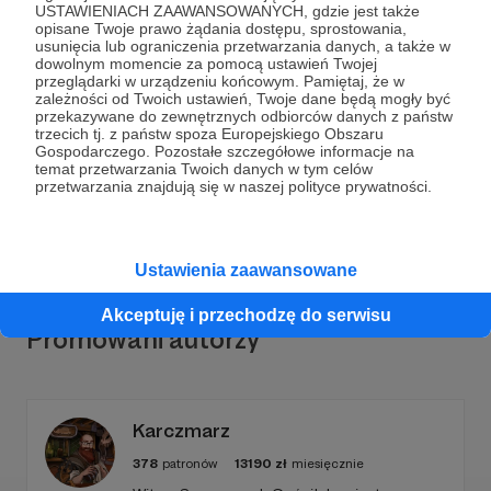
USTAWIENIACH ZAAWANSOWANYCH, gdzie jest także
opisane Twoje prawo żądania dostępu, sprostowania,
usunięcia lub ograniczenia przetwarzania danych, a także w
dowolnym momencie za pomocą ustawień Twojej
przeglądarki w urządzeniu końcowym. Pamiętaj, że w
Dołącz do grona Patronów!
zależności od Twoich ustawień, Twoje dane będą mogły być
przekazywane do zewnętrznych odbiorców danych z państw
trzecich tj. z państw spoza Europejskiego Obszaru
Wesprzyj działalność Autora
GE3K Events
już teraz!
Gospodarczego. Pozostałe szczegółowe informacje na
temat przetwarzania Twoich danych w tym celów
przetwarzania znajdują się w naszej polityce prywatności.
Zostań Patronem
Ustawienia zaawansowane
Akceptuję i przechodzę do serwisu
Promowani autorzy
Karczmarz
378
patronów
13190
zł
miesięcznie