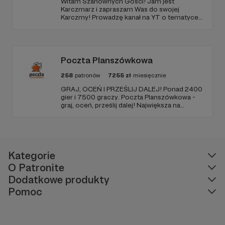
Witam Szanownych Gości! Jam jest
Karczmarz i zapraszam Was do swojej
Karczmy! Prowadzę kanał na YT o tematyce
RPG, na którym znajdziecie masę zapisanych
sesji oraz coraz więcej materiałów
poradnikowych dla MG i graczy. Oby nam się!
Poczta Planszówkowa
258
patronów
7255
zł
miesięcznie
GRAJ, OCEŃ I PRZEŚLIJ DALEJ! Ponad 2400
gier i 7500 graczy. Poczta Planszówkowa -
graj, oceń, prześlij dalej! Największa na
świecie akcja gamecrossingowa.
Kategorie
O Patronite
Dodatkowe produkty
Pomoc