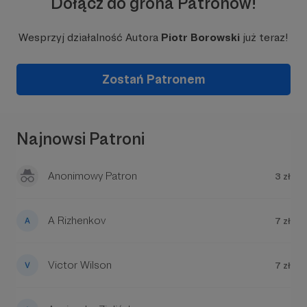
Dołącz do grona Patronów!
Wesprzyj działalność Autora
Piotr Borowski
już teraz!
Zostań Patronem
Najnowsi Patroni
Anonimowy Patron
3 zł
A Rizhenkov
7 zł
Victor Wilson
7 zł