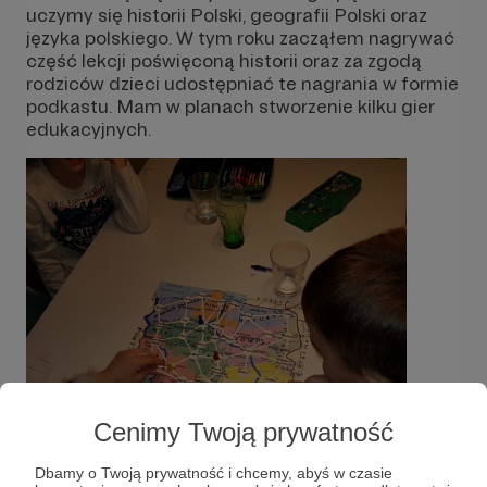
uczymy się historii Polski, geografii Polski oraz
języka polskiego. W tym roku zacząłem nagrywać
część lekcji poświęconą historii oraz za zgodą
rodziców dzieci udostępniać te nagrania w formie
podkastu. Mam w planach stworzenie kilku gier
edukacyjnych.
Cenimy Twoją prywatność
Dbamy o Twoją prywatność i chcemy, abyś w czasie
Rozwiń opis