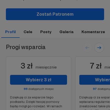
Zostań Patronem
Profil
Cele
Posty
Galeria
Komentarze
Progi wsparcia
3 zł
7 zł
miesięcznie
mi
Wybierz 3 zł
Wybierz
99
dostępnych miejsc
97
dostępny
Dziękuję ci za wsparcie tego
Dziękuję ci za wspa
podkastu. Dzięki twojej pomocy
wpłacana regularnie
będę mógł go rozwijać. W ramach
zrealizować takie pl