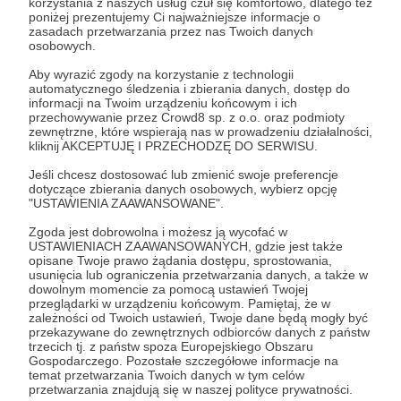
korzystania z naszych usług czuł się komfortowo, dlatego też
poniżej prezentujemy Ci najważniejsze informacje o
zasadach przetwarzania przez nas Twoich danych
osobowych.
Gdzie jest Smok Wawelski - prototyp gry
Słuchaj w Patronite Audio!
edukacyjnej
Aby wyrazić zgody na korzystanie z technologii
automatycznego śledzenia i zbierania danych, dostęp do
Na lekcje przygotowuję różne zadania dla dzieci -
informacji na Twoim urządzeniu końcowym i ich
uzupełnianie, dopisywanie, łączenie i nawet
Słuchaj
Piotr Borowski
w aplikacji Patronite Audio.
przechowywanie przez Crowd8 sp. z o.o. oraz podmioty
rysowanie. Chciałbym to wszystko udostępnić
Pobierz aplikację na swój telefon lub słuchaj w
zewnętrzne, które wspierają nas w prowadzeniu działalności,
kliknij AKCEPTUJĘ I PRZECHODZĘ DO SERWISU.
szerszej grupie osób. W tym celu mam zamiar
przeglądarce.
stworzyć stronę do tego podkastu. Być może
Jeśli chcesz dostosować lub zmienić swoje preferencje
nawet wydać gry planszowe do nauki polskiej
dotyczące zbierania danych osobowych, wybierz opcję
historii oraz geografii.
"USTAWIENIA ZAAWANSOWANE".
Zgoda jest dobrowolna i możesz ją wycofać w
Ja lekcje prowadzę bezpłatnie. To samo dotyczy
USTAWIENIACH ZAAWANSOWANYCH, gdzie jest także
podkastu. Brakuje mi jednak czasu i środków na
opisane Twoje prawo żądania dostępu, sprostowania,
Słuchaj
dodatkowe cele jak np. nagranie większej ilości
usunięcia lub ograniczenia przetwarzania danych, a także w
dowolnym momencie za pomocą ustawień Twojej
podkastów. Mam w tej chwili dwa prototypy gier
przeglądarki w urządzeniu końcowym. Pamiętaj, że w
planszowych. Jedna jest ściśle historyczna, druga
zależności od Twoich ustawień, Twoje dane będą mogły być
bardziej geograficzna. Mam też w planach
przekazywane do zewnętrznych odbiorców danych z państw
trzecich tj. z państw spoza Europejskiego Obszaru
wydanie książki oraz audiobooka z historią Polski
Gospodarczego. Pozostałe szczegółowe informacje na
Cele
według dzieci. Na wszystko to będą potrzebne
temat przetwarzania Twoich danych w tym celów
środki oraz więcej czasu. Jeżeli więc chcielibyście
przetwarzania znajdują się w naszej polityce prywatności.