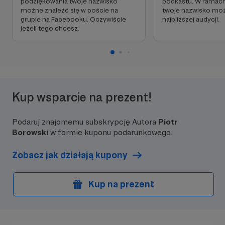
podziękowania twoje nazwisko
podkastu. W ramac
możne znaleźć się w poście na
twoje nazwisko moż
grupie na Facebooku. Oczywiście
najbliższej audycji.
jeżeli tego chcesz.
Kup wsparcie na prezent!
Podaruj znajomemu subskrypcję Autora
Piotr
Borowski
w formie kuponu podarunkowego.
Zobacz jak działają kupony
Kup na prezent