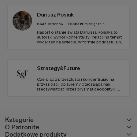
Dariusz Rosiak
6537
patronów
111310
zł
miesięcznie
Raport o stanie świata Dariusza Rosiaka to
autorski wybór komentarzy i relacji na temat
wydarzeń na świecie. W formie podcastu albo
programów na żywo z różnych miejsc na
ziemi.
Strategy&Future
Czerpiąc z przeszłości i koncentrując na
przyszłości, opisujemy otaczającą nas
rzeczywistość przez pryzmat geopolityki i
geostrategii. Naszym celem jest uczynienie
ze Strategy&Future kluczowego źródła myśli
geopolitycznej w Polsce i w Europie.
Kategorie
O Patronite
Dodatkowe produkty