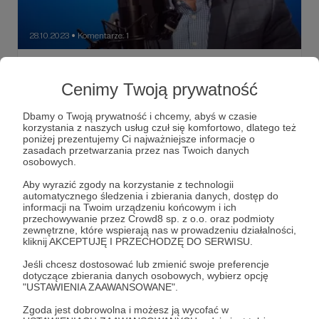
28.10.2023
Komentarze: 1
●
Gen. Waldemar Skrzypczak [tylko dla
Patronów] o wielkości armii i strategii
Cenimy Twoją prywatność
bezpieczeństwa
Dbamy o Twoją prywatność i chcemy, abyś w czasie
Dodatkowe nagranie z piątkowej analizy gen. Waldemara
korzystania z naszych usług czuł się komfortowo, dlatego też
Skrzypczaka specjalnie tylko dla Patronów o wielkości
poniżej prezentujemy Ci najważniejsze informacje o
armii i strategii bezpieczeństwa
zasadach przetwarzania przez nas Twoich danych
osobowych.
tylko dla Patronów
gen. Waldemar Skrzypczak
Aby wyrazić zgody na korzystanie z technologii
automatycznego śledzenia i zbierania danych, dostęp do
informacji na Twoim urządzeniu końcowym i ich
przechowywanie przez Crowd8 sp. z o.o. oraz podmioty
zewnętrzne, które wspierają nas w prowadzeniu działalności,
kliknij AKCEPTUJĘ I PRZECHODZĘ DO SERWISU.
Jeśli chcesz dostosować lub zmienić swoje preferencje
dotyczące zbierania danych osobowych, wybierz opcję
"USTAWIENIA ZAAWANSOWANE".
Zgoda jest dobrowolna i możesz ją wycofać w