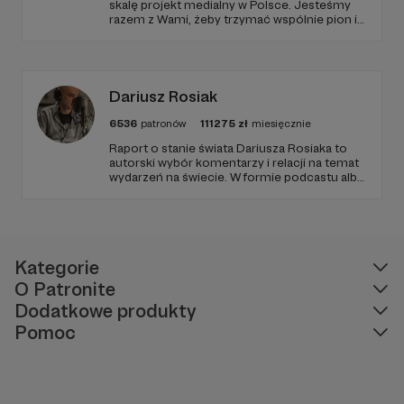
skalę projekt medialny w Polsce. Jesteśmy
razem z Wami, żeby trzymać wspólnie pion i
poziom. Jeśli chcesz nam w tym pomóc -
zapraszamy, miejsca nie zabraknie. :)
Dariusz Rosiak
6536
patronów
111275
zł
miesięcznie
Raport o stanie świata Dariusza Rosiaka to
autorski wybór komentarzy i relacji na temat
wydarzeń na świecie. W formie podcastu albo
programów na żywo z różnych miejsc na
ziemi.
Kategorie
O Patronite
Dodatkowe produkty
Pomoc