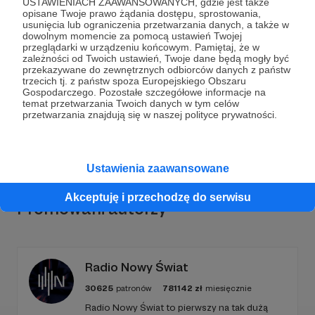
USTAWIENIACH ZAAWANSOWANYCH, gdzie jest także
opisane Twoje prawo żądania dostępu, sprostowania,
usunięcia lub ograniczenia przetwarzania danych, a także w
Dołącz do grona Patronów!
dowolnym momencie za pomocą ustawień Twojej
przeglądarki w urządzeniu końcowym. Pamiętaj, że w
zależności od Twoich ustawień, Twoje dane będą mogły być
Wesprzyj działalność Autora
Igor Janke. Układ
przekazywane do zewnętrznych odbiorców danych z państw
trzecich tj. z państw spoza Europejskiego Obszaru
Otwarty
już teraz!
Gospodarczego. Pozostałe szczegółowe informacje na
temat przetwarzania Twoich danych w tym celów
przetwarzania znajdują się w naszej polityce prywatności.
Zostań Patronem
Ustawienia zaawansowane
Akceptuję i przechodzę do serwisu
Promowani autorzy
Radio Nowy Świat
30625
patronów
781142
zł
miesięcznie
Radio Nowy Świat to pierwszy na tak dużą