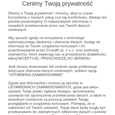
Cenimy Twoją prywatność
Dzięki Waszemu wsparciu mogę dalej rozwijać
swój publiczny kanał na
YouTube
i mam środki
Dbamy o Twoją prywatność i chcemy, abyś w czasie
na finansowanie filmów instruktażowych
korzystania z naszych usług czuł się komfortowo, dlatego też
wymagających większych przygotowań :)
poniżej prezentujemy Ci najważniejsze informacje o
zasadach przetwarzania przez nas Twoich danych
osobowych.
Aby wyrazić zgody na korzystanie z technologii
Dla moich Patronów została stworzona specjalna
automatycznego śledzenia i zbierania danych, dostęp do
grupa na Facebooku
, na której mamy ze sobą
informacji na Twoim urządzeniu końcowym i ich
bezpośredni kontakt i gdzie będą publikowane
przechowywanie przez Crowd8 sp. z o.o. oraz podmioty
zewnętrzne, które wspierają nas w prowadzeniu działalności,
spersonalizowane treści dla osób wspierających
kliknij AKCEPTUJĘ I PRZECHODZĘ DO SERWISU.
to co robię.
Jeśli chcesz dostosować lub zmienić swoje preferencje
dotyczące zbierania danych osobowych, wybierz opcję
"USTAWIENIA ZAAWANSOWANE".
Coraz częściej staram się również organizować
Zgoda jest dobrowolna i możesz ją wycofać w
spotkania fotograficzne z moimi cudownymi
USTAWIENIACH ZAAWANSOWANYCH, gdzie jest także
Patronami w różnych miastach Polski!
opisane Twoje prawo żądania dostępu, sprostowania,
usunięcia lub ograniczenia przetwarzania danych, a także w
Wynajmujemy świetne studio, zatrudniamy
dowolnym momencie za pomocą ustawień Twojej
wspaniałe modelki i spotykamy się na wspólnym
przeglądarki w urządzeniu końcowym. Pamiętaj, że w
fotografowaniu :) Oto kilka filmów z naszych
zależności od Twoich ustawień, Twoje dane będą mogły być
Rozwiń opis
przekazywane do zewnętrznych odbiorców danych z państw
spotkań: