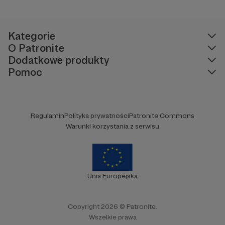
wyobraźnię.
Kategorie
W tym miejscu powinna być zewnętrzna
O Patronite
treść
Dodatkowe produkty
Pomoc
Aby zobaczyć treść musisz zmienić ustawienia
polityki prywatności
Regulamin
Polityka prywatności
Patronite Commons
Warunki korzystania z serwisu
Unia Europejska
Copyright 2026 © Patronite.
Wszelkie prawa