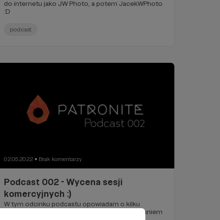
do internetu jako JW Photo, a potem JacekWPhoto
:D
podcast
02.05.2022
Brak komentarzy
●
Podcast 002 - Wycena sesji
komercyjnych :)
W tym odcinku podcastu opowiadam o kilku
wycenach moich sesji komercyjnych z pokazaniem
rozpisanych kosztów i wytłumaczeniem