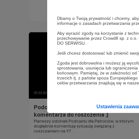
Dbamy o Twoją prywatność i chcemy, abyś 
informacje o zasadach przetwarzania pr
Aby wyrazić zgody na korzystanie z techn
przechowywanie przez Crowd8 sp. z o.o.
DO SERWISU.
Jeśli chcesz dostosować lub zmienić sw
Zgoda jest dobrowolna i możesz ją wyc
sprostowania, usunięcia lub ograniczeni
końcowym. Pamiętaj, że w zależności od
trzecich tj. z państw spoza Europejskie
celów przetwarzania znajdują się w naszej
31.03.2022
Komentarze: 5
●
Ustawienia zaaw
Podcast 001 - Komentarz do
komentarza do roszczenia :)
Pierwszy odcinek Podcastu dla Patronów, w którym
dogłębnie komentuję sytuację związaną z
roszczeniem na YT.