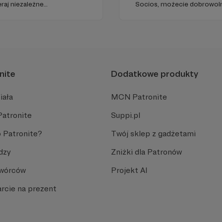
raj niezależne
Socios, możecie dobrowoln
acje z najważniejszych
niewielkie sumy, które przy
wój narzędzi tworzonych z
funkcjonowania i sukcesów 
nite
Dodatkowe produkty
iała
MCN Patronite
Patronite
Suppi.pl
 Patronite?
Twój sklep z gadżetami
dzy
Zniżki dla Patronów
Twórców
Projekt AI
rcie na prezent