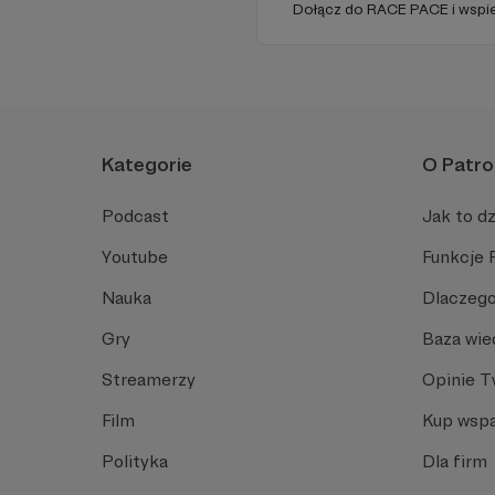
Dołącz do RACE PACE i wspie
dziennikarstwo sportowe, rel
festiwali biegowych oraz roz
pasji do sportu.
Kategorie
O Patro
Podcast
Jak to dz
Youtube
Funkcje 
Nauka
Dlaczego
Gry
Baza wie
Streamerzy
Opinie 
Film
Kup wspa
Polityka
Dla firm