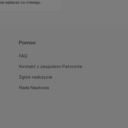
ie wpłacać co miesiąc
czynią się do dalszego
naszego klubu.
Pomoc
FAQ
Kontakt z zespołem Patronite
Zgłoś nadużycie
Rada Naukowa