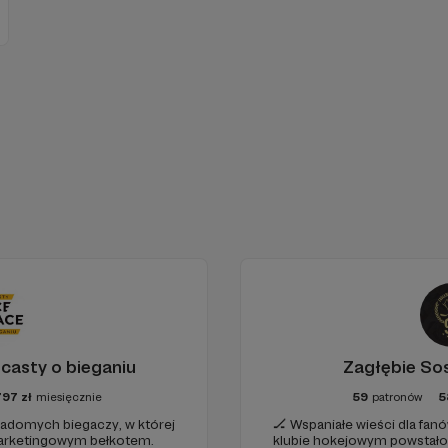
casty o bieganiu
Zagłębie So
797
zł
miesięcznie
59
patronów
5
adomych biegaczy, w której
🏒 Wspaniałe wieści dla fan
marketingowym bełkotem.
klubie hokejowym powstało