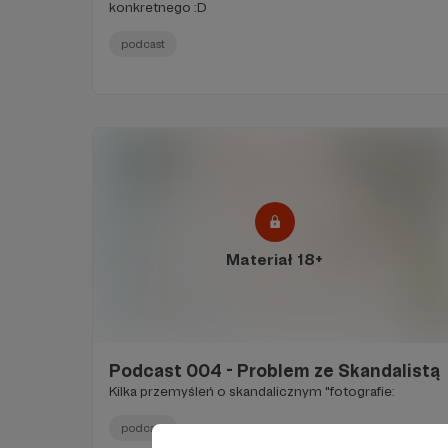
konkretnego :D
podcast
Materiał 18+
Podcast 004 - Problem ze Skandalistą
Kilka przemyśleń o skandalicznym "fotografie:
podcast