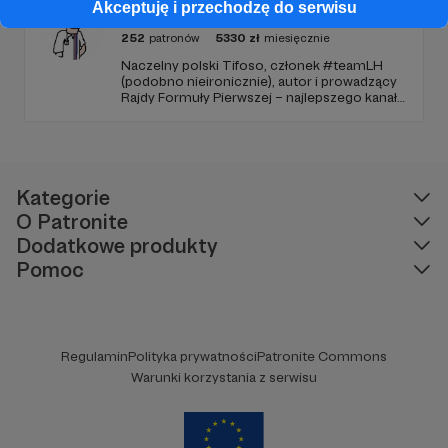
Rajdy Formuły Pierwszej
Akceptuję i przechodzę do serwisu
252
patronów
5330
zł
miesięcznie
Naczelny polski Tifoso, członek #teamLH
(podobno nieironicznie), autor i prowadzący
Rajdy Formuły Pierwszej – najlepszego kanału
YouTube o F1 w Polsce (potwierdzone
niezależnymi badaniami).
Kategorie
O Patronite
Dodatkowe produkty
Pomoc
Regulamin
Polityka prywatności
Patronite Commons
Warunki korzystania z serwisu