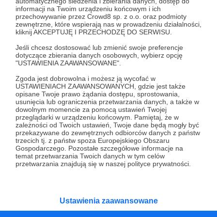
Wesprzyj działalność Autora
Krzysztof Jakubowski
automatycznego śledzenia i zbierania danych, dostęp do
informacji na Twoim urządzeniu końcowym i ich
już teraz!
przechowywanie przez Crowd8 sp. z o.o. oraz podmioty
zewnętrzne, które wspierają nas w prowadzeniu działalności,
kliknij AKCEPTUJĘ I PRZECHODZĘ DO SERWISU.
Zostań Patronem
Jeśli chcesz dostosować lub zmienić swoje preferencje
dotyczące zbierania danych osobowych, wybierz opcję
"USTAWIENIA ZAAWANSOWANE".
Zgoda jest dobrowolna i możesz ją wycofać w
USTAWIENIACH ZAAWANSOWANYCH, gdzie jest także
Promowani autorzy
opisane Twoje prawo żądania dostępu, sprostowania,
usunięcia lub ograniczenia przetwarzania danych, a także w
dowolnym momencie za pomocą ustawień Twojej
przeglądarki w urządzeniu końcowym. Pamiętaj, że w
zależności od Twoich ustawień, Twoje dane będą mogły być
przekazywane do zewnętrznych odbiorców danych z państw
Marcin Majewski
trzecich tj. z państw spoza Europejskiego Obszaru
Gospodarczego. Pozostałe szczegółowe informacje na
1306
patronów
temat przetwarzania Twoich danych w tym celów
przetwarzania znajdują się w naszej polityce prywatności.
Czy wiedza o Biblii i starożytnych tekstach
może być pasjonująca? Co łączy Sumerów,
Egipcjan i Hebrajczyków? Jak się mają Baal i
Amon-Ra do JAHWE?
Ustawienia zaawansowane