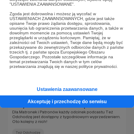
"USTAWIENIA ZAAWANSOWANE".
Też Odchodzę
Zgoda jest dobrowolna i możesz ją wycofać w
USTAWIENIACH ZAAWANSOWANYCH, gdzie jest także
opisane Twoje prawo żądania dostępu, sprostowania,
usunięcia lub ograniczenia przetwarzania danych, a także w
PRZYPIĘTY
dowolnym momencie za pomocą ustawień Twojej
przeglądarki w urządzeniu końcowym. Pamiętaj, że w
zależności od Twoich ustawień, Twoje dane będą mogły być
przekazywane do zewnętrznych odbiorców danych z państw
trzecich tj. z państw spoza Europejskiego Obszaru
Gospodarczego. Pozostałe szczegółowe informacje na
temat przetwarzania Twoich danych w tym celów
przetwarzania znajdują się w naszej polityce prywatności.
Ustawienia zaawansowane
29.11.2021
Brak komentarzy
●
Akceptuję i przechodzę do serwisu
14-ty odcinek Też Odchodzę
Dla Matronek i Patronów każdy odcinek podcastu Też
Odchodzę jest dostępny z tygodniowym wyprzedzeniem.
Oto kolejny z nich!
Też Odchodzę