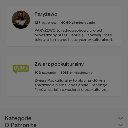
Paryżewo
127
patronów
4040
zł
miesięcznie
PARYŻEWO to jednoosobowy projekt
prowadzony przez Gabrielę Lisowską. Piszę
teksty o tematyce historyczno-kulturalnej i
społecznej, tworzę dwa podcasty –
PARYŻEWO i TW: LISOWSKA oraz regularnie
publikuję treści na Instagramie.
Zwierz popkulturalny
102
patronów
1015
zł
miesięcznie
Zwierz Popkulturalny to blog na którym
znajdziecie niemal codziennie - recenzje
filmów, seriali, rozważania o popkulturze,
biografie aktorów i wiele innych kulturalnych
treści. Blog został założony w 2009 roku i od
tego czasu tworzę wokół niego społeczność
ludzi, którzy lubią kulturę.
Kategorie
O Patronite