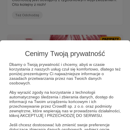
Oto kolejny z nich!
Też Odchodzę
PRZYPIĘTY
Cenimy Twoją prywatność
Dbamy o Twoją prywatność i chcemy, abyś w czasie
korzystania z naszych usług czuł się komfortowo, dlatego też
poniżej prezentujemy Ci najważniejsze informacje o
zasadach przetwarzania przez nas Twoich danych
osobowych.
Aby wyrazić zgody na korzystanie z technologii
automatycznego śledzenia i zbierania danych, dostęp do
11.12.2021
Brak komentarzy
●
informacji na Twoim urządzeniu końcowym i ich
przechowywanie przez Crowd8 sp. z o.o. oraz podmioty
15-ty odcinek Też Odchodzę
zewnętrzne, które wspierają nas w prowadzeniu działalności,
kliknij AKCEPTUJĘ I PRZECHODZĘ DO SERWISU.
Dla Matronek i Patronów każdy odcinek podcastu Też
Odchodzę jest dostępny z tygodniowym wyprzedzeniem.
Jeśli chcesz dostosować lub zmienić swoje preferencje
Oto kolejny z nich!
dotyczące zbierania danych osobowych, wybierz opcję