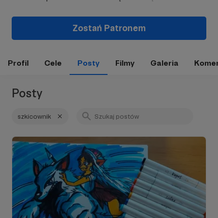
Zostań Patronem
Profil
Cele
Posty
Filmy
Galeria
Komen
Posty
szkicownik