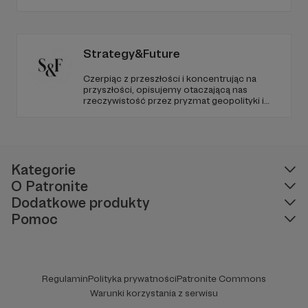
dziennikarstwa. A mogą to robić, ponieważ
Radio Wnet jest w pełni niezależne i… wolne!
Zachowanie tej właśnie wolności zależy dziś
od Twojego wsparcia!
Strategy&Future
Czerpiąc z przeszłości i koncentrując na
przyszłości, opisujemy otaczającą nas
rzeczywistość przez pryzmat geopolityki i
geostrategii. Naszym celem jest uczynienie
ze Strategy&Future kluczowego źródła myśli
geopolitycznej w Polsce i w Europie.
Kategorie
O Patronite
Dodatkowe produkty
Pomoc
Regulamin
Polityka prywatności
Patronite Commons
Warunki korzystania z serwisu