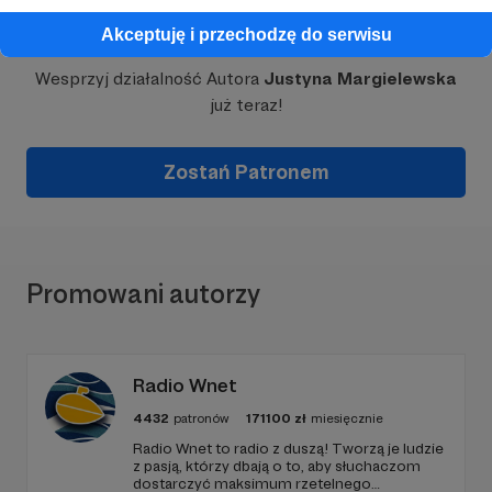
Dołącz do grona Patronów!
Akceptuję i przechodzę do serwisu
Wesprzyj działalność Autora
Justyna Margielewska
już teraz!
Zostań Patronem
Promowani autorzy
Radio Wnet
4432
patronów
171100
zł
miesięcznie
Radio Wnet to radio z duszą! Tworzą je ludzie
z pasją, którzy dbają o to, aby słuchaczom
dostarczyć maksimum rzetelnego