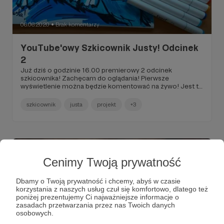
06.06.2020
Brak komentarzy
●
YouTube'owy Szkicownik Justy! Odcinek
2
Już dziś o godzinie 16.00 premierowy 2 odcinek
szkicownika! Zachęcam do oglądania! Pierwsze
wyświetlenie można będzie komentować na żywo! Jest to
podpowiedź od bloga filmowego - Kinoholik :) Możecie
pisać jakie postacie rysować w kolejnych odcinkach!
szkicownik
justa
projekt
+3
Cenimy Twoją prywatność
Dbamy o Twoją prywatność i chcemy, abyś w czasie
korzystania z naszych usług czuł się komfortowo, dlatego też
poniżej prezentujemy Ci najważniejsze informacje o
zasadach przetwarzania przez nas Twoich danych
osobowych.