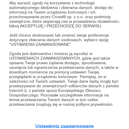
Aby wyrazić zgody na korzystanie z technologii
automatycznego śledzenia i zbierania danych, dostęp do
informacji na Twoim urządzeniu końcowym i ich
05.06.2020
Brak komentarzy
●
przechowywanie przez Crowd8 sp. z o.o. oraz podmioty
zewnętrzne, które wspierają nas w prowadzeniu działalności,
YouTube'owy Szkicownik Justy! Odcinek
kliknij AKCEPTUJĘ I PRZECHODZĘ DO SERWISU.
1
Jeśli chcesz dostosować lub zmienić swoje preferencje
Dziś wystartowała na moim kanale You Tube nowa seria
dotyczące zbierania danych osobowych, wybierz opcję
filmików, w których po prostu będę odręcznie rysować
"USTAWIENIA ZAAWANSOWANE".
swoich bohaterów! Jest to taki przedsmak do moich
nowych wlogów z cyklu JUSTA ANIMUJE. Uwaga, możecie
Zgoda jest dobrowolna i możesz ją wycofać w
śmiało pisać kogo narysować... może wymyślonego przez
USTAWIENIACH ZAAWANSOWANYCH, gdzie jest także
szkicownik
bohaterowie
justy
+1
Was bohatera?
opisane Twoje prawo żądania dostępu, sprostowania,
usunięcia lub ograniczenia przetwarzania danych, a także w
dowolnym momencie za pomocą ustawień Twojej
przeglądarki w urządzeniu końcowym. Pamiętaj, że w
zależności od Twoich ustawień, Twoje dane będą mogły być
przekazywane do zewnętrznych odbiorców danych z państw
trzecich tj. z państw spoza Europejskiego Obszaru
Gospodarczego. Pozostałe szczegółowe informacje na
temat przetwarzania Twoich danych w tym celów
przetwarzania znajdują się w naszej polityce prywatności.
Ustawienia zaawansowane