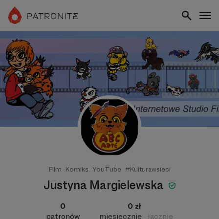
Film
Komiks
YouTube
#Kulturawsieci
Justyna Margielewska
0
0 zł
patronów
miesięcznie
łącznie