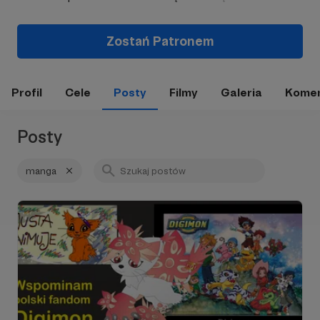
Zostań Patronem
Profil
Cele
Posty
Filmy
Galeria
Komen
Posty
manga