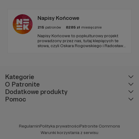
Napisy Końcowe
215
patronów
8285
zł
miesięcznie
Napisy Końcowe to popkulturowy projekt
prowadzony przez nas, tutaj klepiących te
słowa, czyli Oskara Rogowskiego i Radosława
Pisulę, na który składają się kanał Youtube
oraz podcastowe wersje materiałów na
rożnych platformach.
Kategorie
O Patronite
Dodatkowe produkty
Pomoc
Regulamin
Polityka prywatności
Patronite Commons
Warunki korzystania z serwisu