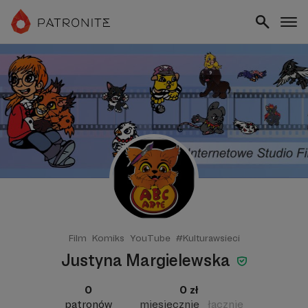
Film
Komiks
YouTube
#Kulturawsieci
Justyna Margielewska
0
0 zł
patronów
miesięcznie
łącznie