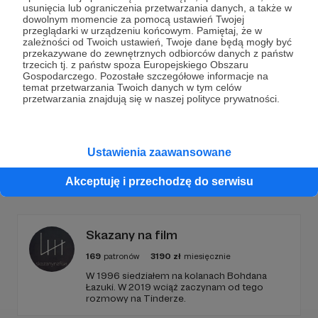
Dołącz do grona Patronów!
usunięcia lub ograniczenia przetwarzania danych, a także w
dowolnym momencie za pomocą ustawień Twojej
przeglądarki w urządzeniu końcowym. Pamiętaj, że w
Wesprzyj działalność Autora
Justyna Margielewska
zależności od Twoich ustawień, Twoje dane będą mogły być
już teraz!
przekazywane do zewnętrznych odbiorców danych z państw
trzecich tj. z państw spoza Europejskiego Obszaru
Gospodarczego. Pozostałe szczegółowe informacje na
temat przetwarzania Twoich danych w tym celów
Zostań Patronem
przetwarzania znajdują się w naszej polityce prywatności.
Ustawienia zaawansowane
Promowani autorzy
Akceptuję i przechodzę do serwisu
Skazany na film
169
patronów
3190
zł
miesięcznie
W 1996 siedziałem na kolanach Bohdana
Łazuki. W 2019 wciąż zaczynam od tego
rozmowy na Tinderze.