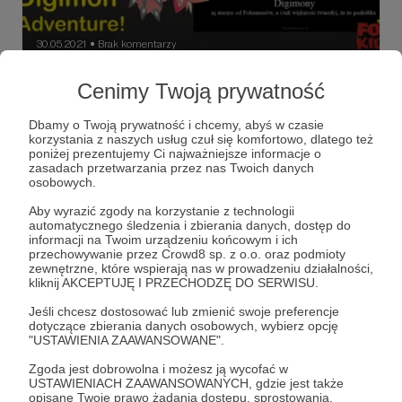
30.05.2021
Brak komentarzy
●
Film dla fanów Digimon Adventure
Cenimy Twoją prywatność
Justa ze strony DIGIMONIA wspomina o polskim
fandomie serii Digimon Adventure. Jest troszkę o
Dbamy o Twoją prywatność i chcemy, abyś w czasie
początkach fandomu mangi i anime w Polsce na
korzystania z naszych usług czuł się komfortowo, dlatego też
przykładzie tego anime - strona DIGIMONIA
poniżej prezentujemy Ci najważniejsze informacje o
administrowana przez Setiego, na której można było
digimony
fandom
polska
+7
zasadach przetwarzania przez nas Twoich danych
dowiedzieć się wiele fajnych rzeczy...
osobowych.
Aby wyrazić zgody na korzystanie z technologii
automatycznego śledzenia i zbierania danych, dostęp do
informacji na Twoim urządzeniu końcowym i ich
przechowywanie przez Crowd8 sp. z o.o. oraz podmioty
zewnętrzne, które wspierają nas w prowadzeniu działalności,
kliknij AKCEPTUJĘ I PRZECHODZĘ DO SERWISU.
Jeśli chcesz dostosować lub zmienić swoje preferencje
dotyczące zbierania danych osobowych, wybierz opcję
"USTAWIENIA ZAAWANSOWANE".
Zgoda jest dobrowolna i możesz ją wycofać w
USTAWIENIACH ZAAWANSOWANYCH, gdzie jest także
opisane Twoje prawo żądania dostępu, sprostowania,