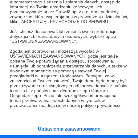
automatycznego śledzenia i zbierania danych, dostęp do
informacji na Twoim urządzeniu końcowym i ich
Wesprzyj działalność Autora
Karoinna
już teraz!
przechowywanie przez Crowd8 sp. z o.o. oraz podmioty
zewnętrzne, które wspierają nas w prowadzeniu działalności,
kliknij AKCEPTUJĘ I PRZECHODZĘ DO SERWISU.
Zostań Patronem
Jeśli chcesz dostosować lub zmienić swoje preferencje
dotyczące zbierania danych osobowych, wybierz opcję
"USTAWIENIA ZAAWANSOWANE".
Zgoda jest dobrowolna i możesz ją wycofać w
USTAWIENIACH ZAAWANSOWANYCH, gdzie jest także
opisane Twoje prawo żądania dostępu, sprostowania,
Promowani autorzy
usunięcia lub ograniczenia przetwarzania danych, a także w
dowolnym momencie za pomocą ustawień Twojej
przeglądarki w urządzeniu końcowym. Pamiętaj, że w
zależności od Twoich ustawień, Twoje dane będą mogły być
przekazywane do zewnętrznych odbiorców danych z państw
Potem-o-tem
trzecich tj. z państw spoza Europejskiego Obszaru
Gospodarczego. Pozostałe szczegółowe informacje na
101
patronów
temat przetwarzania Twoich danych w tym celów
przetwarzania znajdują się w naszej polityce prywatności.
Teatr "Potem-o-tem" to działający w pełni
niezależnie, profesjonalny teatr założony z
potrzeby tworzenia na własnych zasadach.
Od 10 lat szukamy ciekawej formy
opowiadania i oryginalnych przestrzeni do
Ustawienia zaawansowane
grania, które w połączeniu z poczuciem
humoru dają zupełnie nową jakość