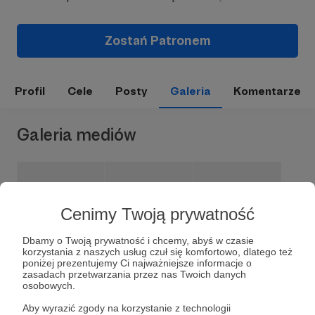
Zostań Patronem
Profil
Cele
Posty
Galeria
Komentarze
Galeria mediów
Cenimy Twoją prywatność
Dbamy o Twoją prywatność i chcemy, abyś w czasie
korzystania z naszych usług czuł się komfortowo, dlatego też
poniżej prezentujemy Ci najważniejsze informacje o
zasadach przetwarzania przez nas Twoich danych
osobowych.
Dołącz do grona Patronów!
Aby wyrazić zgody na korzystanie z technologii