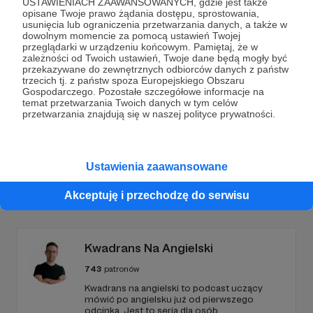
USTAWIENIACH ZAAWANSOWANYCH, gdzie jest także
opisane Twoje prawo żądania dostępu, sprostowania,
Dołącz do grona Patronów!
usunięcia lub ograniczenia przetwarzania danych, a także w
dowolnym momencie za pomocą ustawień Twojej
przeglądarki w urządzeniu końcowym. Pamiętaj, że w
Wesprzyj działalność Autora
Fundacja Ośrodka
zależności od Twoich ustawień, Twoje dane będą mogły być
KARTA
już teraz!
przekazywane do zewnętrznych odbiorców danych z państw
trzecich tj. z państw spoza Europejskiego Obszaru
Gospodarczego. Pozostałe szczegółowe informacje na
temat przetwarzania Twoich danych w tym celów
Zostań Patronem
przetwarzania znajdują się w naszej polityce prywatności.
Ustawienia zaawansowane
Promowani autorzy
Akceptuję i przechodzę do serwisu
Kwadrans Na Angielski
743
patronów
Kwadrans na angielski to podcast uczący
mówić po angielsku już od pierwszego
odcinka. Jest to seria dla osób