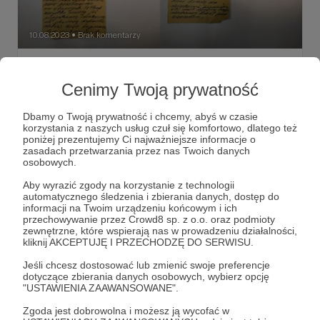
10.08.2023
Brak komentarzy
●
Unikaty z kolekcji redaktora Dariusza
Baliszewskiego
Cenimy Twoją prywatność
„Siedzimy we trzech i patrzymy, jak przed naszymi oknami
kopią dla nas groby, w których za chwilę zginiemy. Lecz
Dbamy o Twoją prywatność i chcemy, abyś w czasie
obawy nie mamy przed śmiercią, lecz żaden z nas nie
korzystania z naszych usług czuł się komfortowo, dlatego też
chce ginąć od kuli hitlerowskiej, bo na to żaden z nas nie
poniżej prezentujemy Ci najważniejsze informacje o
zasłużył.”
archiwum
dokumenty
unikaty
+4
zasadach przetwarzania przez nas Twoich danych
osobowych.
Aby wyrazić zgody na korzystanie z technologii
automatycznego śledzenia i zbierania danych, dostęp do
informacji na Twoim urządzeniu końcowym i ich
przechowywanie przez Crowd8 sp. z o.o. oraz podmioty
zewnętrzne, które wspierają nas w prowadzeniu działalności,
kliknij AKCEPTUJĘ I PRZECHODZĘ DO SERWISU.
Jeśli chcesz dostosować lub zmienić swoje preferencje
dotyczące zbierania danych osobowych, wybierz opcję
"USTAWIENIA ZAAWANSOWANE".
Zgoda jest dobrowolna i możesz ją wycofać w