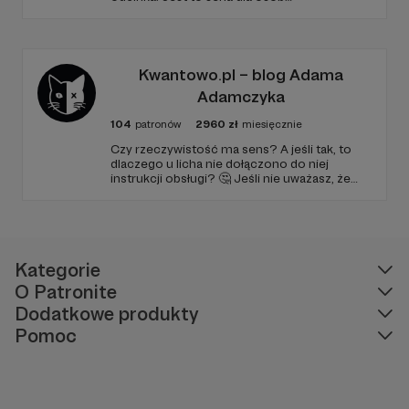
początkujących, którzy chcą przełamać
barierę przed mówieniem w języku obcym,
odświeżyć sobie angielski, albo... nauczyć się
go po raz pierwszy. Spodziewajcie się
nowego odcinka co czwartek.
Kwantowo.pl – blog Adama
Adamczyka
104
patronów
2960
zł
miesięcznie
Czy rzeczywistość ma sens? A jeśli tak, to
dlaczego u licha nie dołączono do niej
instrukcji obsługi? 🤔 Jeśli nie uważasz, że
ciekawość to pierwszy stopień do piekła (albo
masz to gdzieś), istnieje szansa, że się
polubimy. 🚀
Kategorie
O Patronite
Dodatkowe produkty
Pomoc