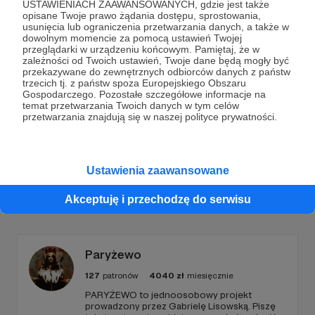
USTAWIENIACH ZAAWANSOWANYCH, gdzie jest także
opisane Twoje prawo żądania dostępu, sprostowania,
Dołącz do grona Patronów!
usunięcia lub ograniczenia przetwarzania danych, a także w
dowolnym momencie za pomocą ustawień Twojej
przeglądarki w urządzeniu końcowym. Pamiętaj, że w
Wesprzyj działalność Autora
Fundacja Ośrodka
zależności od Twoich ustawień, Twoje dane będą mogły być
przekazywane do zewnętrznych odbiorców danych z państw
KARTA
już teraz!
trzecich tj. z państw spoza Europejskiego Obszaru
Gospodarczego. Pozostałe szczegółowe informacje na
temat przetwarzania Twoich danych w tym celów
Zostań Patronem
przetwarzania znajdują się w naszej polityce prywatności.
Ustawienia zaawansowane
Promowani autorzy
Akceptuję i przechodzę do serwisu
Paryżewo
127
patronów
4040
zł
miesięcznie
PARYŻEWO to jednoosobowy projekt
prowadzony przez Gabrielę Lisowską. Piszę