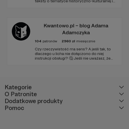
teksty o tematyce historyczno-kulturalnej i
społecznej, tworzę dwa podcasty –
PARYŻEWO i TW: LISOWSKA oraz regularnie
publikuję treści na Instagramie.
Kwantowo.pl – blog Adama
Adamczyka
104
patronów
2960
zł
miesięcznie
Czy rzeczywistość ma sens? A jeśli tak, to
dlaczego u licha nie dołączono do niej
instrukcji obsługi? 🤔 Jeśli nie uważasz, że
ciekawość to pierwszy stopień do piekła (albo
masz to gdzieś), istnieje szansa, że się
polubimy. 🚀
Kategorie
O Patronite
Dodatkowe produkty
Pomoc