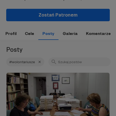
Zostań Patronem
Profil
Cele
Posty
Galeria
Komentarze
Posty
#wolontariusze