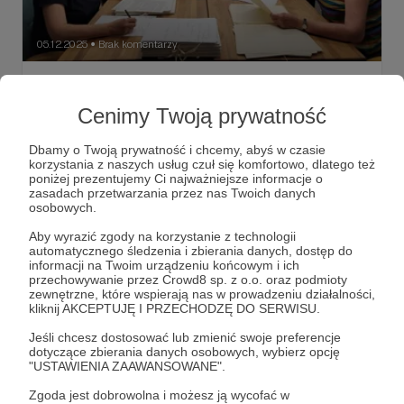
05.12.2025
Brak komentarzy
●
Międzynarodowy Dzień Wolontariusza
Z okazji Międzynarodowego Dnia Wolontariusza składamy
Cenimy Twoją prywatność
najlepsze życzenia dla wszystkich wolontariuszy, których
pomoc jest dla nas nieoceniona.
Dbamy o Twoją prywatność i chcemy, abyś w czasie
korzystania z naszych usług czuł się komfortowo, dlatego też
#archiwum
#fundacjaośrodkakarta
#wolontariusze
poniżej prezentujemy Ci najważniejsze informacje o
zasadach przetwarzania przez nas Twoich danych
+1
osobowych.
Aby wyrazić zgody na korzystanie z technologii
automatycznego śledzenia i zbierania danych, dostęp do
informacji na Twoim urządzeniu końcowym i ich
przechowywanie przez Crowd8 sp. z o.o. oraz podmioty
zewnętrzne, które wspierają nas w prowadzeniu działalności,
kliknij AKCEPTUJĘ I PRZECHODZĘ DO SERWISU.
Jeśli chcesz dostosować lub zmienić swoje preferencje
dotyczące zbierania danych osobowych, wybierz opcję
"USTAWIENIA ZAAWANSOWANE".
Zgoda jest dobrowolna i możesz ją wycofać w