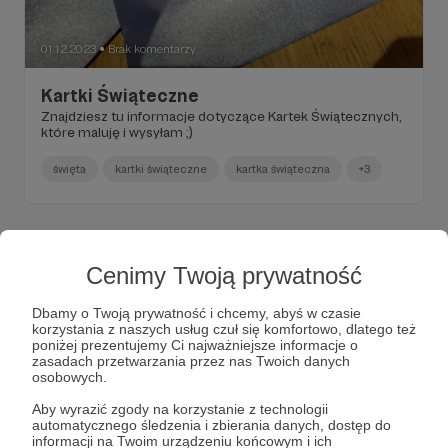
01.12.2023
Brak komentarzy
●
Kartki Świąteczne
Znajdziesz tu informacje dotyczące Kartek Świątecznych,
które maluję i wysyłam ;)
święta
kartki świąteczne
kartka świąteczna
+3
PRZYPIĘTY
Cenimy Twoją prywatność
Dbamy o Twoją prywatność i chcemy, abyś w czasie
korzystania z naszych usług czuł się komfortowo, dlatego też
poniżej prezentujemy Ci najważniejsze informacje o
zasadach przetwarzania przez nas Twoich danych
osobowych.
Aby wyrazić zgody na korzystanie z technologii
automatycznego śledzenia i zbierania danych, dostęp do
informacji na Twoim urządzeniu końcowym i ich