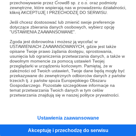
24.05.2023
Brak komentarzy
przechowywanie przez Crowd8 sp. z o.o. oraz podmioty
●
zewnętrzne, które wspierają nas w prowadzeniu działalności,
kliknij AKCEPTUJĘ I PRZECHODZĘ DO SERWISU.
Pierwszy post - informacje
Powitanie, podstawowe informacje i kontakt ;)
Jeśli chcesz dostosować lub zmienić swoje preferencje
dotyczące zbierania danych osobowych, wybierz opcję
"USTAWIENIA ZAAWANSOWANE".
powitanie
informacje
discord
+5
Zgoda jest dobrowolna i możesz ją wycofać w
USTAWIENIACH ZAAWANSOWANYCH, gdzie jest także
opisane Twoje prawo żądania dostępu, sprostowania,
usunięcia lub ograniczenia przetwarzania danych, a także w
dowolnym momencie za pomocą ustawień Twojej
przeglądarki w urządzeniu końcowym. Pamiętaj, że w
zależności od Twoich ustawień, Twoje dane będą mogły być
przekazywane do zewnętrznych odbiorców danych z państw
trzecich tj. z państw spoza Europejskiego Obszaru
Gospodarczego. Pozostałe szczegółowe informacje na
temat przetwarzania Twoich danych w tym celów
przetwarzania znajdują się w naszej polityce prywatności.
Dołącz do grona Patronów!
Ustawienia zaawansowane
Wesprzyj działalność Autora
Klaudynka
już teraz!
Akceptuję i przechodzę do serwisu