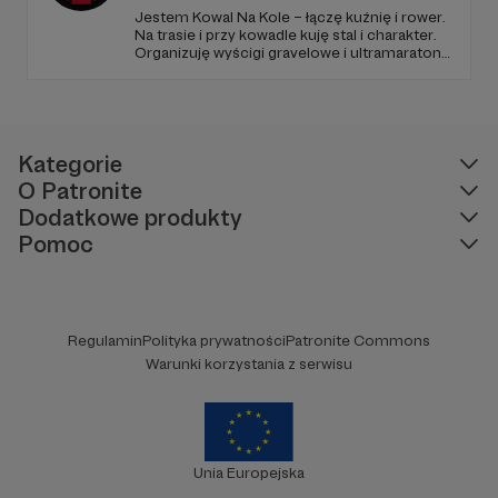
Jestem Kowal Na Kole – łączę kuźnię i rower.
Na trasie i przy kowadle kuję stal i charakter.
Organizuję wyścigi gravelowe i ultramaratony,
tworzę kute symbole i wspólnotę, która
razem przechodzi próbę ognia, potu i stali.
Dołącz do Patronów i wykujemy coś
trwałego!
Kategorie
O Patronite
Dodatkowe produkty
Pomoc
Regulamin
Polityka prywatności
Patronite Commons
Warunki korzystania z serwisu
Unia Europejska