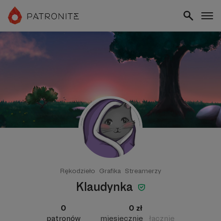
Rękodzieło
Grafika
Streamerzy
Klaudynka
0
0 zł
patronów
miesięcznie
łącznie