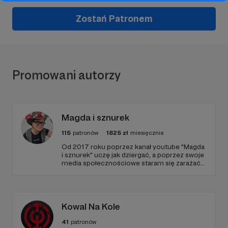
Zostań Patronem
Promowani autorzy
Magda i sznurek
115
patronów
1825
zł
miesięcznie
Od 2017 roku poprzez kanał youtube "Magda
i sznurek" uczę jak dziergać, a poprzez swoje
media społecznościowe staram się zarażać
pasją do szydełkowania. Kocham to co robię i
pragnę, żeby poczuli to inni! :)
Kowal Na Kole
41
patronów