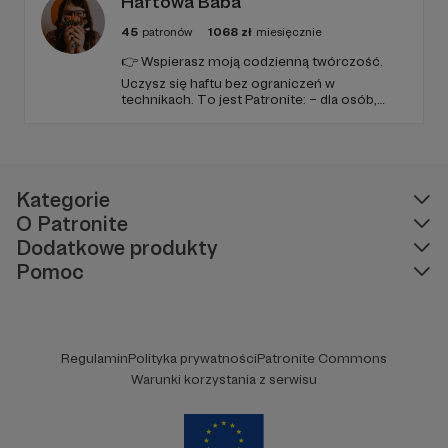
Haftowa Baba
45
patronów
1068
zł
miesięcznie
👉 Wspierasz moją codzienną twórczość.
Uczysz się haftu bez ograniczeń w
technikach. To jest Patronite: – dla osób,
które chcą haftować lepiej, odważniej i
bardziej świadomie; – dla tych, którzy lubią
mieszać techniki i łamać schematy; – dla
społeczności, a nie biernych widzów.
Kategorie
O Patronite
Dodatkowe produkty
Pomoc
Regulamin
Polityka prywatności
Patronite Commons
Warunki korzystania z serwisu