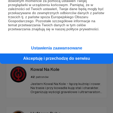
dowolnym momencie za pomocą ustawień Twojej
Wesprzyj działalność Autora
Klaudynka
już teraz!
przeglądarki w urządzeniu końcowym. Pamiętaj, że w
zależności od Twoich ustawień, Twoje dane będą mogły być
przekazywane do zewnętrznych odbiorców danych z państw
trzecich tj. z państw spoza Europejskiego Obszaru
Zostań Patronem
Gospodarczego. Pozostałe szczegółowe informacje na
temat przetwarzania Twoich danych w tym celów
przetwarzania znajdują się w naszej polityce prywatności.
Promowani autorzy
Ustawienia zaawansowane
Akceptuję i przechodzę do serwisu
Kowal Na Kole
42
patronów
Jestem Kowal Na Kole – łączę kuźnię i rower.
Na trasie i przy kowadle kuję stal i charakter.
Organizuję wyścigi gravelowe i ultramaratony,
tworzę kute symbole i wspólnotę, która
razem przechodzi próbę ognia, potu i stali.
Dołącz do Patronów i wykujemy coś
trwałego!