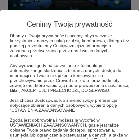
24.05.2023
Brak komentarzy
●
Cenimy Twoją prywatność
Pierwszy post - informacje
Dbamy o Twoją prywatność i chcemy, abyś w czasie
Powitanie, podstawowe informacje i kontakt ;)
korzystania z naszych usług czuł się komfortowo, dlatego też
poniżej prezentujemy Ci najważniejsze informacje o
powitanie
informacje
discord
+5
zasadach przetwarzania przez nas Twoich danych
osobowych.
Aby wyrazić zgody na korzystanie z technologii
automatycznego śledzenia i zbierania danych, dostęp do
informacji na Twoim urządzeniu końcowym i ich
przechowywanie przez Crowd8 sp. z o.o. oraz podmioty
zewnętrzne, które wspierają nas w prowadzeniu działalności,
kliknij AKCEPTUJĘ I PRZECHODZĘ DO SERWISU.
Jeśli chcesz dostosować lub zmienić swoje preferencje
dotyczące zbierania danych osobowych, wybierz opcję
"USTAWIENIA ZAAWANSOWANE".
Zgoda jest dobrowolna i możesz ją wycofać w
USTAWIENIACH ZAAWANSOWANYCH, gdzie jest także
Dołącz do grona Patronów!
opisane Twoje prawo żądania dostępu, sprostowania,
usunięcia lub ograniczenia przetwarzania danych, a także w