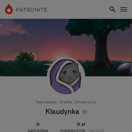
Rękodzieło
Grafika
Streamerzy
Klaudynka
0
0 zł
patronów
miesięcznie
łącznie