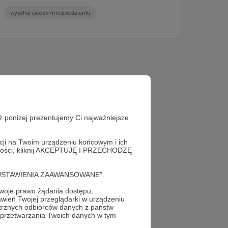
wysyłka paczki-niespodzianki
ż poniżej prezentujemy Ci najważniejsze
acji na Twoim urządzeniu końcowym i ich
alności, kliknij AKCEPTUJĘ I PRZECHODZĘ
cję "USTAWIENIA ZAAWANSOWANE".
oje prawo żądania dostępu,
wień Twojej przeglądarki w urządzeniu
trznych odbiorców danych z państw
 przetwarzania Twoich danych w tym