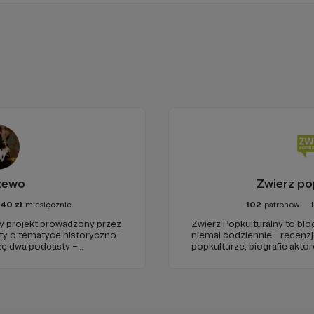
żewo
Zwierz po
40
zł
miesięcznie
102
patronów
projekt prowadzony przez
Zwierz Popkulturalny to blo
sty o tematyce historyczno-
niemal codziennie - recenzje
rzę dwa podcasty –
popkulturze, biografie aktor
az regularnie publikuję
treści. Blog został założon
tworzę wokół niego społeczn
kulturę.