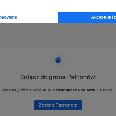
ansowane
Akceptuję i 
Dołącz do grona Patronów!
Wesprzyj działalność Autora
Kryminał na talerzu
już teraz!
Zostań Patronem