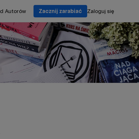
od Autorów
Zacznij zarabiać
Zaloguj się
e