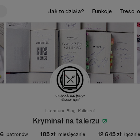
Jak to działa?
Funkcje
Treści 
Literatura
Blog
Kulinarni
Kryminał na talerzu
6
185
zł
12 645
zł
patronów
miesięcznie
łączni