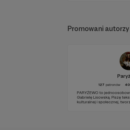
Promowani autorzy
Pary
127
patronów
40
PARYŻEWO to jednoosobowy 
Gabrielę Lisowską. Piszę tek
kulturalnej i społecznej, two
PARYŻEWO i TW: LISOWSKA or
treści na Instagramie.