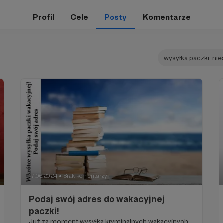
Profil
Cele
Posty
Komentarze
wysyłka paczki-nie
17.06.2024
Brak komentarzy
●
Podaj swój adres do wakacyjnej
paczki!
Już za moment wysyłka kryminalnych wakacyjnych