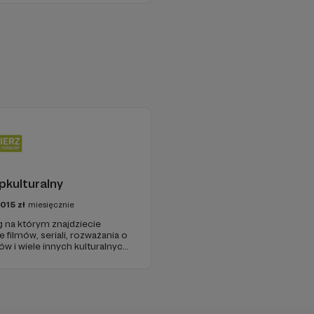
pkulturalny
1015
zł
miesięcznie
g na którym znajdziecie
 filmów, seriali, rozważania o
ów i wiele innych kulturalnych
y w 2009 roku i od tego czasu
ość ludzi, którzy lubią