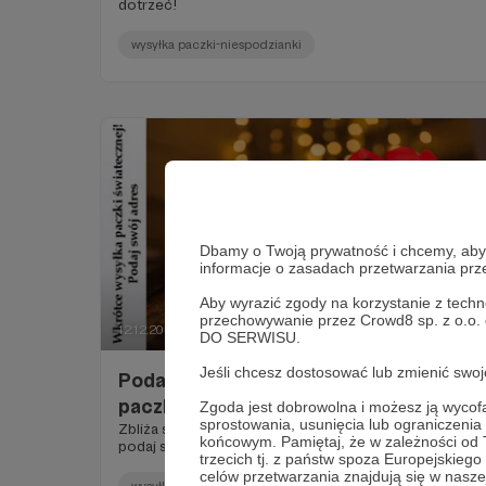
dotrzeć!
wysyłka paczki-niespodzianki
Dbamy o Twoją prywatność i chcemy, abyś 
informacje o zasadach przetwarzania pr
Aby wyrazić zgody na korzystanie z techn
przechowywanie przez Crowd8 sp. z o.o.
12.12.2022
Brak komentarzy
●
DO SERWISU.
Jeśli chcesz dostosować lub zmienić sw
Podaj swój adres do świątecznej
paczki!
Zgoda jest dobrowolna i możesz ją wyc
sprostowania, usunięcia lub ograniczeni
Zbliża się pora kryminalnych świątecznych wysyłek -
końcowym. Pamiętaj, że w zależności od
podaj swój adres, na który paczka ma dotrzeć!
trzecich tj. z państw spoza Europejskie
celów przetwarzania znajdują się w naszej
wysyłka paczki-niespodzianki