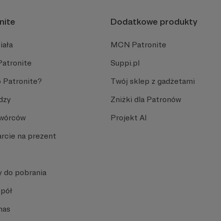
nite
Dodatkowe produkty
iała
MCN Patronite
Patronite
Suppi.pl
 Patronite?
Twój sklep z gadżetami
dzy
Zniżki dla Patronów
Twórców
Projekt AI
rcie na prezent
y do pobrania
spół
nas