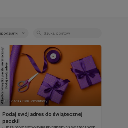
spodzianki
26.03.2024
Brak komentarzy
●
Podaj swój adres do świątecznej
paczki!
Już za moment wysyłka kryminalnych świątecznych