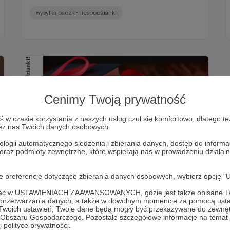
wysyłka paczki-niespodzianki
Cenimy Twoją prywatność
w czasie korzystania z naszych usług czuł się komfortowo, dlatego te
zez nas Twoich danych osobowych.
ologii automatycznego śledzenia i zbierania danych, dostęp do inform
 oraz podmioty zewnętrzne, które wspierają nas w prowadzeniu dział
09.04.2022
Komentarze: 2
●
oje preferencje dotyczące zbierania danych osobowych, wybierz op
Podaj swój adres do paczki-
niespodzianki!
ofać w USTAWIENIACH ZAAWANSOWANYCH, gdzie jest także opisane Tw
a przetwarzania danych, a także w dowolnym momencie za pomocą usta
Pierwsza kryminalna wysyłka do Patronów zbliża się
 Twoich ustawień, Twoje dane będą mogły być przekazywane do zewnę
wielkimi krokami! Podaj adres, na który ma dotrzeć :)
go Obszaru Gospodarczego. Pozostałe szczegółowe informacje na temat
 polityce prywatności.
wysyłka paczki-niespodzianki