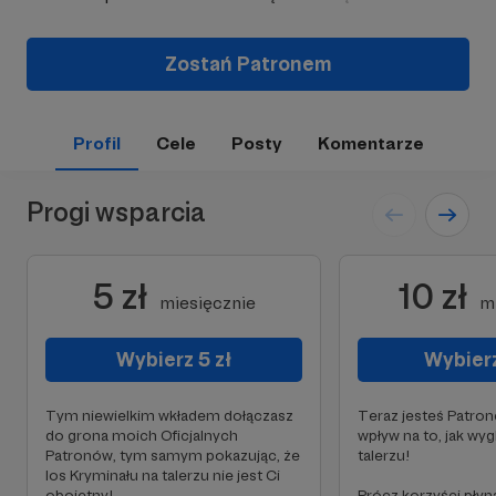
Zostań Patronem
Profil
Cele
Posty
Komentarze
Progi wsparcia
5 zł
10 zł
miesięcznie
m
Wybierz 5 zł
Wybierz
Tym niewielkim wkładem dołączasz
Teraz jesteś Patro
do grona moich Oficjalnych
wpływ na to, jak wyg
Patronów, tym samym pokazując, że
talerzu!
los Kryminału na talerzu nie jest Ci
obojętny!
Prócz korzyści płyn