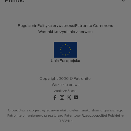
Pomoc
W roku 2020 ze
198
:
Regulamin
Polityka prywatności
Patronite Commons
Warunki korzystania z serwisu
Unia Europejska
Copyright 2026 © Patronite.
Wszelkie prawa
zastrzeżone.
Crowd8 sp. z o.o. jest wyłącznym właścicielem znaku słowno-graficznego
Patronite chronionego przez Urząd Patentowy Rzeczpospolitej Polskiej nr
R.322414
W roku 2021, mimo pandemii, w końcu też udało
mi się
po raz pierwszy wziąć udział w jednym z