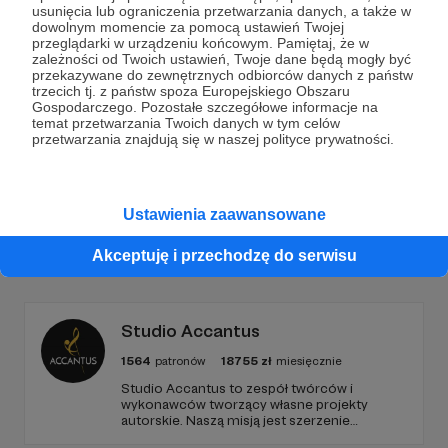
usunięcia lub ograniczenia przetwarzania danych, a także w
Dołącz do grona Patronów!
dowolnym momencie za pomocą ustawień Twojej
przeglądarki w urządzeniu końcowym. Pamiętaj, że w
zależności od Twoich ustawień, Twoje dane będą mogły być
Wesprzyj działalność Autora
Kuba Zaborski
już teraz!
przekazywane do zewnętrznych odbiorców danych z państw
trzecich tj. z państw spoza Europejskiego Obszaru
Gospodarczego. Pozostałe szczegółowe informacje na
temat przetwarzania Twoich danych w tym celów
Zostań Patronem
przetwarzania znajdują się w naszej polityce prywatności.
Ustawienia zaawansowane
Promowani autorzy
Akceptuję i przechodzę do serwisu
Studio Accantus
1564
patronów
18755
zł
miesięcznie
Studio Accantus to zespół twórców i
wykonawców tworzący własne projekty
autorskie. Naszą misją jest szerzenie
musicalu i muzyki filmowej w Polsce i po