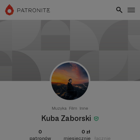
Muzyka
Film
Inne
Kuba Zaborski
0
0 zł
patronów
miesięcznie
łącznie