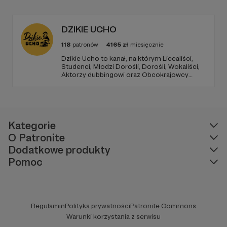
polsku. Zostań naszym patronem! Wybierz
jeden z progów: 5, 10, 20, 30, 50, 100, 200
albo 500 zł miesięcznie.
DZIKIE UCHO
118
patronów
4165
zł
miesięcznie
Dzikie Ucho to kanał, na którym Licealiści,
Studenci, Młodzi Dorośli, Dorośli, Wokaliści,
Aktorzy dubbingowi oraz Obcokrajowcy
mierzą się w zadaniach związanych z kulturą
popularną. Haba!
Kategorie
O Patronite
Dodatkowe produkty
Pomoc
Regulamin
Polityka prywatności
Patronite Commons
Warunki korzystania z serwisu