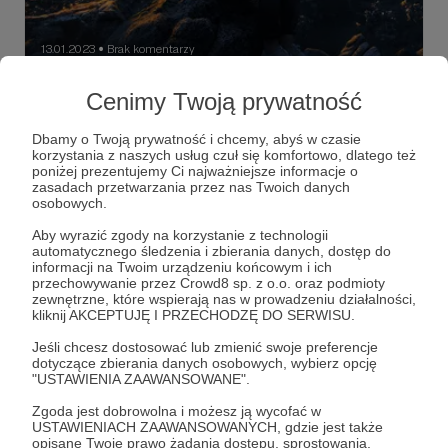
13.01.2023
Brak komentarzy
●
Wypuszczam solowy album w wersji
Cenimy Twoją prywatność
fizycznej!
Dbamy o Twoją prywatność i chcemy, abyś w czasie
Od ponad miesiąca zastanawiałem się co zrobić, aby móc
korzystania z naszych usług czuł się komfortowo, dlatego też
wręczyć mój album osobom, które chciałyby go mieć
poniżej prezentujemy Ci najważniejsze informacje o
fizycznie i móc słuchać mojej muzyki w mniej
zasadach przetwarzania przez nas Twoich danych
standardowy w obecnych czasach sposób.
osobowych.
płyta
Kuba Zaborski
solo
+2
Aby wyrazić zgody na korzystanie z technologii
automatycznego śledzenia i zbierania danych, dostęp do
informacji na Twoim urządzeniu końcowym i ich
przechowywanie przez Crowd8 sp. z o.o. oraz podmioty
zewnętrzne, które wspierają nas w prowadzeniu działalności,
kliknij AKCEPTUJĘ I PRZECHODZĘ DO SERWISU.
Jeśli chcesz dostosować lub zmienić swoje preferencje
dotyczące zbierania danych osobowych, wybierz opcję
"USTAWIENIA ZAAWANSOWANE".
Zgoda jest dobrowolna i możesz ją wycofać w
USTAWIENIACH ZAAWANSOWANYCH, gdzie jest także
opisane Twoje prawo żądania dostępu, sprostowania,