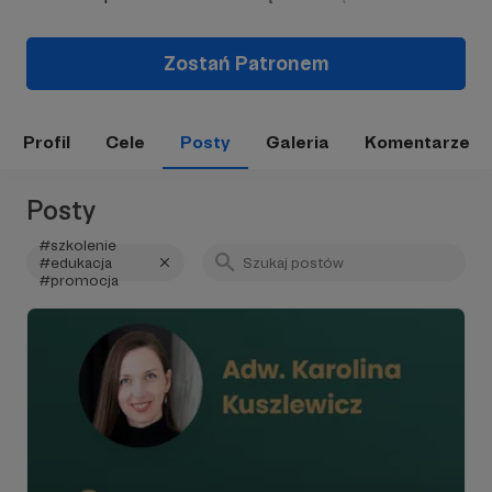
Zostań Patronem
Profil
Cele
Posty
Galeria
Komentarze
Posty
#szkolenie
#edukacja
#promocja