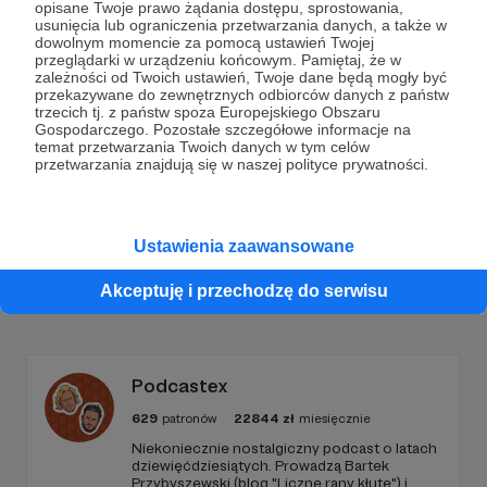
opisane Twoje prawo żądania dostępu, sprostowania,
Dołącz do grona Patronów!
usunięcia lub ograniczenia przetwarzania danych, a także w
dowolnym momencie za pomocą ustawień Twojej
przeglądarki w urządzeniu końcowym. Pamiętaj, że w
zależności od Twoich ustawień, Twoje dane będą mogły być
Wesprzyj działalność Autora
Kuszlewicz w imieniu
już
przekazywane do zewnętrznych odbiorców danych z państw
teraz!
trzecich tj. z państw spoza Europejskiego Obszaru
Gospodarczego. Pozostałe szczegółowe informacje na
temat przetwarzania Twoich danych w tym celów
przetwarzania znajdują się w naszej polityce prywatności.
Zostań Patronem
Ustawienia zaawansowane
Promowani autorzy
Akceptuję i przechodzę do serwisu
Podcastex
629
patronów
22844
zł
miesięcznie
Niekoniecznie nostalgiczny podcast o latach
dziewięćdziesiątych. Prowadzą Bartek
Przybyszewski (blog "Liczne rany kłute") i