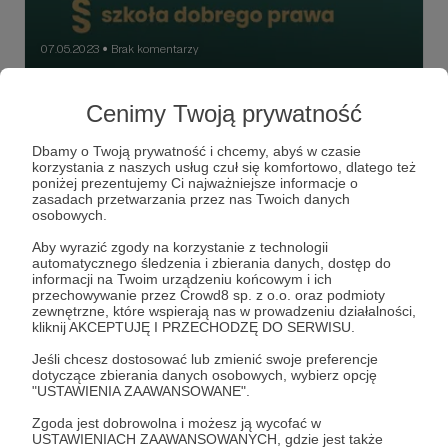
07.05.2023
Brak komentarzy
●
Zniżka na warsztaty 20 maja w "Szkole
Cenimy Twoją prywatność
Dobrego Prawa"
20 maja, w sobotę, będę prowadziła 8-godzinne szkolenie
Dbamy o Twoją prywatność i chcemy, abyś w czasie
"Prawna ochrona zwierząt" organizowane przez Szkołę
korzystania z naszych usług czuł się komfortowo, dlatego też
Dobrego Prawa. Ustaliłam, że dla moich matronek i
poniżej prezentujemy Ci najważniejsze informacje o
patronów będzie zniżka, więc jeśli macie w sobie chęć
zasadach przetwarzania przez nas Twoich danych
uczestnictwa, koniecznie dajcie znać :)
#szkolenie #edukacja #promocja
osobowych.
Aby wyrazić zgody na korzystanie z technologii
automatycznego śledzenia i zbierania danych, dostęp do
informacji na Twoim urządzeniu końcowym i ich
przechowywanie przez Crowd8 sp. z o.o. oraz podmioty
zewnętrzne, które wspierają nas w prowadzeniu działalności,
kliknij AKCEPTUJĘ I PRZECHODZĘ DO SERWISU.
Jeśli chcesz dostosować lub zmienić swoje preferencje
dotyczące zbierania danych osobowych, wybierz opcję
"USTAWIENIA ZAAWANSOWANE".
Zgoda jest dobrowolna i możesz ją wycofać w
USTAWIENIACH ZAAWANSOWANYCH, gdzie jest także