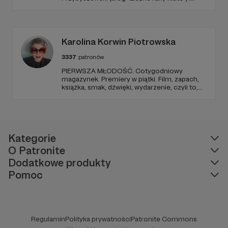
Mateusz Witkowski (Popmoderna.pl, blog
"Popland"). Wizuale i muzyka: Michał
Kozikowski. Obróbka audio: Krzysztof
Tubilewicz. Zdjęcia: Aleksandra Nowak. Czyta:
Tadeusz Drozda.
Karolina Korwin Piotrowska
3337
patronów
PIERWSZA MŁODOŚĆ. Cotygodniowy
magazynek. Premiery w piątki. Film, zapach,
książka, smak, dźwięki, wydarzenie, czyli to,
co wzbudza we mnie emocje i zostaje w
głowie pod koniec dnia. Ubarwiony dźwiękami
jak w radiowym teatrze, pomysł na to, jak
ogarnąć rzeczywistość.
Kategorie
O Patronite
Dodatkowe produkty
Pomoc
Regulamin
Polityka prywatności
Patronite Commons