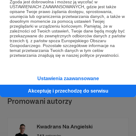
Zgoda jest dobrowolna i możesz ją wycofać w
USTAWIENIACH ZAAWANSOWANYCH, gdzie jest także
opisane Twoje prawo żądania dostępu, sprostowania,
usunięcia lub ograniczenia przetwarzania danych, a także w
dowolnym momencie za pomocą ustawień Twojej
Dołącz do grona Patronów!
przeglądarki w urządzeniu końcowym. Pamiętaj, że w
zależności od Twoich ustawień, Twoje dane będą mogły być
przekazywane do zewnętrznych odbiorców danych z państw
trzecich tj. z państw spoza Europejskiego Obszaru
Wesprzyj działalność Autora
Lasy i Obywatele
już
Gospodarczego. Pozostałe szczegółowe informacje na
teraz!
temat przetwarzania Twoich danych w tym celów
przetwarzania znajdują się w naszej polityce prywatności.
Zostań Patronem
Ustawienia zaawansowane
Akceptuję i przechodzę do serwisu
Promowani autorzy
Kwadrans Na Angielski
742
patronów