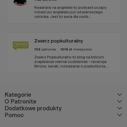
Kwadrans na angielski to podcast uczący
mówić po angielsku już od pierwszego
odcinka. Jest to seria dla osób
początkujących, którzy chcą przełamać
barierę przed mówieniem w języku obcym,
odświeżyć sobie angielski, albo... nauczyć się
go po raz pierwszy. Spodziewajcie się
nowego odcinka co czwartek.
Zwierz popkulturalny
102
patronów
1015
zł
miesięcznie
Zwierz Popkulturalny to blog na którym
znajdziecie niemal codziennie - recenzje
filmów, seriali, rozważania o popkulturze,
biografie aktorów i wiele innych kulturalnych
treści. Blog został założony w 2009 roku i od
tego czasu tworzę wokół niego społeczność
ludzi, którzy lubią kulturę.
Kategorie
O Patronite
Dodatkowe produkty
Pomoc