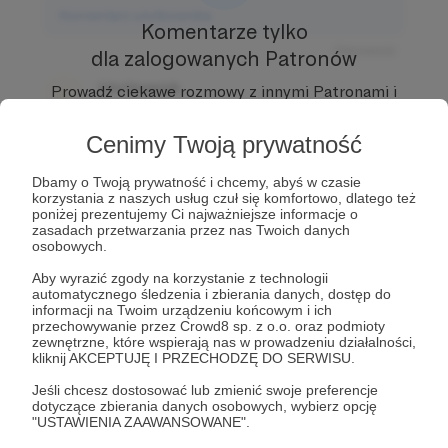
Komentarz użytkownika
Komentarze tylko
Odpowiedz
dla zalogowanych Patronów
Użytkownik
Prowadź ciekawe rozmowy z innymi Patronami i
3 dni temu
Autorem.
Dołącz do Patronów już teraz i odblokuj
dostęp!
Cenimy Twoją prywatność
Komentarz użytkownika
Zostań Patronem
Dbamy o Twoją prywatność i chcemy, abyś w czasie
Odpowiedz
korzystania z naszych usług czuł się komfortowo, dlatego też
poniżej prezentujemy Ci najważniejsze informacje o
Użytkownik
zasadach przetwarzania przez nas Twoich danych
3 dni temu
osobowych.
Aby wyrazić zgody na korzystanie z technologii
Komentarz użytkownika
automatycznego śledzenia i zbierania danych, dostęp do
informacji na Twoim urządzeniu końcowym i ich
przechowywanie przez Crowd8 sp. z o.o. oraz podmioty
Odpowiedz
zewnętrzne, które wspierają nas w prowadzeniu działalności,
kliknij AKCEPTUJĘ I PRZECHODZĘ DO SERWISU.
Jeśli chcesz dostosować lub zmienić swoje preferencje
dotyczące zbierania danych osobowych, wybierz opcję
"USTAWIENIA ZAAWANSOWANE".