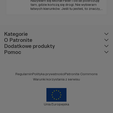
były
triathlony
i
biegi górskie.
W 2015
Nazywam się Michał Pater i od lat podróżuję
tam, gdzie kończą się drogi. Nie wybieram
przebiegłem swoje
pierwsze „ultra”
– w
łatwych kierunków. Jeśli tu jesteś, to znaczy,
najgorętszy dzień roku spiekłem się na skwarkę,
że szukasz czegoś więcej niż zwykłych
pokonując 52 km w Beskidzie Żywieckim. Rok
podróży.
później na tej samej trasie niemal utopiłem się w
strugach deszczu.
Kategorie
O Patronite
Dodatkowe produkty
Pomoc
Regulamin
Polityka prywatności
Patronite Commons
Warunki korzystania z serwisu
Unia Europejska