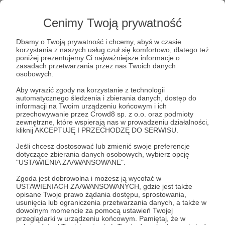
10 tys. km
biegiem.
1350 km
po Bieszczadach,
Beskidach, Pieninach.
130 tys. m
w górę –
moja
Cenimy Twoją prywatność
specjalność to górskie biegi ultra.
Dbamy o Twoją prywatność i chcemy, abyś w czasie
Nazywam się Marcin Suski. Jestem
korzystania z naszych usług czuł się komfortowo, dlatego też
biegaczem ultra i autorem bloga
Lepiej Biegać
, w
poniżej prezentujemy Ci najważniejsze informacje o
którym piszę o przekraczaniu siebie, treningu,
zasadach przetwarzania przez nas Twoich danych
odżywianiu, walce z kontuzjami i o sprzęcie dla
osobowych.
biegaczy.
Aby wyrazić zgody na korzystanie z technologii
automatycznego śledzenia i zbierania danych, dostęp do
Przez większość swojego życia miałem sporą
informacji na Twoim urządzeniu końcowym i ich
nadwagę, zero kondycji, a moja lodówka była
przechowywanie przez Crowd8 sp. z o.o. oraz podmioty
zewnętrzne, które wspierają nas w prowadzeniu działalności,
lodówką „prawdziwego faceta” – tylko parówki i
kliknij AKCEPTUJĘ I PRZECHODZĘ DO SERWISU.
piwo… Powiedzmy to szczerze – nigdy nie byłem
typem sportowca. Kiedy w okolicach trzydziestki
Jeśli chcesz dostosować lub zmienić swoje preferencje
dotyczące zbierania danych osobowych, wybierz opcję
przejrzałem na oczy i zrozumiałem, że
"USTAWIENIA ZAAWANSOWANE".
muszę schudnąć, bieganie miało stać się drogą
do osiągnięcia tego celu.
Zgoda jest dobrowolna i możesz ją wycofać w
USTAWIENIACH ZAAWANSOWANYCH, gdzie jest także
opisane Twoje prawo żądania dostępu, sprostowania,
usunięcia lub ograniczenia przetwarzania danych, a także w
dowolnym momencie za pomocą ustawień Twojej
przeglądarki w urządzeniu końcowym. Pamiętaj, że w