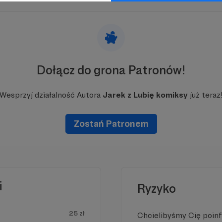
Dołącz do grona Patronów!
Wesprzyj działalność Autora
Jarek z Lubię komiksy
już teraz
iejscu powinna być zewnętrzna treść
 zobaczyć treść musisz zmienić ustawienia
Zostań Patronem
polityki prywatności
i
Ryzyko
25 zł
Chcielibyśmy Cię poin