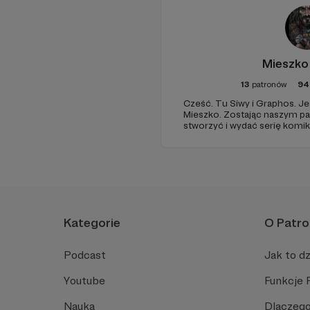
Mieszko
13
patronów
94
Cześć. Tu Siwy i Graphos. Jesteśmy twórcami Komiksu
Mieszko. Zostając naszym patronem pomagasz nam
stworzyć i wydać serię komiksów o pierwszym polskim
historycznym księciu. Twoja pomoc pozwoli nam
skuteczniej pokazywać polską 
rynek komiksowy. Wielkie
Kategorie
O Patro
Podcast
Jak to dz
Youtube
Funkcje 
Nauka
Dlaczego