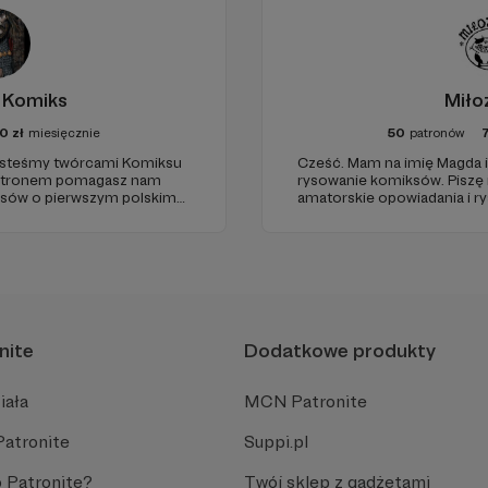
 Komiks
Miło
0
zł
miesięcznie
50
patronów
Cześć. Mam na imię Magda i 
rysowanie komiksów. Piszę 
amatorskie opowiadania i rys
rysuję. W międzyczasie miącham koty
historię i rozwijać polski
marzenia, które próbuję speł
 dzięki :) !
nite
Dodatkowe produkty
iała
MCN Patronite
Patronite
Suppi.pl
 Patronite?
Twój sklep z gadżetami