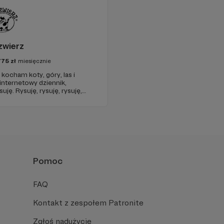
zwierz
775
zł
miesięcznie
kocham koty, góry, las i
internetowy dziennik,
uję. Rysuję, rysuję, rysuję,
. Mam odjechane
niać i cieszę się, że jestem.
Pomoc
FAQ
Kontakt z zespołem Patronite
Zgłoś nadużycie