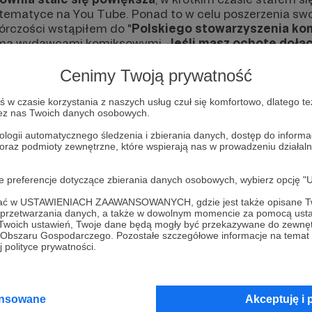
tematyce na You Tube. Ponad to w celu poszerzenia swo
órczości wstąpiłem do "
Polskiego stowarzyszenia k
loma wydawcami komiksowymi.
Jeśli masz ochotę dołąc
esprzyj moją pracę/pasję
abym mógł dalej kontynuować
dla swojej społeczności oraz wszystkich fanów komiksu.
Cenimy Twoją prywatność
w czasie korzystania z naszych usług czuł się komfortowo, dlatego te
zez nas Twoich danych osobowych.
ologii automatycznego śledzenia i zbierania danych, dostęp do inform
 oraz podmioty zewnętrzne, które wspierają nas w prowadzeniu dział
oje preferencje dotyczące zbierania danych osobowych, wybierz op
iejscu powinna być zewnętrzna treść
ofać w USTAWIENIACH ZAAWANSOWANYCH, gdzie jest także opisane Tw
a przetwarzania danych, a także w dowolnym momencie za pomocą usta
 zobaczyć treść musisz zmienić ustawienia
 Twoich ustawień, Twoje dane będą mogły być przekazywane do zewnę
go Obszaru Gospodarczego. Pozostałe szczegółowe informacje na temat
polityki prywatności
 polityce prywatności.
ansowane
Akceptuję i 