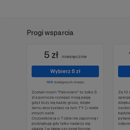
Progi wsparcia
5 zł
miesięcznie
Wybierz 5 zł
100
dostępnych miejsc
Zostań moim "Patronem" to tylko 5
Za 10 
zł a pomoże rozwijać moją pasję
specja
gdyż liczy się każdy grosz, dzięki
dzięku
temu skorzystasz na tym TY :) i wiele
osobna
innych osób.
będzi
Oczywiście ja o Tobie nie zapomnę i
pytani
podziękuję gdy tylko nadarzy się
odpowi
okazja :) w takiej czy innej formie.