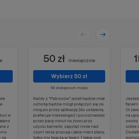
50 zł
1
ie
miesięcznie
Wybierz 50 zł
10
dostępnych miejsc
ode
Każdy z "Patronów" jeżeli będzie miał
Jesteś
ie
ochotę będzie mógł połączyć się ze
fanem 
mną po przez aplikację (do ustalenia,
Ci zaw
być w
preferuje messenger) i porozmawiać
na upo
iałami
przez parę minut na żywo przy
osoby 
ane z
użyciu kamerki, zapytać mnie nad
sobie 
omy
czym teraz pracuję i jakie mam plany,
Dodatk
 za
tylko my twarzą w twarz ;) takie coś
pomoże