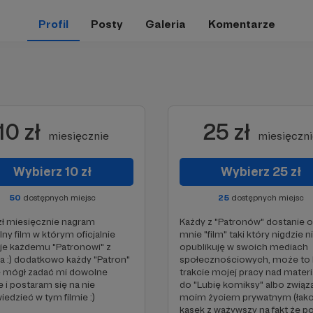
Profil
Posty
Galeria
Komentarze
10 zł
25 zł
miesięcznie
miesięczn
Wybierz 10 zł
Wybierz 25 zł
50
dostępnych miejsc
25
dostępnych miejsc
zł miesięcznie nagram
Każdy z "Patronów" dostanie 
lny film w którym oficjalnie
mnie "film" taki który nigdzie n
je każdemu "Patronowi" z
opublikuję w swoich mediach
 :) dodatkowo każdy "Patron"
społecznościowych, może to 
e mógł zadać mi dowolne
trakcie mojej pracy nad mater
e i postaram się na nie
do "Lubię komiksy" albo związ
edzieć w tym filmie :)
moim życiem prywatnym (łak
kąsek z ważywszy na fakt że po