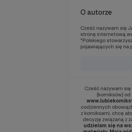
O autorze
Cześć nazywam się Ja
stronę internetową w
"Polskiego stowarzys
pojawiających się na 
Cześć nazywam się 
(komiksów) od 
www.lubiekomiksy
codziennych obowiąz
z komiksami, chcę aby
decyzję związaną z z
udzielam się na ws
materiały
.
Moja wid