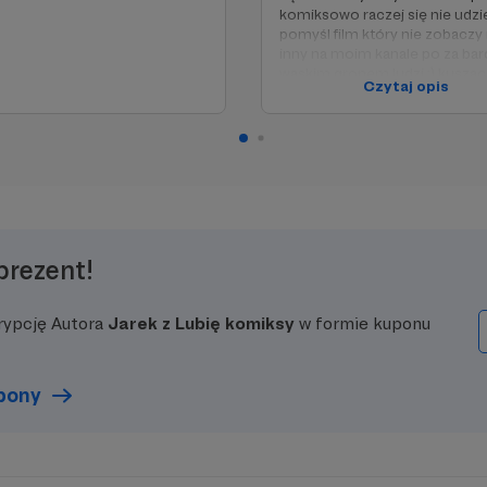
komiksowo raczej się nie udzi
pomyśl film który nie zobaczy 
inny na moim kanale po za ba
wąskim gronem ludzi ;) kuszą
Czytaj opis
prawda...
PS: oczywiście dodatkowo tak
"Patron" ma dostęp do
wcześniejszego progu ;)
prezent!
rypcję Autora
Jarek z Lubię komiksy
w formie kuponu
upony