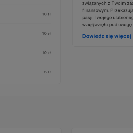
związanych z Twoim z
finansowym. Przekazując
10 zł
pasji Twojego ulubione
wziął/wzięła pod uwagę 
10 zł
Dowiedz się więcej
iejscu powinna być zewnętrzna treść
 zobaczyć treść musisz zmienić ustawienia
10 zł
polityki prywatności
5 zł