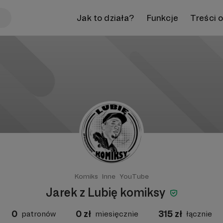
Jak to działa?
Funkcje
Treści 
Komiks
Inne
YouTube
Jarek z Lubię komiksy
0
0
zł
315
zł
patronów
miesięcznie
łącznie