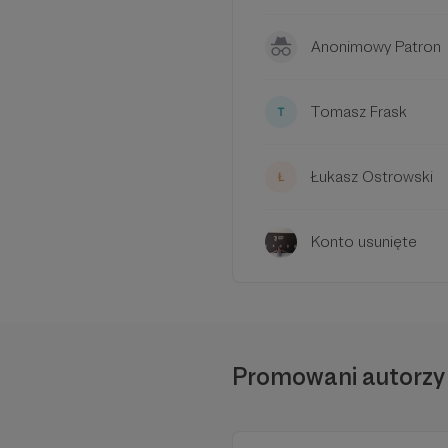
Anonimowy Patron
Tomasz Frask
W tym m
Aby
Łukasz Ostrowski
Konto usunięte
Promowani autorzy