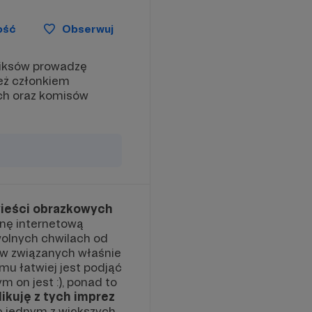
ość
Obserwuj
miksów prowadzę
eż członkiem
ch oraz komisów
ieści obrazkowych
onę internetową
w wolnych chwilach od
łów związanych właśnie
mu łatwiej jest podjąć
 on jest :), ponad to
ikuję z tych imprez
ię jednym z większych