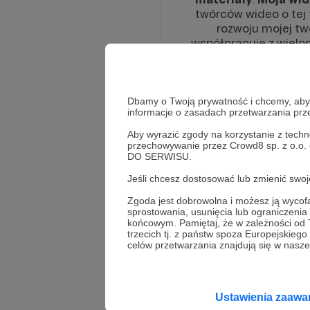
twórców wideo o tej 
rozwoju mojej tw
współpracuje z wie
inny sposób albo w
Dbamy o Twoją prywatność i chcemy, abyś 
informacje o zasadach przetwarzania pr
Aby wyrazić zgody na korzystanie z techn
przechowywanie przez Crowd8 sp. z o.o.
DO SERWISU.
Jeśli chcesz dostosować lub zmienić sw
W tym m
Zgoda jest dobrowolna i możesz ją wyc
sprostowania, usunięcia lub ograniczeni
Aby
końcowym. Pamiętaj, że w zależności od
Rozwiń opis
trzecich tj. z państw spoza Europejskie
celów przetwarzania znajdują się w naszej
Ustawienia zaaw