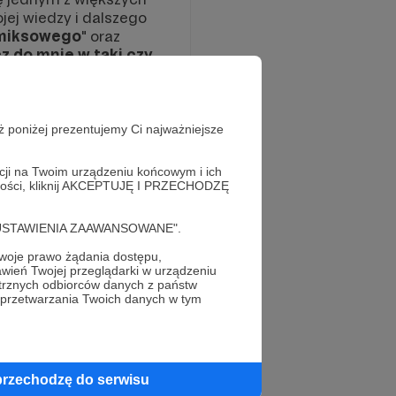
jej wiedzy i dalszego
omiksowego
" oraz
z do mnie w taki czy
 to co obecnie robię
ż poniżej prezentujemy Ci najważniejsze
acji na Twoim urządzeniu końcowym i ich
alności, kliknij AKCEPTUJĘ I PRZECHODZĘ
cję "USTAWIENIA ZAAWANSOWANE".
oje prawo żądania dostępu,
wień Twojej przeglądarki w urządzeniu
trznych odbiorców danych z państw
 przetwarzania Twoich danych w tym
przechodzę do serwisu