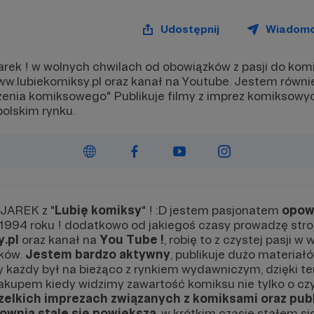
Udostępnij
Wiadom
rek ! w wolnych chwilach od obowiązków z pasji do ko
ww.lubiekomiksy.pl oraz kanał na Youtube. Jestem równi
zenia komiksowego" Publikuje filmy z imprez komiksowy
polskim rynku.
JAREK z "
Lubię komiksy
" ! :D jestem pasjonatem
opow
1994 roku ! dodatkowo od jakiegoś czasy prowadzę str
.pl
oraz kanał na
You Tube !
, robię to z czystej pasji 
ków.
Jestem bardzo aktywny
, publikuje dużo materia
 każdy był na bieżąco z rynkiem wydawniczym, dzięki te
akupem kiedy widzimy zawartość komiksu nie tylko o czym
zelkich imprezach związanych z komiksami oraz publ
ownia stale się powiększa
, w krótkim czasie stałem s