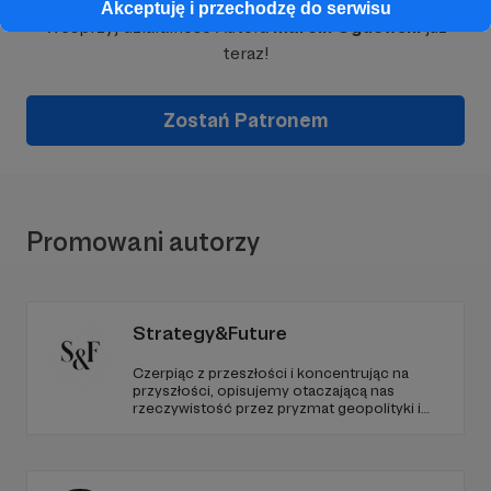
Akceptuję i przechodzę do serwisu
Wesprzyj działalność Autora
Marcin Ogdowski
już
teraz!
Zostań Patronem
Promowani autorzy
Strategy&Future
Czerpiąc z przeszłości i koncentrując na
przyszłości, opisujemy otaczającą nas
rzeczywistość przez pryzmat geopolityki i
geostrategii. Naszym celem jest uczynienie
ze Strategy&Future kluczowego źródła myśli
geopolitycznej w Polsce i w Europie.