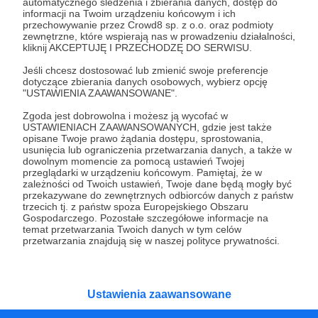
automatycznego śledzenia i zbierania danych, dostęp do
informacji na Twoim urządzeniu końcowym i ich
28.07.2025
Brak komentarzy
●
przechowywanie przez Crowd8 sp. z o.o. oraz podmioty
zewnętrzne, które wspierają nas w prowadzeniu działalności,
Służba
kliknij AKCEPTUJĘ I PRZECHODZĘ DO SERWISU.
„Kto nas będzie bronił!?”, „Gdy wybuchnie wojna, nie
Jeśli chcesz dostosować lub zmienić swoje preferencje
będzie komu walczyć!”, alarmistyczne tytułu pojawiają się
dotyczące zbierania danych osobowych, wybierz opcję
nie tylko w tabloidach. Ale czy rzeczywiście jest tak źle? I
"USTAWIENIA ZAAWANSOWANE".
co tak naprawdę deklarują Polacy?
6 BPD
Maciej Korowaj
polityka obronna
+5
Zgoda jest dobrowolna i możesz ją wycofać w
USTAWIENIACH ZAAWANSOWANYCH, gdzie jest także
opisane Twoje prawo żądania dostępu, sprostowania,
usunięcia lub ograniczenia przetwarzania danych, a także w
dowolnym momencie za pomocą ustawień Twojej
przeglądarki w urządzeniu końcowym. Pamiętaj, że w
zależności od Twoich ustawień, Twoje dane będą mogły być
przekazywane do zewnętrznych odbiorców danych z państw
trzecich tj. z państw spoza Europejskiego Obszaru
Gospodarczego. Pozostałe szczegółowe informacje na
temat przetwarzania Twoich danych w tym celów
przetwarzania znajdują się w naszej polityce prywatności.
Ustawienia zaawansowane
Dołącz do grona Patronów!