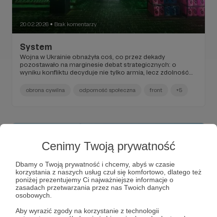
20.02.2026
Brak komentarzy
●
System
Wojna w Ukrainie obnażyła coś, co przez dekady
pozostawało na marginesie debat strategicznych: o
wyniku konfliktu decyduje nie tylko armia, lecz zdolność
państwa do działania jako spójny system.
obrona cywilna
odporność społeczna
front
+5
Cenimy Twoją prywatność
Dbamy o Twoją prywatność i chcemy, abyś w czasie
korzystania z naszych usług czuł się komfortowo, dlatego też
poniżej prezentujemy Ci najważniejsze informacje o
zasadach przetwarzania przez nas Twoich danych
osobowych.
Aby wyrazić zgody na korzystanie z technologii