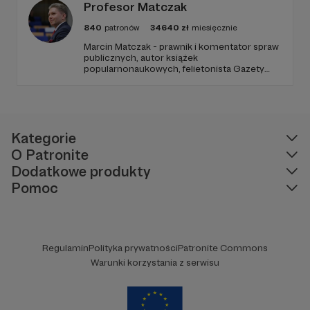
Profesor Matczak
840
patronów
34640
zł
miesięcznie
Marcin Matczak - prawnik i komentator spraw
publicznych, autor książek
popularnonaukowych, felietonista Gazety
Wyborczej, autor podkastów i filmów
edukacyjnych. Mówi jasno o prawie, filozofii i
języku. Promuje umiarkowanie w życiu
publicznym, walczy z plemiennością i
bańkami informacyjnymi.
Kategorie
O Patronite
Dodatkowe produkty
Pomoc
Regulamin
Polityka prywatności
Patronite Commons
Warunki korzystania z serwisu