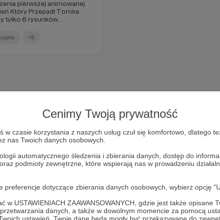
rzenia pierwszej animowanej
zień Który Przepadł Tomka
 przez Ewa Pabian-Borucka
ch w 76 klatkach tego
ycyjna
+5
 Przed nami jeszcze dużo
czak i Andrzej Szczirij
Cenimy Twoją prywatność
w czasie korzystania z naszych usług czuł się komfortowo, dlatego te
zez nas Twoich danych osobowych.
ologii automatycznego śledzenia i zbierania danych, dostęp do inform
 oraz podmioty zewnętrzne, które wspierają nas w prowadzeniu dział
Dołącz do grona Patronów!
oje preferencje dotyczące zbierania danych osobowych, wybierz op
ofać w USTAWIENIACH ZAAWANSOWANYCH, gdzie jest także opisane Tw
Wesprzyj działalność Autora
Michał Jan Borucki
już teraz!
a przetwarzania danych, a także w dowolnym momencie za pomocą usta
 Twoich ustawień, Twoje dane będą mogły być przekazywane do zewnę