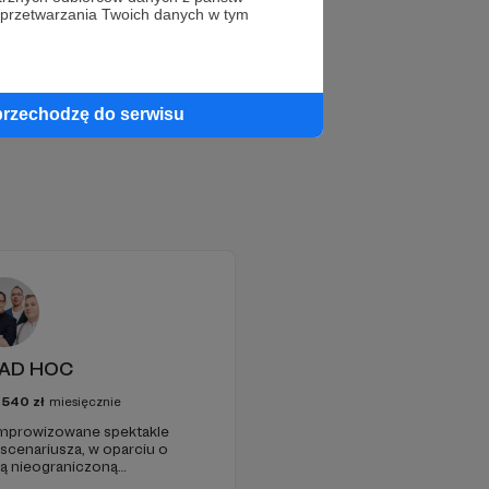
 przetwarzania Twoich danych w tym
przechodzę do serwisu
 AD HOC
4540
zł
miesięcznie
improwizowane spektakle
zą nieograniczoną