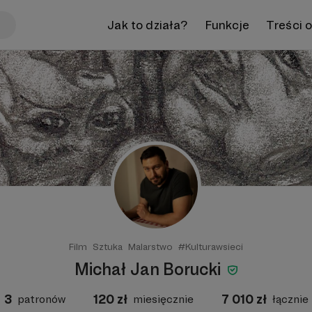
Jak to działa?
Funkcje
Treści 
Film
Sztuka
Malarstwo
#Kulturawsieci
Michał Jan Borucki
3
120
zł
7 010
zł
patronów
miesięcznie
łącznie