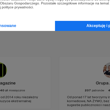
go Obszaru Gospodarczego. Pozostałe szczegółowe informacje na temat
 polityce prywatności.
Zostań Patronem
ansowane
Akceptuję i 
agazine
Grupa
40
zł
miesięcznie
207
patronów
 od 2014 roku niezależny
Od ponad 17 lat tworzymy 
muzyce ekstremalnej
komediowe, NA ŻYWO, bez scenariusza, w oparciu o
sugestie publiczności i nas
wyobraźnię.