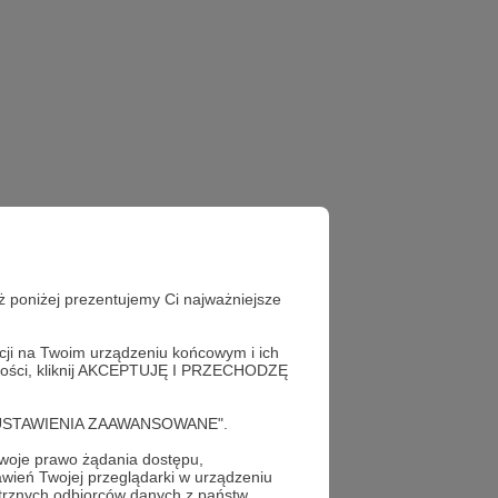
ż poniżej prezentujemy Ci najważniejsze
acji na Twoim urządzeniu końcowym i ich
alności, kliknij AKCEPTUJĘ I PRZECHODZĘ
cję "USTAWIENIA ZAAWANSOWANE".
oje prawo żądania dostępu,
wień Twojej przeglądarki w urządzeniu
trznych odbiorców danych z państw