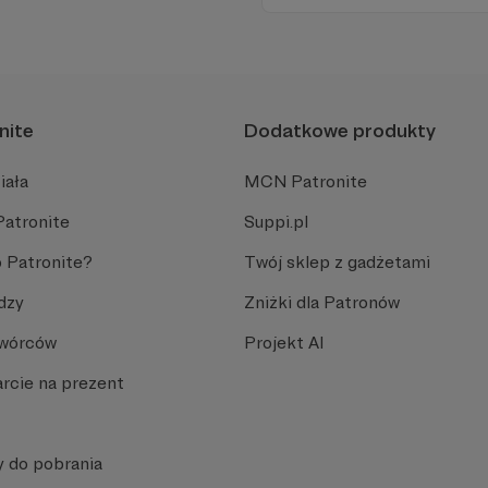
nite
Dodatkowe produkty
iała
MCN Patronite
Patronite
Suppi.pl
 Patronite?
Twój sklep z gadżetami
dzy
Zniżki dla Patronów
Twórców
Projekt AI
rcie na prezent
y do pobrania