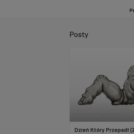
Pr
Posty
30.04.2022
Brak komentarzy
●
Dzień Który Przepadł 