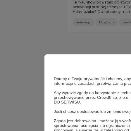
Ile rysunków powstało do stwo
sekwencji próbnej teledysku D
Adamczaka? Do tej sceny mamy tylko 6 rysunków
ołówkowych, sfotografowanych
(Dziękuję Kochanie) i ożywiony
animacja
klasyczna
trad
krótkiego spotu promocyjnego.
pracy… Muzyka: Tomasz Adam
Dbamy o Twoją prywatność i chcemy, abyś 
informacje o zasadach przetwarzania pr
Aby wyrazić zgody na korzystanie z techn
przechowywanie przez Crowd8 sp. z o.o.
DO SERWISU.
Jeśli chcesz dostosować lub zmienić sw
Zgoda jest dobrowolna i możesz ją wyc
sprostowania, usunięcia lub ograniczeni
końcowym. Pamiętaj, że w zależności od