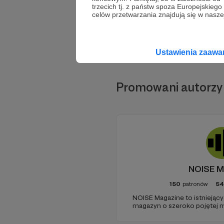
trzecich tj. z państw spoza Europejskie
celów przetwarzania znajdują się w naszej
Ustawienia zaaw
Promowani autorzy
NOISE M
150
patronów
54
NOISE Magazine to istniejący
magazyn o szeroko pojętej 