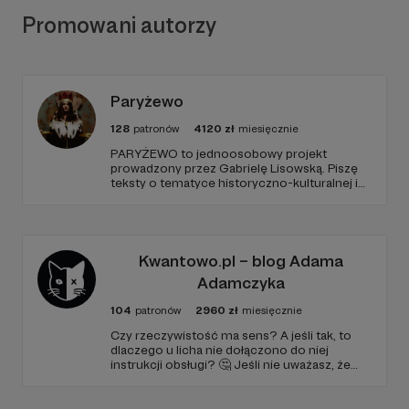
Promowani autorzy
Paryżewo
128
patronów
4120
zł
miesięcznie
PARYŻEWO to jednoosobowy projekt
prowadzony przez Gabrielę Lisowską. Piszę
teksty o tematyce historyczno-kulturalnej i
społecznej, tworzę dwa podcasty –
PARYŻEWO i TW: LISOWSKA oraz regularnie
publikuję treści na Instagramie.
Kwantowo.pl – blog Adama
Adamczyka
104
patronów
2960
zł
miesięcznie
Czy rzeczywistość ma sens? A jeśli tak, to
dlaczego u licha nie dołączono do niej
instrukcji obsługi? 🤔 Jeśli nie uważasz, że
ciekawość to pierwszy stopień do piekła (albo
masz to gdzieś), istnieje szansa, że się
polubimy. 🚀