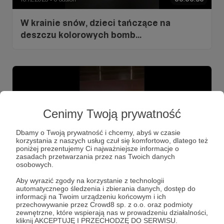
W krainie snów, dzieci tańczące na
deszczu kolorowych bomb...
Cenimy Twoją prywatność
Dbamy o Twoją prywatność i chcemy, abyś w czasie
korzystania z naszych usług czuł się komfortowo, dlatego też
poniżej prezentujemy Ci najważniejsze informacje o
zasadach przetwarzania przez nas Twoich danych
osobowych.
11.07.2023
0 odsłon
00:00:26
●
Aby wyrazić zgody na korzystanie z technologii
automatycznego śledzenia i zbierania danych, dostęp do
Wystawa Sultan Bin Ali Al Owais Cultural
informacji na Twoim urządzeniu końcowym i ich
przechowywanie przez Crowd8 sp. z o.o. oraz podmioty
Foundation
zewnętrzne, które wspierają nas w prowadzeniu działalności,
kliknij AKCEPTUJĘ I PRZECHODZĘ DO SERWISU.