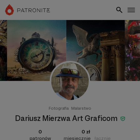
Fotografia
Malarstwo
Dariusz Mierzwa Art Graficom
0
0 zł
patronów
miesięcznie
łącznie