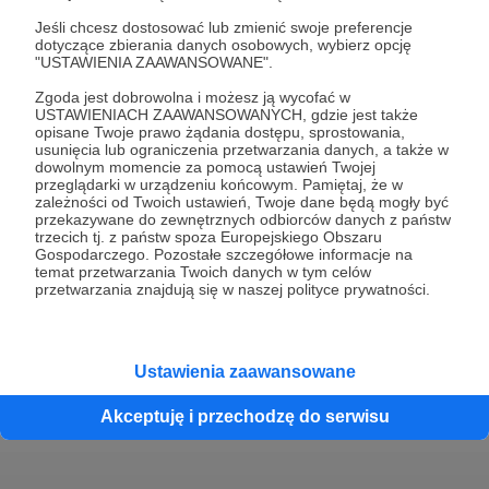
Jeśli chcesz dostosować lub zmienić swoje preferencje
dotyczące zbierania danych osobowych, wybierz opcję
"USTAWIENIA ZAAWANSOWANE".
Zgoda jest dobrowolna i możesz ją wycofać w
USTAWIENIACH ZAAWANSOWANYCH, gdzie jest także
opisane Twoje prawo żądania dostępu, sprostowania,
usunięcia lub ograniczenia przetwarzania danych, a także w
dowolnym momencie za pomocą ustawień Twojej
przeglądarki w urządzeniu końcowym. Pamiętaj, że w
zależności od Twoich ustawień, Twoje dane będą mogły być
przekazywane do zewnętrznych odbiorców danych z państw
trzecich tj. z państw spoza Europejskiego Obszaru
Dołącz do grona Patronów!
Gospodarczego. Pozostałe szczegółowe informacje na
temat przetwarzania Twoich danych w tym celów
przetwarzania znajdują się w naszej polityce prywatności.
Wesprzyj działalność Autora
Dariusz Mierzwa Art
Graficom
już teraz!
Ustawienia zaawansowane
Zostań Patronem
Akceptuję i przechodzę do serwisu