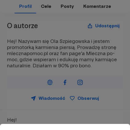
Profil
Cele
Posty
Komentarze
O autorze
Udostępnij
Hej! Nazywam się Ola Szpiegowska i jestem
promotorką karmienia piersią. Prowadzę stronę
mlecznapomoc.pl oraz fan page'a Mleczna po-
moc, gdzie wspieram i edukuję mamy karmiące
naturalnie. Działam w 90% pro bono.
Wiadomość
Obserwuj
Hej!