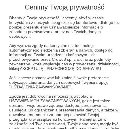
Nazywam się Ola Szpiegowska i zajmuję się
Cenimy Twoją prywatność
wsparciem mam. Jestem dyplomowaną
Promotorką Karmienia Piersią, po kursie w
Dbamy o Twoją prywatność i chcemy, abyś w czasie
Centrum Nauki o Laktacji, administratorką
korzystania z naszych usług czuł się komfortowo, dlatego też
prężnie działających łódzkich grup o
poniżej prezentujemy Ci najważniejsze informacje o
chustonoszeniu oraz Lokalną Organizatorką Akcji
zasadach przetwarzania przez nas Twoich danych
Mlekoteka, czyli inicjatywy promującej karmienie
osobowych.
mlekiem mamy. W latach 2016 i 2017 byłam
Aby wyrazić zgody na korzystanie z technologii
wolontariuszką Fundacji Promocji Karmienia
automatycznego śledzenia i zbierania danych, dostęp do
Piersią i współpracowałam przy "Kwartalniku
informacji na Twoim urządzeniu końcowym i ich
przechowywanie przez Crowd8 sp. z o.o. oraz podmioty
Laktacyjnym".
zewnętrzne, które wspierają nas w prowadzeniu działalności,
kliknij AKCEPTUJĘ I PRZECHODZĘ DO SERWISU.
Jeśli chcesz dostosować lub zmienić swoje preferencje
dotyczące zbierania danych osobowych, wybierz opcję
"USTAWIENIA ZAAWANSOWANE".
Zgoda jest dobrowolna i możesz ją wycofać w
USTAWIENIACH ZAAWANSOWANYCH, gdzie jest także
opisane Twoje prawo żądania dostępu, sprostowania,
usunięcia lub ograniczenia przetwarzania danych, a także w
dowolnym momencie za pomocą ustawień Twojej
Działam w Łodzi, gdzie prowadzę grupy wsparcia
przeglądarki w urządzeniu końcowym. Pamiętaj, że w
dla mam karmiących piersią oraz służę radą przez
zależności od Twoich ustawień, Twoje dane będą mogły być
telefon lub Internet. Prowadzę
przekazywane do zewnętrznych odbiorców danych z państw