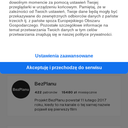
dowolnym momencie za pomocą ustawień Twojej
właśnie dla Was. Bardzo dziękuję Wam za każdą darowiznę,
przeglądarki w urządzeniu końcowym. Pamiętaj, że w
lecimy po więcej!
zależności od Twoich ustawień, Twoje dane będą mogły być
majorka
vacaymode
blog o majorce
+7
przekazywane do zewnętrznych odbiorców danych z państw
trzecich tj. z państw spoza Europejskiego Obszaru
Gospodarczego. Pozostałe szczegółowe informacje na
temat przetwarzania Twoich danych w tym celów
przetwarzania znajdują się w naszej polityce prywatności.
Ustawienia zaawansowane
Promowani autorzy
Akceptuję i przechodzę do serwisu
BezPlanu
422
patronów
15480
zł
miesięcznie
Projekt BezPlanu powstał 11 lutego 2017
roku, kiedy to na kanale o tej samej nazwie
pojawił się pierwszy film