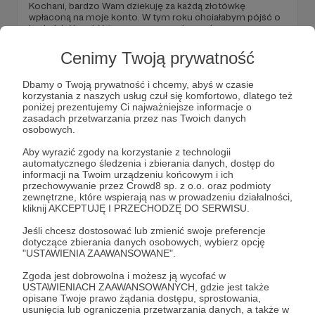
Kochani, bardzo Wam dziekuję za każdą złotówkę
wpłaconą na moje konto. W tym roku chciałabym pójść o
krok dalej i zrobić to o czym marzyłam od samego
początku założenia bloga. Przeczytaj ten mail i dowiedz się
o co chodzi! Miłego dnia, Natalia z bloga Vacaymode.
Cenimy Twoją prywatność
majorka
mallorca
vacaymode
+5
Dbamy o Twoją prywatność i chcemy, abyś w czasie
korzystania z naszych usług czuł się komfortowo, dlatego też
poniżej prezentujemy Ci najważniejsze informacje o
zasadach przetwarzania przez nas Twoich danych
osobowych.
Aby wyrazić zgody na korzystanie z technologii
automatycznego śledzenia i zbierania danych, dostęp do
informacji na Twoim urządzeniu końcowym i ich
przechowywanie przez Crowd8 sp. z o.o. oraz podmioty
zewnętrzne, które wspierają nas w prowadzeniu działalności,
kliknij AKCEPTUJĘ I PRZECHODZĘ DO SERWISU.
Jeśli chcesz dostosować lub zmienić swoje preferencje
dotyczące zbierania danych osobowych, wybierz opcję
"USTAWIENIA ZAAWANSOWANE".
12.01.2021
Brak komentarzy
●
Zgoda jest dobrowolna i możesz ją wycofać w
Witajcie Patroni!
USTAWIENIACH ZAAWANSOWANYCH, gdzie jest także
opisane Twoje prawo żądania dostępu, sprostowania,
Byłoby mi bardzo miło, gdybyście przeczytali mój
usunięcia lub ograniczenia przetwarzania danych, a także w
pierwszy post na Patronite, dla moich Patronów - czyli