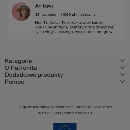
Anitawu
331
patronów
11960
zł
miesięcznie
Hej! Tu Anita i Tomek - twórcy kanału
YouTube anitawu, na którym znajdziesz nie
tylko vlogi z naszego życia codziennego w
USA, ale również różne ciekawostki,
inspiracje do podróży i masę dobrego
humoru! Zapraszamy Cię do zapoznania się z
naszą działalnością i do wsparcia naszej
twórczości!
Kategorie
O Patronite
Dodatkowe produkty
Pomoc
Regulamin
Polityka prywatności
Patronite Commons
Warunki korzystania z serwisu