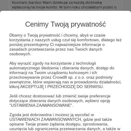
Kochani, bardzo Wam dziekuję za każdą złotówkę
wpłaconą na moje konto. W tym roku chciałabym pójść o
krok dalej i zrobić to o czym marzyłam od samego
początku założenia bloga. Przeczytaj ten mail i dowiedz się
o co chodzi! Miłego dnia, Natalia z bloga Vacaymode.
Cenimy Twoją prywatność
majorka
mallorca
vacaymode
+5
Dbamy o Twoją prywatność i chcemy, abyś w czasie
korzystania z naszych usług czuł się komfortowo, dlatego też
poniżej prezentujemy Ci najważniejsze informacje o
zasadach przetwarzania przez nas Twoich danych
osobowych.
Aby wyrazić zgody na korzystanie z technologii
automatycznego śledzenia i zbierania danych, dostęp do
informacji na Twoim urządzeniu końcowym i ich
przechowywanie przez Crowd8 sp. z o.o. oraz podmioty
zewnętrzne, które wspierają nas w prowadzeniu działalności,
kliknij AKCEPTUJĘ I PRZECHODZĘ DO SERWISU.
Jeśli chcesz dostosować lub zmienić swoje preferencje
dotyczące zbierania danych osobowych, wybierz opcję
"USTAWIENIA ZAAWANSOWANE".
12.01.2021
Brak komentarzy
●
Zgoda jest dobrowolna i możesz ją wycofać w
Witajcie Patroni!
USTAWIENIACH ZAAWANSOWANYCH, gdzie jest także
opisane Twoje prawo żądania dostępu, sprostowania,
Byłoby mi bardzo miło, gdybyście przeczytali mój
usunięcia lub ograniczenia przetwarzania danych, a także w
pierwszy post na Patronite, dla moich Patronów - czyli