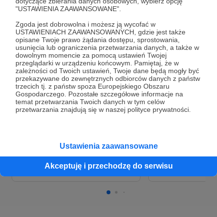
dotyczące zbierania danych osobowych, wybierz opcję
prawdziwość informacji biblistycznych krążących
Cele
"USTAWIENIA ZAAWANSOWANE".
w polskiej internetoprzestrzeni.
Nie/biblijny to
przystanek dla osób zmęczonych blogami
Zgoda jest dobrowolna i możesz ją wycofać w
konfesyjnymi, wypocinami apologetów oraz
USTAWIENIACH ZAAWANSOWANYCH, gdzie jest także
Koszty działalności
Rozszerzanie za
opisane Twoje prawo żądania dostępu, sprostowania,
teoriami turboateistów.
internetowej
mediach społec
usunięcia lub ograniczenia przetwarzania danych, a także w
dowolnym momencie za pomocą ustawień Twojej
Szczególną uwagę poświęcam biblijnej
przeglądarki w urządzeniu końcowym. Pamiętaj, że w
100 zł
40 zł
200 zł
140 z
prehistorii, czyli rozdziałom 1-11 Księgi
zależności od Twoich ustawień, Twoje dane będą mogły być
miesięcznie
brakuje
miesięcznie
brakuj
przekazywane do zewnętrznych odbiorców danych z państw
Rodzaju, opisującym początki świata oraz
trzecich tj. z państw spoza Europejskiego Obszaru
ludzkości go zamieszkującej.
Teksty te są
Gospodarczego. Pozostałe szczegółowe informacje na
60%
30%
jednymi z najciekawszych i najbogatszych
temat przetwarzania Twoich danych w tym celów
przetwarzania znajdują się w naszej polityce prywatności.
Stówa miesięcznie pokryje koszty
Miesięczny budżet w
znaczeniowo, a jednocześnie wciąż
utrzymania bloga (hostingu, domeny
wysokości zapewni 
wzbudzającymi kontrowersje i będącymi
i niezbędnych zabezpieczeń) oraz
poszerzanie zasięg
przedmiotem sporu całej mozaiki grup i
zapewni estetyczną grafikę z
media i dalszą popu
środowisk.
legalnego źródła.
dobrego contentu.
Ustawienia zaawansowane
Pochylam się również nad
internetowymi
Akceptuję i przechodzę do serwisu
mitami
, nieśmiertelnymi
teoriami spiskowymi
krążącymi wokół Biblii oraz
(rzekomo)
zakodowanymi w niej wiadomościami
.
Mój cel?
Rzeczowo, zdroworozsądkowo i z