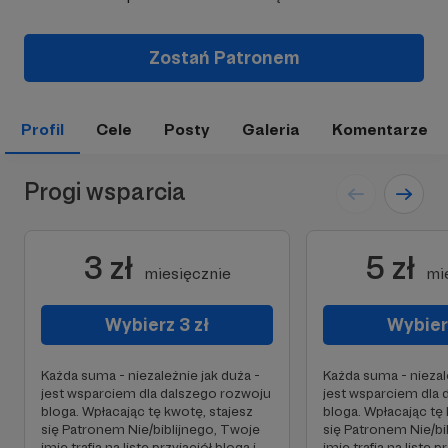
Zostań Patronem
Profil
Cele
Posty
Galeria
Komentarze
Progi wsparcia
3 zł
5 zł
miesięcznie
mi
Wybierz 3 zł
Wybierz
Każda suma - niezależnie jak duża -
Każda suma - niezal
jest wsparciem dla dalszego rozwoju
jest wsparciem dla 
bloga. Wpłacając tę kwotę, stajesz
bloga. Wpłacając tę 
się Patronem Nie/biblijnego, Twoje
się Patronem Nie/bi
imię trafia na listę przyjaciół bloga i
imię trafia na listę p