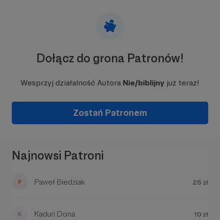
kubkiem kawy w ręku rozplątywać gmatwaninę
nagromadzonych w polskiej świadomości
przekonań na temat Biblii, języka hebrajskiego (ale
nie tylko!) oraz burzliwych dziejów religii
starożytnego Izraela.
Dołącz do grona Patronów!
Obserwujcie moje publikacje na
blogu-matce
, na
Facebooku
, na
Twitterze
i na
Feedly
.
Wesprzyj działalność Autora
Nie/biblijny
już teraz!
Zostań Patronem
Najnowsi Patroni
Paweł Biedziak
25 zł
Kaduri Dona
10 zł