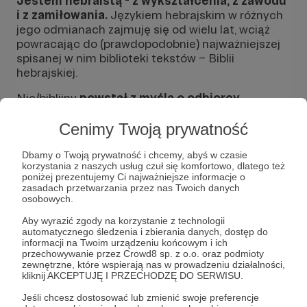
Jestem hebraistą - z wykształcenia, z zawodu
i z zamiłowania.
Językiem hebrajskim w różnych
jego odmianach zajmuję się od wielu lat, wciąż
powracając do (prawdopodobnie) najważniejszej
spisanej w nim biblioteki tekstów – Biblii
hebrajskiej.
Nie/biblijny
powstał z myślą o odbiorcy
polskim
, który ze względu na niedobór
przekładów fachowej literatury na rodzimym
Cenimy Twoją prywatność
rynku pozostaje odcięty od wyników dziesięcioleci
badań nad
hebrajszczyzną biblijną, historią
Dbamy o Twoją prywatność i chcemy, abyś w czasie
korzystania z naszych usług czuł się komfortowo, dlatego też
starożytnego Izraela oraz Biblią hebrajską
–
poniżej prezentujemy Ci najważniejsze informacje o
antologią pism starohebrajskich, znaną w naszym
zasadach przetwarzania przez nas Twoich danych
kraju jako Stary Testament.
osobowych.
Aby wyrazić zgody na korzystanie z technologii
Blog pisany jest w duchu
automatycznego śledzenia i zbierania danych, dostęp do
popularnonaukowym.
Przeznaczony jest dla
informacji na Twoim urządzeniu końcowym i ich
niespecjalistów, tak wierzących, jak i
Rozwiń opis
przechowywanie przez Crowd8 sp. z o.o. oraz podmioty
zewnętrzne, które wspierają nas w prowadzeniu działalności,
niewierzących, głodnych wiedzy hebraistycznej,
kliknij AKCEPTUJĘ I PRZECHODZĘ DO SERWISU.
dla tych, którzy chcą zgłębić myśl, religię i kulturę
Izraela i Judy, dla chcących zweryfikować
Jeśli chcesz dostosować lub zmienić swoje preferencje