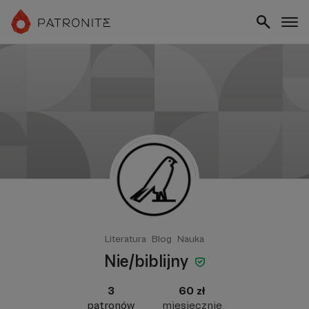
Literatura
Blog
Nauka
Nie/biblijny
3
60 zł
patronów
miesięcznie