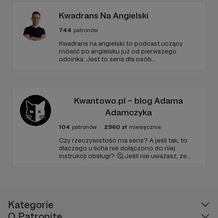
Kwadrans Na Angielski
744
patronów
Kwadrans na angielski to podcast uczący
mówić po angielsku już od pierwszego
odcinka. Jest to seria dla osób
początkujących, którzy chcą przełamać
barierę przed mówieniem w języku obcym,
odświeżyć sobie angielski, albo... nauczyć się
go po raz pierwszy. Spodziewajcie się
nowego odcinka co czwartek.
Kwantowo.pl – blog Adama
Adamczyka
104
patronów
2960
zł
miesięcznie
Czy rzeczywistość ma sens? A jeśli tak, to
dlaczego u licha nie dołączono do niej
instrukcji obsługi? 🤔 Jeśli nie uważasz, że
ciekawość to pierwszy stopień do piekła (albo
masz to gdzieś), istnieje szansa, że się
polubimy. 🚀
Kategorie
O Patronite