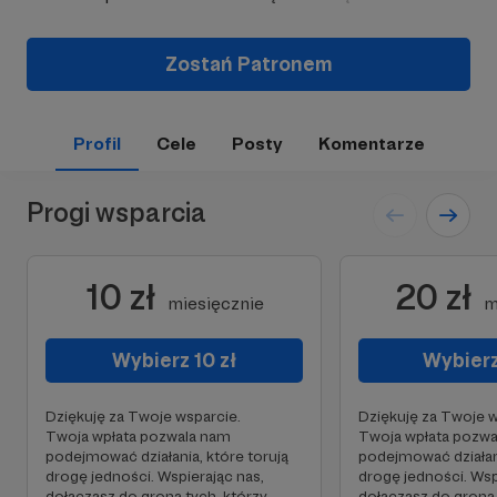
Zostań Patronem
Profil
Cele
Posty
Komentarze
Progi wsparcia
10 zł
20 zł
miesięcznie
m
Wybierz 10 zł
Wybierz
Dziękuję za Twoje wsparcie.
Dziękuję za Twoje w
Twoja wpłata pozwala nam
Twoja wpłata pozw
podejmować działania, które torują
podejmować działani
drogę jedności. Wspierając nas,
drogę jedności. Wsp
dołączasz do grona tych, którzy
dołączasz do grona 