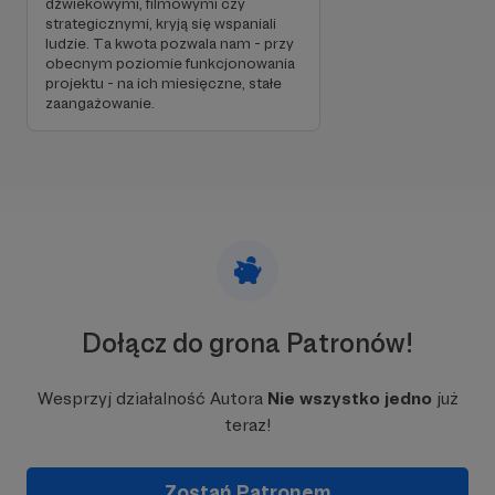
dźwiekowymi, filmowymi czy
strategicznymi, kryją się wspaniali
ludzie. Ta kwota pozwala nam - przy
obecnym poziomie funkcjonowania
projektu - na ich miesięczne, stałe
zaangażowanie.
fot. Basia Skorupa
Dołącz do grona Patronów!
Wesprzyj działalność Autora
Nie wszystko jedno
już
teraz!
Po co nam Patronite?
Zostań Patronem