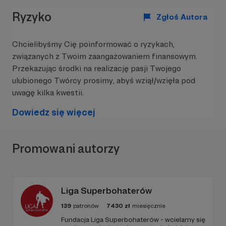
Ryzyko
Zgłoś Autora
Chcielibyśmy Cię poinformować o ryzykach,
związanych z Twoim zaangażowaniem finansowym.
Przekazując środki na realizację pasji Twojego
ulubionego Twórcy prosimy, abyś wziął/wzięła pod
uwagę kilka kwestii.
Dowiedz się więcej
Promowani autorzy
To, co udało nam się zrobić RAZEM
z Wami!
Liga Superbohaterów
139
patronów
7430
zł
miesięcznie
Fundacja Liga Superbohaterów - wcielamy się