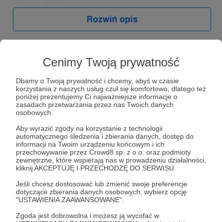
W lipcu 2010 roku wydarzyło się w moim życiu
coś, co zmieniło je na zawsze. Tamtego upalnego
Rozwiń opis
dnia usłyszałem przesłanie Ewangelii, które
wywróciło do góry nogami perspektywę mojego
patrzenia. Oddałem swoje życie Jezusowi
Chrystusowi, i wówczas zdałem sobie sprawę, że
Cenimy Twoją prywatność
Słuchaj w Patronite Audio!
żyję w bardzo podzielonym świecie, który
nigdy nie powinien być podzielony
. Ten świat
Dbamy o Twoją prywatność i chcemy, abyś w czasie
miał być w jedności: w jedności z Bogiem i ludźmi.
Słuchaj
Nie wszystko jedno
w aplikacji Patronite
korzystania z naszych usług czuł się komfortowo, dlatego też
Nie miał być światem podziałów, ani światem
poniżej prezentujemy Ci najważniejsze informacje o
Audio.
zasadach przetwarzania przez nas Twoich danych
dzielenia ludzi na tych lepszych i tych gorszych.
Pobierz aplikację na swój telefon lub słuchaj w
osobowych.
Nie miał być światem konfliktów i wojen, ale
przeglądarce.
połączeń, właściwych relacji i pokoju.
Aby wyrazić zgody na korzystanie z technologii
automatycznego śledzenia i zbierania danych, dostęp do
informacji na Twoim urządzeniu końcowym i ich
Wierzę, że aby taki świat był możliwy, Bóg powołał
przechowywanie przez Crowd8 sp. z o.o. oraz podmioty
swój Kościół. Ludzi, którzy otrzmali misję jednania.
zewnętrzne, które wspierają nas w prowadzeniu działalności,
Paradoks polega na tym, że ci właśnie ludzie, dwa
kliknij AKCEPTUJĘ I PRZECHODZĘ DO SERWISU.
tysiące lat po śmierci i zmartwychwstaniu Jezusa
Słuchaj
Jeśli chcesz dostosować lub zmienić swoje preferencje
Chrystusa, tworzą dziś najbardziej podzieloną
dotyczące zbierania danych osobowych, wybierz opcję
grupę religijną na świecie.
"USTAWIENIA ZAAWANSOWANE".
Zgoda jest dobrowolna i możesz ją wycofać w
Musimy to zmienić. Potrzebujemy zatrzymać