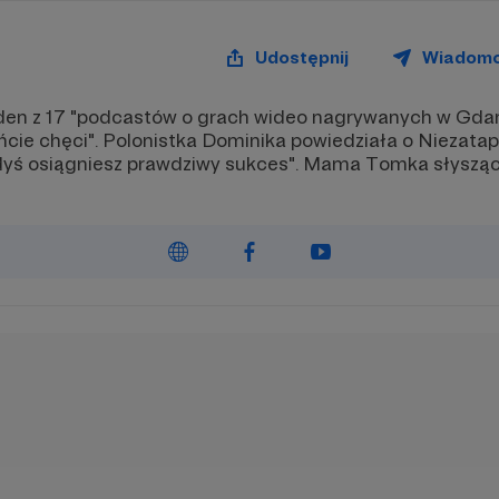
Udostępnij
Wiadom
jeden z 17 "podcastów o grach wideo nagrywanych w Gda
ńcie chęci". Polonistka Dominika powiedziała o Niezatapia
dyś osiągniesz prawdziwy sukces". Mama Tomka słyszą