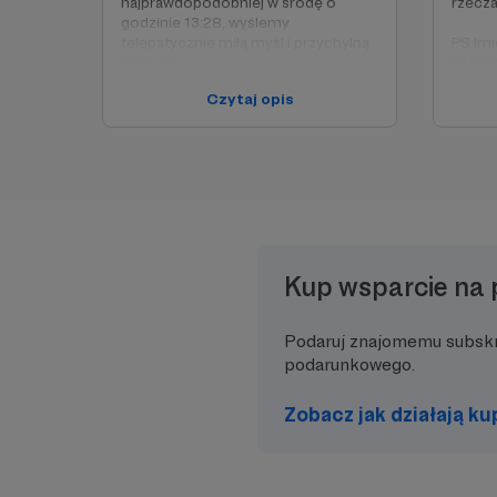
najprawdopodobniej w środę o
rzecza
godzinie 13:28, wyślemy
telepatycznie miłą myśl i przychylną
PS Imi
emocję.
każdeg
progu 
Czytaj opis
PS Imię i nazwisko lub ksywa
które
każdego patrona - niezależnie od
naszyc
progu - znajdzie się w napisach,
jutubo
które dołączać będziemy do
zapom
naszych następnych produkcji
jutubowych (poza tymi, w których
zapomnimy tego zrobić)
Kup wsparcie na 
Podaruj znajomemu subsk
podarunkowego.
Zobacz jak działają k