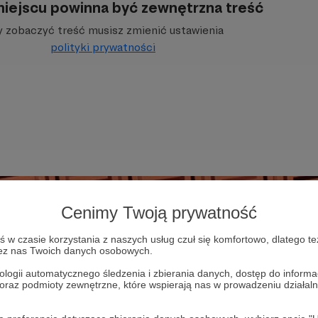
iejscu powinna być zewnętrzna treść
 zobaczyć treść musisz zmienić ustawienia
polityki prywatności
Cenimy Twoją prywatność
w czasie korzystania z naszych usług czuł się komfortowo, dlatego te
zez nas Twoich danych osobowych.
ologii automatycznego śledzenia i zbierania danych, dostęp do inform
 oraz podmioty zewnętrzne, które wspierają nas w prowadzeniu dział
projektu multimedialnego
Niezatapialni
w skład kt
ń podcast o grach i popkulturze, blog traktujący gł