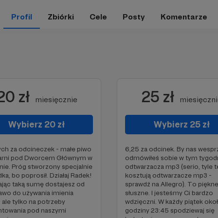
Profil
Zbiórki
Cele
Posty
Komentarze
20 zł
25 zł
miesięcznie
miesięczn
Wybierz 20 zł
Wybierz 25 zł
ych za odcineczek - małe piwo
6,25 za odcinek. By nas wespr
iarni pod Dworcem Głównym w
odmówiłeś sobie w tym tygod
nie. Próg stworzony specjalnie
odtwarzacza mp3 (serio, tyle t
dka, bo poprosił. Działaj Radek!
kosztują odtwarzacze mp3 -
jąc taką sumę dostajesz od
sprawdź na Allegro). To piękne
awo do używania imienia
słuszne. I jesteśmy Ci bardzo
 ale tylko na potrzeby
wdzięczni. W każdy piątek oko
towania pod naszymi
godziny 23:45 spodziewaj się