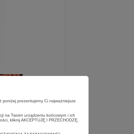
ż poniżej prezentujemy Ci najważniejsze
acji na Twoim urządzeniu końcowym i ich
alności, kliknij AKCEPTUJĘ I PRZECHODZĘ
órego wchodzą:
ównie o komiksach i