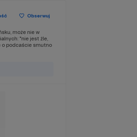
ość
Obserwuj
ńsku, może nie w
lnych: "nie jest źle,
c o podcaście smutno