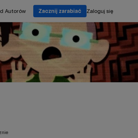
od Autorów
Zacznij zarabiać
Zaloguj się
znie