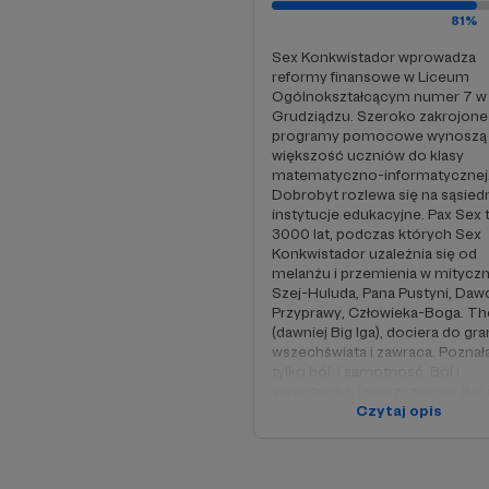
płacić za kontent w i
81%
odcinkach; bo macie j
zarabiać na tym, co k
Sex Konkwistador wprowadza
reformy finansowe w Liceum
Ogólnokształcącym numer 7 w
Grudziądzu. Szeroko zakrojone
programy pomocowe wynoszą
większość uczniów do klasy
matematyczno-informatycznej
Dobrobyt rozlewa się na sąsied
instytucje edukacyjne. Pax Sex 
3000 lat, podczas których Sex
Konkwistador uzależnia się od
melanżu i przemienia w mitycz
Szej-Huluda, Pana Pustyni, Daw
Przyprawy, Człowieka-Boga. Th
(dawniej Big Iga), dociera do gra
wszechświata i zawraca. Poznał
tylko ból. I samotność. Ból i
samotność. I nieszczęście. Ból 
samotność, i nieszczęście. I pu
Czytaj opis
Nie obiecujemy Wam ni
Ból i samotność, i nieszczęście,
komunikację na Facebo
pustkę. I śmierć. Ból i samotność
nieszczęście, i pustkę i śmierć. I
superprodukcji, które