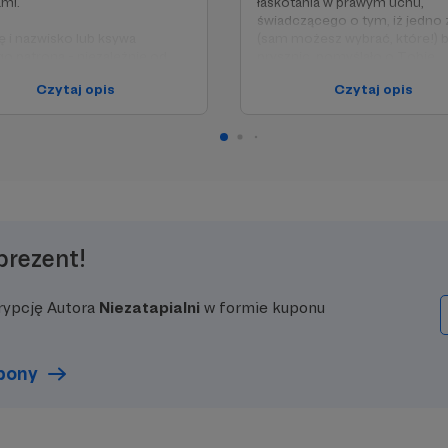
mi.
łaskotania w prawym uchu,
świadczącego o tym, iż jedno 
ę i nazwisko lub ksywa
(sam możesz wybrać, które!) 
o patrona - niezależnie od
prysznic, pomyślało o Tobie.
- znajdzie się w napisach,
Czytaj opis
Czytaj opis
 dołączać będziemy do
PS Imię i nazwisko lub ksywa
h następnych produkcji
każdego patrona - niezależnie
wych (poza tymi, w których
progu - znajdzie się w napisach
nimy tego zrobić).
które dołączać będziemy do
naszych następnych produkcji
jutubowych (poza tymi, w któ
zapomnimy tego zrobić)
prezent!
rypcję Autora
Niezatapialni
w formie kuponu
upony