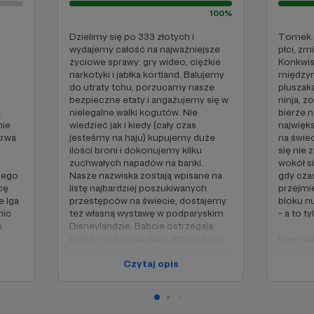
nternecie; bo nie macie kasy; bo uważacie, że gadamy za
100%
akiekolwiek inne powody) - też fajnie. Patronite odpala
ochamy, ale nie chcemy się profesjonalizować.
Dzielimy się po 333 złotych i
Tomek p
wydajemy całość na najważniejsze
płci, zm
życiowe sprawy: gry wideo, ciężkie
Konkwis
narkotyki i jabłka kortland. Balujemy
międzyn
do utraty tchu, porzucamy nasze
pluszaka
bezpieczne etaty i angażujemy się w
ninja, z
.
nielegalne walki kogutów. Nie
bierze n
nie
wiedzieć jak i kiedy (cały czas
najwięk
trwa
jesteśmy na haju) kupujemy duże
na świec
ilości broni i dokonujemy kilku
się nie 
zuchwałych napadów na banki.
wokół s
nego
Nasze nazwiska zostają wpisane na
gdy czas
cę
listę najbardziej poszukiwanych
przejmie
e Iga
przestępców na świecie, dostajemy
bloku n
nic
też własną wystawę w podparyskim
- a to t
a
Disneylandzie. Babcie ostrzegają
przed nami wnuczków, którzy chcą
Ewentua
i
być tacy jak my. Prezydent świata nie
szczęśli
stkę.
wie co robić i ogłasza stan
Czytaj opis
Wydajem
c więcej, niż publikujemy teraz (czyli: odcinek tygodnio
 i
wyjątkowy.
nagrywa
oku i w miarę ruchliwy profil). Przy progach nie wpisali
, i
Chwali
Albo po prostu kupujemy sobie
i naucz
 moglibyśmy zrobić. Przy wpłatach nie ma cudownych obi