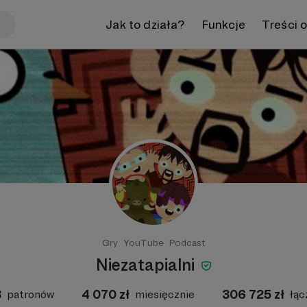
Jak to działa?
Funkcje
Treści 
Gry
YouTube
Podcast
Niezatapialni
3
4 070
zł
306 725
zł
patronów
miesięcznie
łąc