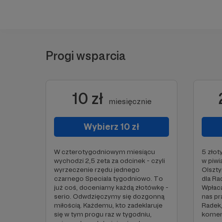
Progi wsparcia
10 zł
miesięcznie
Wybierz 10 zł
W czterotygodniowym miesiącu
5 złot
wychodzi 2,5 zeta za odcinek - czyli
w piw
wyrzeczenie rzędu jednego
Olszty
czarnego Speciala tygodniowo. To
dla Ra
już coś, doceniamy każdą złotówkę -
Wpłaca
serio. Odwdzięczymy się dozgonną
nas pr
miłością. Każdemu, kto zadeklaruje
Radek,
się w tym progu raz w tygodniu,
komen