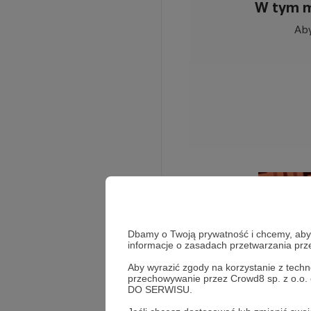
W tym m
Aby
Dbamy o Twoją prywatność i chcemy, abyś 
Rozwiń opis
informacje o zasadach przetwarzania pr
Aby wyrazić zgody na korzystanie z techn
przechowywanie przez Crowd8 sp. z o.o.
Jesteśmy twórcami 
DO SERWISU.
nagrywany co tydzie