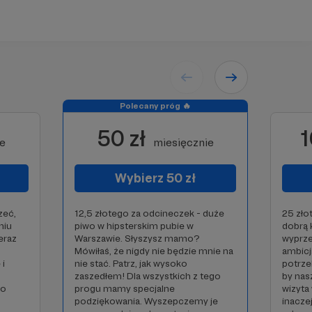
Polecany próg 🔥
50 zł
1
ie
miesięcznie
Wybierz 50 zł
zeć,
12,5 złotego za odcineczek - duże
25 zło
niu
piwo w hipsterskim pubie w
dobrą 
eraz
Warszawie. Słyszysz mamo?
wyprze
Mówiłaś, że nigdy nie będzie mnie na
ambicj
 i
nie stać. Patrz, jak wysoko
potrze
zaszedłem! Dla wszystkich z tego
by nasz
ło
progu mamy specjalne
wizyta
podziękowania. Wyszepczemy je
inacze